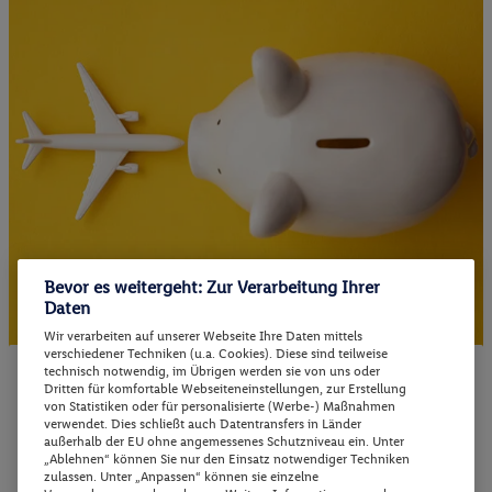
Bevor es weitergeht: Zur Verarbeitung Ihrer
Daten
Wir verarbeiten auf unserer Webseite Ihre Daten mittels
verschiedener Techniken (u.a. Cookies). Diese sind teilweise
Top Preis-Leistungs-Verhältnis
technisch notwendig, im Übrigen werden sie von uns oder
Dritten für komfortable Webseiteneinstellungen, zur Erstellung
von Statistiken oder für personalisierte (Werbe-) Maßnahmen
Nicht nur unsere Top-Angebote können überzeugen –
verwendet. Dies schließt auch Datentransfers in Länder
auch unsere grosse Auswahl an vielseitigen
außerhalb der EU ohne angemessenes Schutzniveau ein. Unter
„Ablehnen“ können Sie nur den Einsatz notwendiger Techniken
Reiseangeboten können sich sehen lassen. Lidl Reisen
zulassen. Unter „Anpassen“ können sie einzelne