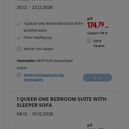
20.12. - 22.12.2026
p.P.
175.
72
CHF
1 QUEEN ONE BEDROOM SUITE WITH
SLEEPER SOFA
Gesamt 351.45
CHF
Ohne Verpflegung
376 €
376 € Gesamt
Gesamt
Veranstalter:
DERTOUR Deutschland
GmbH
Weitere Informationen des
Buchen
Veranstalters
1 QUEEN ONE BEDROOM SUITE WITH
Buchen
SLEEPER SOFA
08.12. - 10.12.2026
p.P.