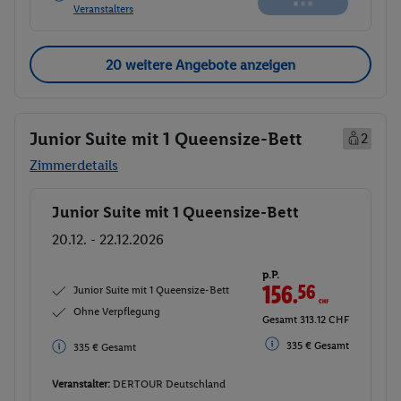
Buchen
Veranstalters
20 weitere Angebote anzeigen
Junior Suite mit 1 Queensize-Bett
2
Zimmerdetails
Junior Suite mit 1 Queensize-Bett
Buchen
20.12. - 22.12.2026
p.P.
156.
56
CHF
Junior Suite mit 1 Queensize-Bett
Ohne Verpflegung
Gesamt 313.12 CHF
335 € Gesamt
335 € Gesamt
Veranstalter:
DERTOUR Deutschland