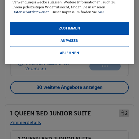
Verwendungszwecke zulassen. Weitere Informationen, auch zu
Ihrem jederzeitigen Widerrufsrecht, finden Sie in unseren
p.P.
Datenschutzhinweisen
. Unser Impressum finden Sie
hier
.
121.
51
CHF
2-Bett-Zimmer
Frühstück
Gesamt 260 €
ZUSTIMMEN
260 € Gesamt
243.02 CHF Gesamt
ANPASSEN
Veranstalter:
DERTOUR Deutschland
ABLEHNEN
GmbH
Nicht
Weitere Informationen des
verfügbar
Veranstalters
30 weitere Angebote anzeigen
1 QUEEN BED JUNIOR SUITE
2
Zimmerdetails
1 QUEEN BED JUNIOR SUITE
Buchen