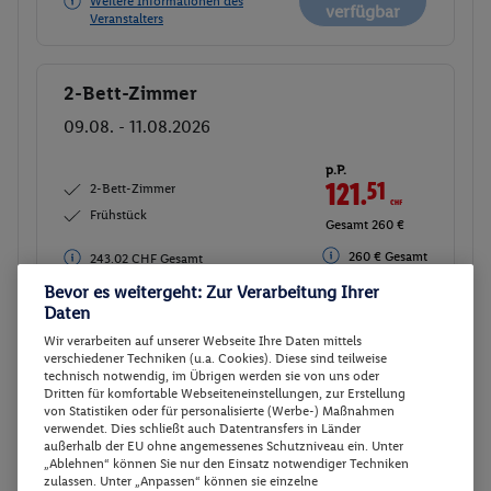
Weitere Informationen des
verfügbar
Veranstalters
2-Bett-Zimmer
Buchen
09.08. - 11.08.2026
p.P.
121.
51
CHF
2-Bett-Zimmer
Frühstück
Gesamt 260 €
260 € Gesamt
243.02 CHF Gesamt
Bevor es weitergeht: Zur Verarbeitung Ihrer
Veranstalter:
DERTOUR Deutschland
Daten
GmbH
Wir verarbeiten auf unserer Webseite Ihre Daten mittels
Nicht
Weitere Informationen des
verschiedener Techniken (u.a. Cookies). Diese sind teilweise
verfügbar
Veranstalters
technisch notwendig, im Übrigen werden sie von uns oder
Dritten für komfortable Webseiteneinstellungen, zur Erstellung
von Statistiken oder für personalisierte (Werbe-) Maßnahmen
verwendet. Dies schließt auch Datentransfers in Länder
2-Bett-Zimmer
außerhalb der EU ohne angemessenes Schutzniveau ein. Unter
Buchen
„Ablehnen“ können Sie nur den Einsatz notwendiger Techniken
10.08. - 12.08.2026
zulassen. Unter „Anpassen“ können sie einzelne