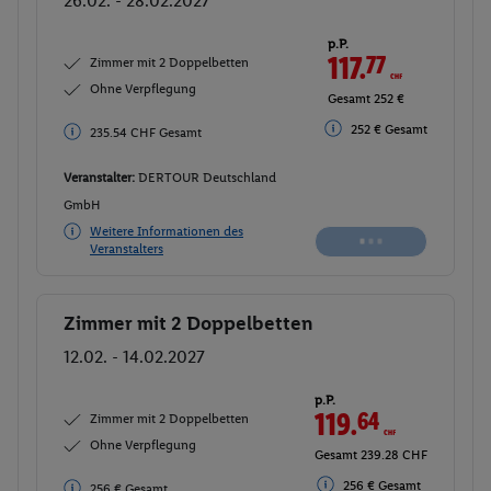
26.02. - 28.02.2027
p.P.
118.
24
CHF
Zimmer mit 2 Doppelbetten
Ohne Verpflegung
Gesamt 236.48 CHF
253 € Gesamt
253 € Gesamt
Veranstalter:
DERTOUR Deutschland
GmbH
Weitere Informationen des
Buchen
Veranstalters
Zimmer mit 2 Doppelbetten
Buchen
12.02. - 14.02.2027
p.P.
119.
64
CHF
Zimmer mit 2 Doppelbetten
Ohne Verpflegung
Gesamt 239.28 CHF
256 € Gesamt
256 € Gesamt