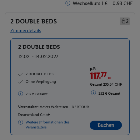
Wechselkurs 1 € = 0.93 CHF
2 DOUBLE BEDS
2
Zimmerdetails
2 DOUBLE BEDS
Buchen
12.02. - 14.02.2027
p.P.
117.
77
CHF
2 DOUBLE BEDS
Ohne Verpflegung
Gesamt 235.54 CHF
252 € Gesamt
252 € Gesamt
Veranstalter:
Meiers Weltreisen - DERTOUR
Deutschland GmbH
Weitere Informationen des
Buchen
Veranstalters