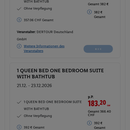
WITH BATHTUB
Gesamt 358.92
CHF
Ohne Verpflegung
384 €
384 € Gesamt
Gesamt
Veranstalter:
DERTOUR Deutschland
GmbH
Weitere Informationen des
Buchen
Veranstalters
1 QUEEN BED ONE BEDROOM SUITE
Buchen
WITH BATHTUB
21.12. - 23.12.2026
p.P.
183.
20
CHF
1 QUEEN BED ONE BEDROOM SUITE
WITH BATHTUB
Gesamt 366.40
CHF
Ohne Verpflegung
392 €
392 € Gesamt
Gesamt