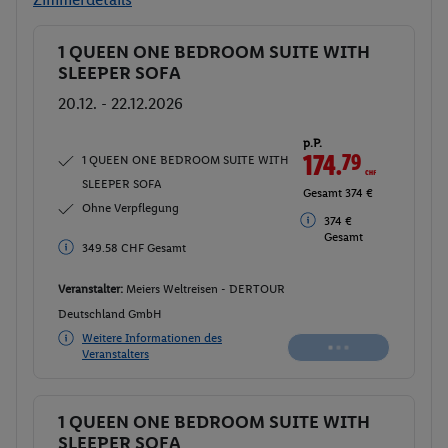
1 QUEEN ONE BEDROOM SUITE WITH
Buchen
SLEEPER SOFA
20.12. - 22.12.2026
p.P.
175.
72
CHF
1 QUEEN ONE BEDROOM SUITE WITH
SLEEPER SOFA
Gesamt 351.45
CHF
Ohne Verpflegung
376 €
376 € Gesamt
Gesamt
Veranstalter:
Meiers Weltreisen - DERTOUR
Deutschland GmbH
Weitere Informationen des
Buchen
Veranstalters
1 QUEEN ONE BEDROOM SUITE WITH
Buchen
SLEEPER SOFA