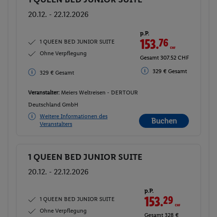
20.12. - 22.12.2026
p.P.
153.
76
CHF
1 QUEEN BED JUNIOR SUITE
Ohne Verpflegung
Gesamt 307.52 CHF
329 € Gesamt
329 € Gesamt
Veranstalter:
Meiers Weltreisen - DERTOUR
Deutschland GmbH
Weitere Informationen des
Buchen
Veranstalters
1 QUEEN BED JUNIOR SUITE
Buchen
20.12. - 22.12.2026
p.P.
153.
76
CHF
1 QUEEN BED JUNIOR SUITE
Ohne Verpflegung
Gesamt 307.52 CHF