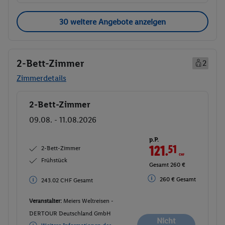
30 weitere Angebote anzeigen
2-Bett-Zimmer
2
Zimmerdetails
2-Bett-Zimmer
Buchen
09.08. - 11.08.2026
p.P.
121.
51
CHF
2-Bett-Zimmer
Frühstück
Gesamt 260 €
260 € Gesamt
243.02 CHF Gesamt
Veranstalter:
Meiers Weltreisen -
DERTOUR Deutschland GmbH
Nicht