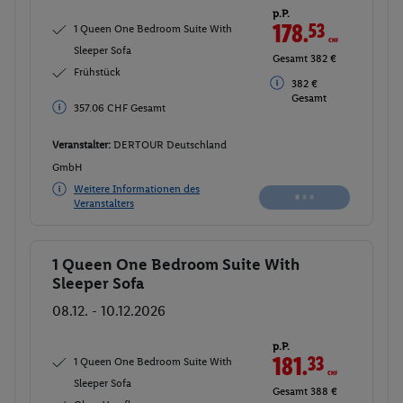
p.P.
179
CHF
1 Queen One Bedroom Suite With
Sleeper Sofa
Gesamt 357.99
CHF
Frühstück
383 €
383 € Gesamt
Gesamt
Veranstalter:
DERTOUR Deutschland
GmbH
Weitere Informationen des
Buchen
Veranstalters
1 Queen One Bedroom Suite With
Buchen
Sleeper Sofa
08.12. - 10.12.2026
p.P.
181.
33
CHF
1 Queen One Bedroom Suite With
Sleeper Sofa
Gesamt 362.66
CHF