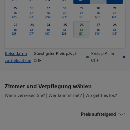
15
16
17
18
19
20
21
ab
ab
ab
ab
ab
ab
ab
125'-
128'-
126'-
123'-
119'-
120'-
121'-
22
23
24
25
26
27
28
ab
ab
ab
ab
ab
ab
ab
123'-
127'-
127'-
121'-
117'-
119'-
125'-
Reisedaten
Günstigster Preis p.P.
, in
Preis p.P.
, in
zurücksetzen
CHF
CHF
Zimmer und Verpflegung wählen
Wann verreisen Sie? |
Wer kommt mit?
| Wo geht es los?
Preis aufsteigend