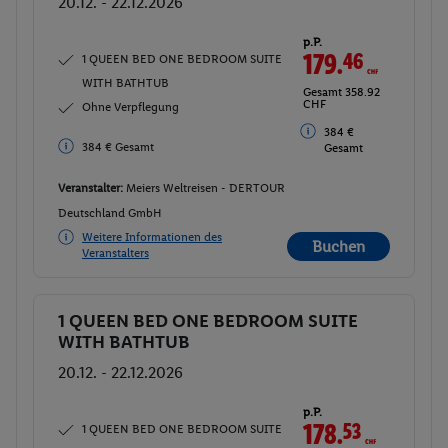
20.12. - 22.12.2026
p.P.
179.
46
CHF
1 QUEEN BED ONE BEDROOM SUITE
WITH BATHTUB
Gesamt 358.92
CHF
Ohne Verpflegung
384 €
384 € Gesamt
Gesamt
Veranstalter:
Meiers Weltreisen - DERTOUR
Deutschland GmbH
Weitere Informationen des
Buchen
Veranstalters
1 QUEEN BED ONE BEDROOM SUITE
Buchen
WITH BATHTUB
20.12. - 22.12.2026
p.P.
179.
46
CHF
1 QUEEN BED ONE BEDROOM SUITE