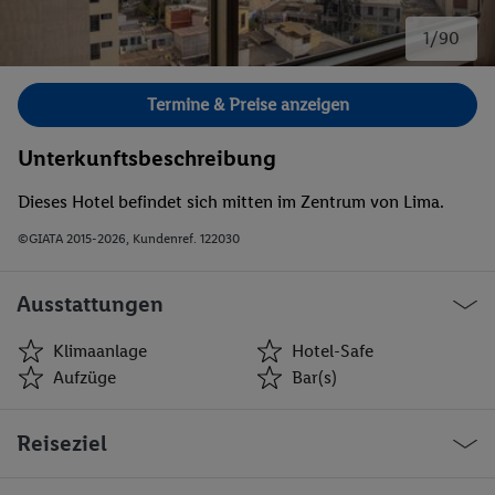
1/90
Bild 1 von 90.
Termine & Preise anzeigen
Unterkunftsbeschreibung
Dieses Hotel befindet sich mitten im Zentrum von Lima.
©GIATA 2015-2026, Kundenref. 122030
Ausstattungen
Klimaanlage
Hotel-Safe
Aufzüge
Bar(s)
Klimaanlage
Hotel-Safe
Reiseziel
Aufzüge
Bar(s)
Restaurant(s)
Konferenzraum