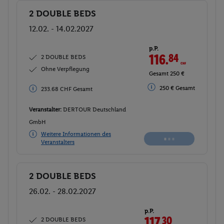
2 DOUBLE BEDS
Buchen
12.02. - 14.02.2027
p.P.
117.
77
CHF
2 DOUBLE BEDS
Ohne Verpflegung
Gesamt 235.54 CHF
252 € Gesamt
252 € Gesamt
Veranstalter:
DERTOUR Deutschland
GmbH
Weitere Informationen des
Buchen
Veranstalters
2 DOUBLE BEDS
Buchen
26.02. - 28.02.2027
p.P.
117.
30
CHF
2 DOUBLE BEDS