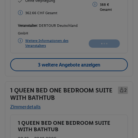
Ohne Verpflegung
388 €
388 € Gesamt
Gesamt
Veranstalter:
DERTOUR Deutschland
GmbH
Weitere Informationen des
Buchen
Veranstalters
3 weitere Angebote anzeigen
1 QUEEN BED ONE BEDROOM SUITE
2
WITH BATHTUB
Zimmerdetails
1 QUEEN BED ONE BEDROOM SUITE
Buchen
WITH BATHTUB