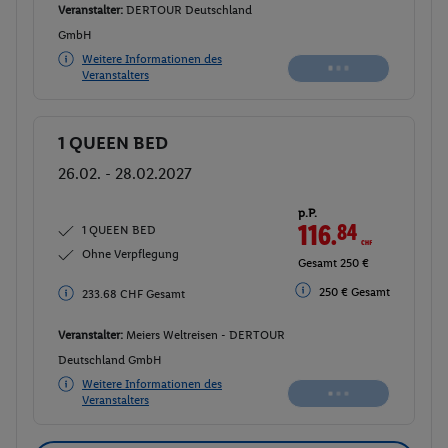
Veranstalter:
DERTOUR Deutschland
GmbH
Weitere Informationen des
Buchen
Veranstalters
1 QUEEN BED
Buchen
26.02. - 28.02.2027
p.P.
117.
30
CHF
1 QUEEN BED
Ohne Verpflegung
Gesamt 234.61 CHF
251 € Gesamt
251 € Gesamt
Veranstalter:
Meiers Weltreisen - DERTOUR
Deutschland GmbH
Weitere Informationen des
Buchen
Veranstalters