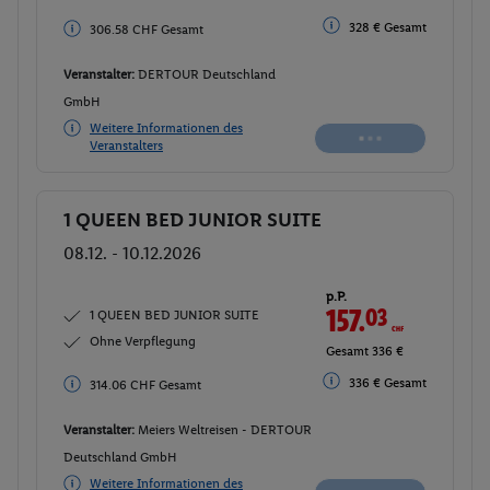
329 € Gesamt
329 € Gesamt
Veranstalter:
DERTOUR Deutschland
GmbH
Weitere Informationen des
Buchen
Veranstalters
1 QUEEN BED JUNIOR SUITE
Buchen
08.12. - 10.12.2026
p.P.
157.
50
CHF
1 QUEEN BED JUNIOR SUITE
Ohne Verpflegung
Gesamt 314.99 CHF
337 € Gesamt
337 € Gesamt
Veranstalter:
Meiers Weltreisen - DERTOUR
Deutschland GmbH
Weitere Informationen des