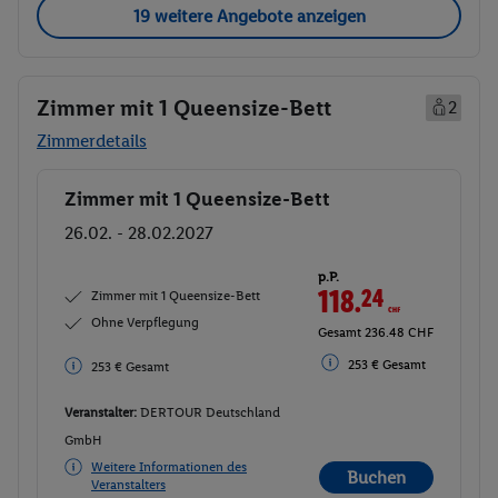
19 weitere Angebote anzeigen
Zimmer mit 1 Queensize-Bett
2
Zimmerdetails
Zimmer mit 1 Queensize-Bett
Buchen
26.02. - 28.02.2027
p.P.
118.
24
CHF
Zimmer mit 1 Queensize-Bett
Ohne Verpflegung
Gesamt 236.48 CHF
253 € Gesamt
253 € Gesamt
Veranstalter:
DERTOUR Deutschland
GmbH
Weitere Informationen des
Buchen
Veranstalters