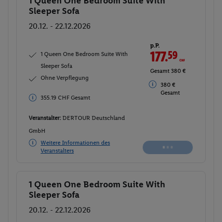
1 Queen One Bedroom Suite With
Buchen
Sleeper Sofa
20.12. - 22.12.2026
p.P.
178.
06
CHF
1 Queen One Bedroom Suite With
Sleeper Sofa
Gesamt 356.12
CHF
Ohne Verpflegung
381 €
381 € Gesamt
Gesamt
Veranstalter:
DERTOUR Deutschland
GmbH
Weitere Informationen des
Buchen
Veranstalters
1 Queen One Bedroom Suite With
Buchen
Sleeper Sofa
20.12. - 22.12.2026