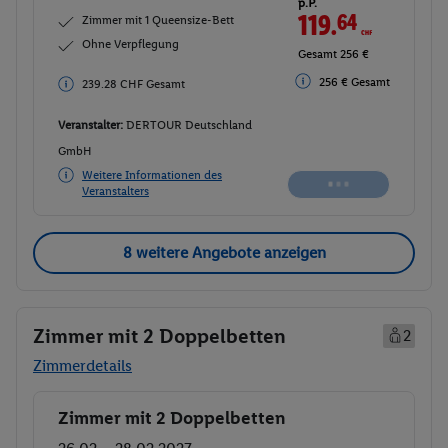
p.P.
119.
64
CHF
Zimmer mit 1 Queensize-Bett
Ohne Verpflegung
Gesamt 239.28 CHF
256 € Gesamt
256 € Gesamt
Veranstalter:
DERTOUR Deutschland
GmbH
Weitere Informationen des
Buchen
Veranstalters
8 weitere Angebote anzeigen
Zimmer mit 2 Doppelbetten
2
Zimmerdetails
Zimmer mit 2 Doppelbetten
Buchen