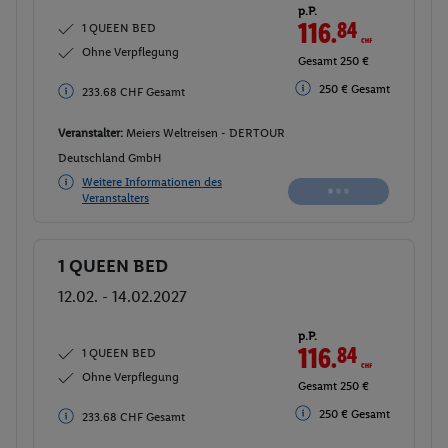
p.P.
117.
77
CHF
1 QUEEN BED
Ohne Verpflegung
Gesamt 235.54 CHF
252 € Gesamt
252 € Gesamt
Veranstalter:
Meiers Weltreisen - DERTOUR
Deutschland GmbH
Weitere Informationen des
Buchen
Veranstalters
1 QUEEN BED
Buchen
12.02. - 14.02.2027
p.P.
117.
77
CHF
1 QUEEN BED
Ohne Verpflegung
Gesamt 235.54 CHF
252 € Gesamt
252 € Gesamt