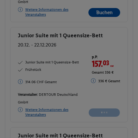
GmbH
Weitere Informationen des
Buchen
Veranstalters
Junior Suite mit 1 Queensize-Bett
Buchen
20.12. - 22.12.2026
p.P.
157.
03
CHF
Junior Suite mit 1 Queensize-Bett
Frühstück
Gesamt 314.06 CHF
336 € Gesamt
336 € Gesamt
Veranstalter:
DERTOUR Deutschland
GmbH
Weitere Informationen des
Buchen
Veranstalters
Junior Suite mit 1 Queensize-Bett
Buchen