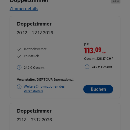
Doppelzimmer
Zimmerdetails
Doppelzimmer
Buchen
20.12. - 22.12.2026
p.P.
113.
09
CHF
Doppelzimmer
Frühstück
Gesamt 226.17 CHF
242 € Gesamt
242 € Gesamt
Veranstalter:
DERTOUR International
Weitere Informationen des
Buchen
Veranstalters
Doppelzimmer
Buchen
21.12. - 23.12.2026