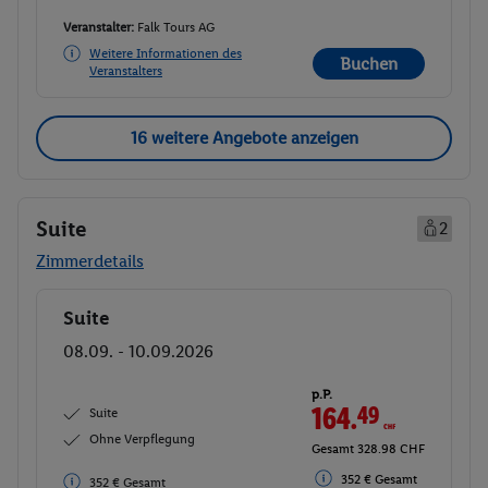
Veranstalter:
Falk Tours AG
Weitere Informationen des
Buchen
Veranstalters
16 weitere Angebote anzeigen
Suite
2
Zimmerdetails
Suite
Buchen
08.09. - 10.09.2026
p.P.
164.
49
CHF
Suite
Ohne Verpflegung
Gesamt 328.98 CHF
352 € Gesamt
352 € Gesamt