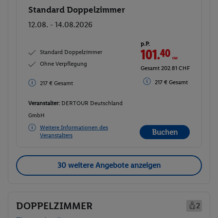
Standard Doppelzimmer
Buchen
12.08. - 14.08.2026
p.P.
101.
40
CHF
Standard Doppelzimmer
Ohne Verpflegung
Gesamt 202.81 CHF
217 € Gesamt
217 € Gesamt
Veranstalter:
DERTOUR Deutschland
GmbH
Weitere Informationen des
Buchen
Veranstalters
30 weitere Angebote anzeigen
DOPPELZIMMER
2