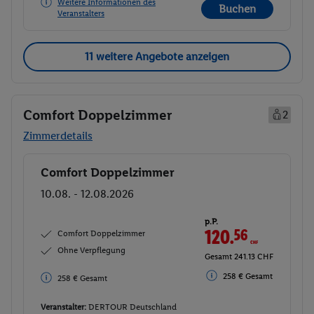
Weitere Informationen des
Buchen
Veranstalters
11 weitere Angebote anzeigen
Comfort Doppelzimmer
2
Zimmerdetails
Comfort Doppelzimmer
Buchen
10.08. - 12.08.2026
p.P.
120.
56
CHF
Comfort Doppelzimmer
Ohne Verpflegung
Gesamt 241.13 CHF
258 € Gesamt
258 € Gesamt
Veranstalter:
DERTOUR Deutschland