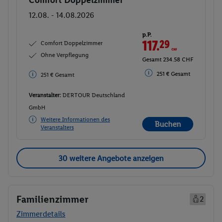
Comfort Doppelzimmer
Buchen
12.08. - 14.08.2026
p.P.
117.
29
CHF
Comfort Doppelzimmer
Ohne Verpflegung
Gesamt 234.58 CHF
251 € Gesamt
251 € Gesamt
Veranstalter:
DERTOUR Deutschland
GmbH
Weitere Informationen des
Buchen
Veranstalters
30 weitere Angebote anzeigen
Familienzimmer
2
Zimmerdetails