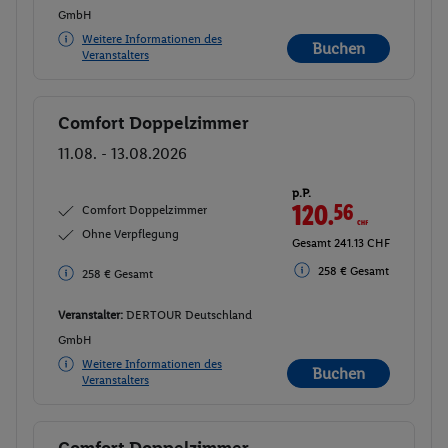
GmbH
Weitere Informationen des
Buchen
Veranstalters
Comfort Doppelzimmer
Buchen
11.08. - 13.08.2026
p.P.
120.
56
CHF
Comfort Doppelzimmer
Ohne Verpflegung
Gesamt 241.13 CHF
258 € Gesamt
258 € Gesamt
Veranstalter:
DERTOUR Deutschland
GmbH
Weitere Informationen des
Buchen
Veranstalters