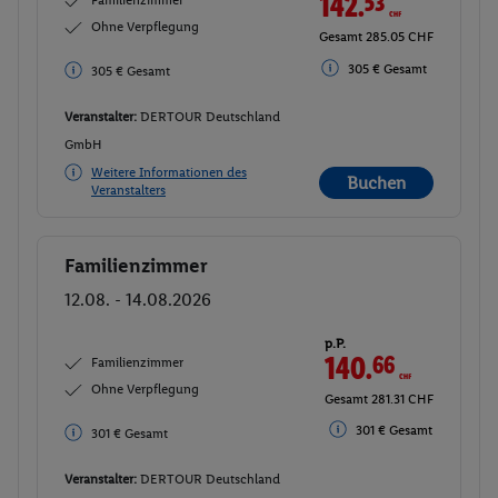
142.
53
CHF
Familienzimmer
Ohne Verpflegung
Gesamt 285.05 CHF
305 € Gesamt
305 € Gesamt
Veranstalter:
DERTOUR Deutschland
GmbH
Weitere Informationen des
Buchen
Veranstalters
Familienzimmer
Buchen
12.08. - 14.08.2026
p.P.
140.
66
CHF
Familienzimmer
Ohne Verpflegung
Gesamt 281.31 CHF
301 € Gesamt
301 € Gesamt
Veranstalter:
DERTOUR Deutschland