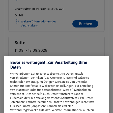
Veranstalter:
DERTOUR Deutschland
GmbH
Weitere Informationen des
Buchen
Veranstalters
Suite
Buchen
11.08. - 13.08.2026
p.P.
Bevor es weitergeht: Zur Verarbeitung Ihrer
164.
49
CHF
Suite
Daten
Ohne Verpflegung
Gesamt 328.98 CHF
Wir verarbeiten auf unserer Webseite Ihre Daten mittels
verschiedener Techniken (u.a. Cookies). Diese sind teilweise
352 € Gesamt
352 € Gesamt
technisch notwendig, im Übrigen werden sie von uns oder
Dritten für komfortable Webseiteneinstellungen, zur Erstellung
von Statistiken oder für personalisierte (Werbe-) Maßnahmen
Veranstalter:
DERTOUR Deutschland
verwendet. Dies schließt auch Datentransfers in Länder
GmbH
außerhalb der EU ohne angemessenes Schutzniveau ein. Unter
„Ablehnen“ können Sie nur den Einsatz notwendiger Techniken
Weitere Informationen des
Buchen
zulassen. Unter „Anpassen“ können sie einzelne
Veranstalters
Verwendungszwecke zulassen. Weitere Informationen, auch zu