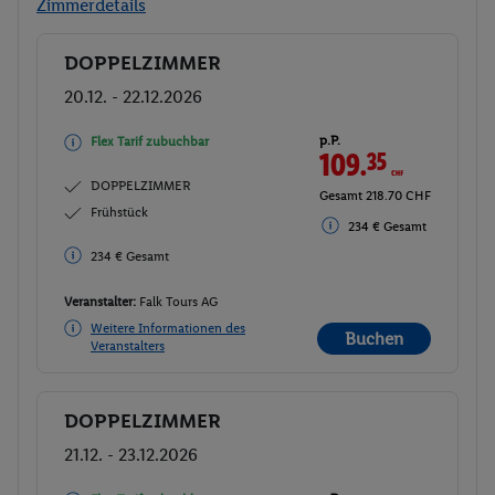
Zimmerdetails
DOPPELZIMMER
Buchen
20.12. - 22.12.2026
p.P.
Flex Tarif zubuchbar
109.
35
CHF
DOPPELZIMMER
Gesamt 218.70 CHF
Frühstück
234 € Gesamt
234 € Gesamt
Veranstalter:
Falk Tours AG
Weitere Informationen des
Buchen
Veranstalters
DOPPELZIMMER
Buchen
21.12. - 23.12.2026