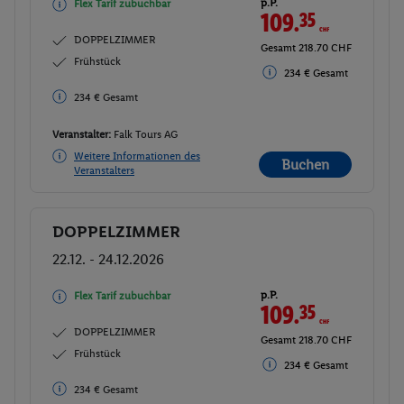
p.P.
Flex Tarif zubuchbar
109.
35
CHF
DOPPELZIMMER
Gesamt 218.70 CHF
Frühstück
234 € Gesamt
234 € Gesamt
Veranstalter:
Falk Tours AG
Weitere Informationen des
Buchen
Veranstalters
DOPPELZIMMER
Buchen
22.12. - 24.12.2026
p.P.
Flex Tarif zubuchbar
109.
35
CHF
DOPPELZIMMER
Gesamt 218.70 CHF
Frühstück
234 € Gesamt
234 € Gesamt