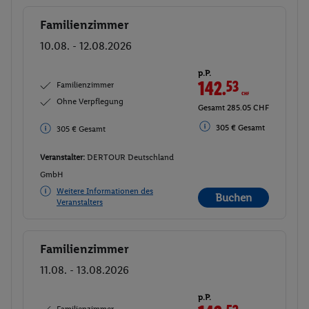
Familienzimmer
Buchen
10.08. - 12.08.2026
p.P.
142.
53
CHF
Familienzimmer
Ohne Verpflegung
Gesamt 285.05 CHF
305 € Gesamt
305 € Gesamt
Veranstalter:
DERTOUR Deutschland
GmbH
Weitere Informationen des
Buchen
Veranstalters
Familienzimmer
Buchen
11.08. - 13.08.2026
p.P.