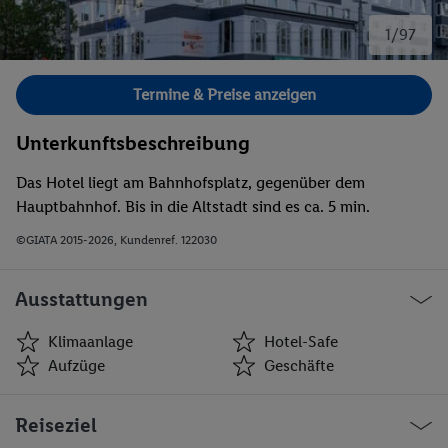
1/97
Bild 1 von 97.
Termine & Preise anzeigen
Unterkunftsbeschreibung
Das Hotel liegt am Bahnhofsplatz, gegenüber dem
Hauptbahnhof. Bis in die Altstadt sind es ca. 5 min.
©GIATA 2015-2026, Kundenref. 122030
Ausstattungen
Klimaanlage
Hotel-Safe
Aufzüge
Geschäfte
Klimaanlage
Hotel-Safe
Reiseziel
Aufzüge
Geschäfte