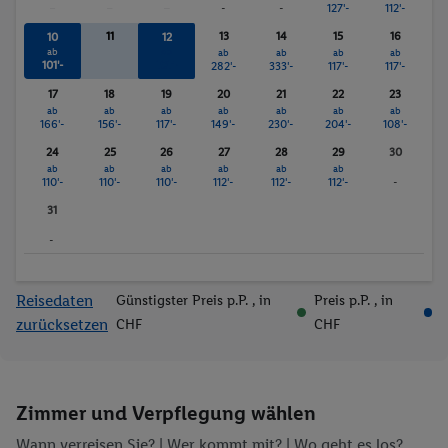
-
-
-
-
-
127'-
112'-
11
13
14
15
16
10
12
ab
ab
ab
ab
ab
ab
101'-
101'-
282'-
333'-
117'-
117'-
17
18
19
20
21
22
23
ab
ab
ab
ab
ab
ab
ab
166'-
156'-
117'-
149'-
230'-
204'-
108'-
24
25
26
27
28
29
30
ab
ab
ab
ab
ab
ab
110'-
110'-
110'-
112'-
112'-
112'-
-
31
-
Reisedaten
Günstigster Preis p.P.
, in
Preis p.P.
, in
zurücksetzen
CHF
CHF
Zimmer und Verpflegung wählen
Wann verreisen Sie? |
Wer kommt mit?
| Wo geht es los?