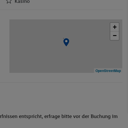
Kasino
Aufzüge
Kasino
+
Konferenzraum
−
WLAN-Internet
Wäscheservice
Waschgelegenheit
Restaurant
Aufzug
OpenStreetMap
Haustiere erlaubt
Massage
Kanu
Sauna
fnissen entspricht, erfrage bitte vor der Buchung im