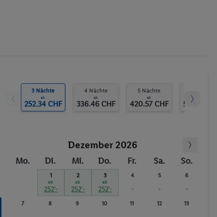
3 Nächte
4 Nächte
5 Nächte
6 Nächte
ab
ab
ab
ab
252.34 CHF
336.46 CHF
420.57 CHF
504.68 C
Dezember 2026
Mo.
Di.
Mi.
Do.
Fr.
Sa.
So.
1
2
3
4
5
6
ab
ab
ab
252'-
252'-
252'-
-
-
-
7
8
9
10
11
12
13