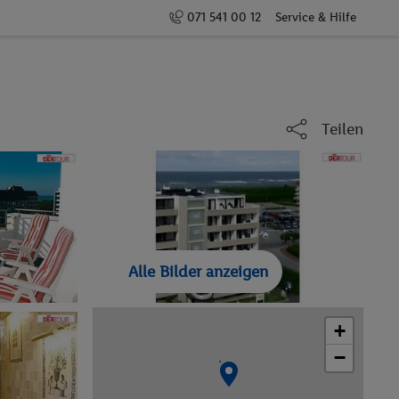
071 541 00 12
Service & Hilfe
Teilen
Alle Bilder anzeigen
+
−