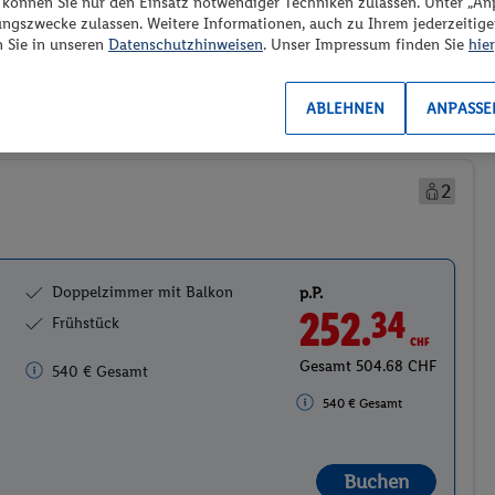
“ können Sie nur den Einsatz notwendiger Techniken zulassen. Unter „A
ungszwecke zulassen. Weitere Informationen, auch zu Ihrem jederzeitig
Preis aufsteigend
n Sie in unseren
Datenschutzhinweisen
. Unser Impressum finden Sie
hier
ABLEHNEN
ANPASSE
Wechselkurs 1 € = 0.93 CHF
2
Doppelzimmer mit Balkon
p.P.
252.
CHF
34
Frühstück
Gesamt 504.68 CHF
540 € Gesamt
540 € Gesamt
Buchen