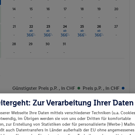
-
-
-
-
-
-
-
14
15
16
17
18
19
20
-
-
-
-
-
-
-
21
22
23
24
25
26
27
ab
ab
ab
ab
ab
-
366'-
366'-
366'-
366'-
366'-
-
28
29
30
31
-
-
-
-
Günstigster Preis p.P.
, in CHF
Preis p.P.
, in CHF
itergeht: Zur Verarbeitung Ihrer Daten
nserer Webseite Ihre Daten mittels verschiedener Techniken (u.a. Cookies
otwendig, im Übrigen werden sie von uns oder Dritten für komfortable
n, zur Erstellung von Statistiken oder für personalisierte (Werbe-) Ma
ießt auch Datentransfers in Länder außerhalb der EU ohne angemessenes
es los?