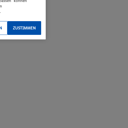
npassen“ können
en
.
N
ZUSTIMMEN