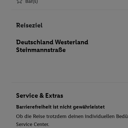
Bar(s)
Hotel-Safe
Bar(s)
Reiseziel
Restaurant(s)
Öffentliches Internet
Deutschland Westerland
Zimmerservice
Steinmannstraße
Parkplatz
Haustiere
Bar
WLAN
Sauna
Windsurfen
Service & Extras
Wassersport
Barrierefreiheit ist nicht gewährleistet
Massagen
Ob die Reise trotzdem deinen individuellen Bedür
Service Center.