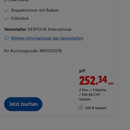
Doppelzimmer mit Balkon
Frühstück
Veranstalter:
DERTOUR International
Weitere Informationen des Veranstalters
Ihr Buchungscode:
BRED0207B
p.P.
252.
CHF
34
2 Pers. / 3 Nächte
/ 504.68 CHF
Gesamt
Jetzt buchen
540 € Gesamt