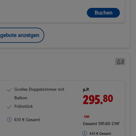
Buchen
ngebote anzeigen
2
Großes Doppelzimmer mit
p.P.
295.
80
Balkon
Frühstück
CHF
633 € Gesamt
Gesamt 591.60 CHF
633 € Gesamt