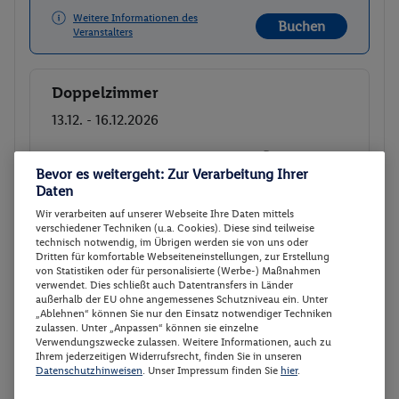
Weitere Informationen des
Buchen
Veranstalters
Doppelzimmer
Buchen
13.12. - 16.12.2026
p.P.
171.
03
CHF
Doppelzimmer
Bevor es weitergeht: Zur Verarbeitung Ihrer
Daten
Frühstück
Gesamt 342.06 CHF
Wir verarbeiten auf unserer Webseite Ihre Daten mittels
366 € Gesamt
366 € Gesamt
verschiedener Techniken (u.a. Cookies). Diese sind teilweise
technisch notwendig, im Übrigen werden sie von uns oder
Dritten für komfortable Webseiteneinstellungen, zur Erstellung
Veranstalter:
DERTOUR International
von Statistiken oder für personalisierte (Werbe-) Maßnahmen
verwendet. Dies schließt auch Datentransfers in Länder
Weitere Informationen des
Buchen
außerhalb der EU ohne angemessenes Schutzniveau ein. Unter
Veranstalters
„Ablehnen“ können Sie nur den Einsatz notwendiger Techniken
zulassen. Unter „Anpassen“ können sie einzelne
Verwendungszwecke zulassen. Weitere Informationen, auch zu
Ihrem jederzeitigen Widerrufsrecht, finden Sie in unseren
Doppelzimmer
Buchen
Datenschutzhinweisen
. Unser Impressum finden Sie
hier
.
14.12. - 17.12.2026