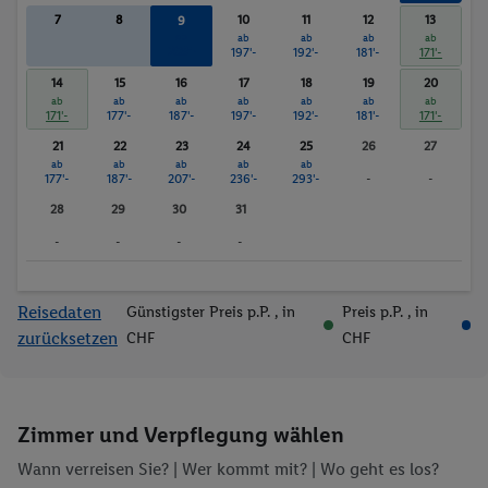
7
8
10
11
12
13
9
ab
ab
ab
ab
ab
203'-
197'-
192'-
181'-
171'-
14
15
16
17
18
19
20
ab
ab
ab
ab
ab
ab
ab
171'-
177'-
187'-
197'-
192'-
181'-
171'-
21
22
23
24
25
26
27
ab
ab
ab
ab
ab
177'-
187'-
207'-
236'-
293'-
-
-
28
29
30
31
-
-
-
-
Reisedaten
Günstigster Preis p.P.
, in
Preis p.P.
, in
zurücksetzen
CHF
CHF
Zimmer und Verpflegung wählen
Wann verreisen Sie? |
Wer kommt mit?
| Wo geht es los?