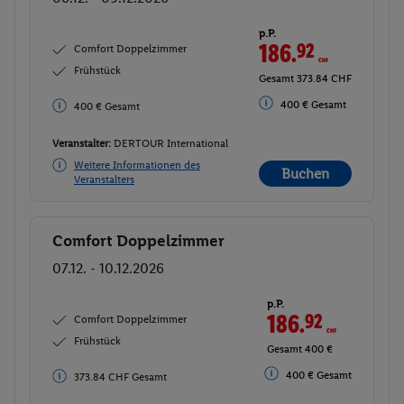
p.P.
186.
92
CHF
Comfort Doppelzimmer
Frühstück
Gesamt 373.84 CHF
400 € Gesamt
400 € Gesamt
Veranstalter:
DERTOUR International
Weitere Informationen des
Buchen
Veranstalters
Comfort Doppelzimmer
Buchen
07.12. - 10.12.2026
p.P.
186.
92
CHF
Comfort Doppelzimmer
Frühstück
Gesamt 400 €
400 € Gesamt
373.84 CHF Gesamt