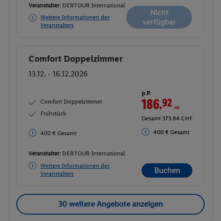
Veranstalter:
DERTOUR International
Nicht
Weitere Informationen des
verfügbar
Veranstalters
Comfort Doppelzimmer
Buchen
13.12. - 16.12.2026
p.P.
186.
92
CHF
Comfort Doppelzimmer
Frühstück
Gesamt 373.84 CHF
400 € Gesamt
400 € Gesamt
Veranstalter:
DERTOUR International
Weitere Informationen des
Buchen
Veranstalters
30 weitere Angebote anzeigen