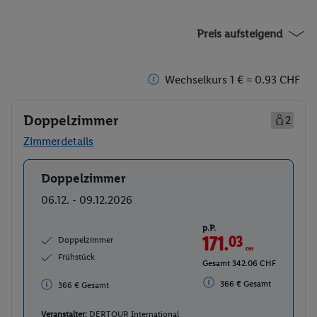
Preis aufsteigend
Wechselkurs 1 € = 0.93 CHF
Doppelzimmer
2
Zimmerdetails
Doppelzimmer
Buchen
06.12. - 09.12.2026
p.P.
171.
03
CHF
Doppelzimmer
Frühstück
Gesamt 342.06 CHF
366 € Gesamt
366 € Gesamt
Veranstalter:
DERTOUR International