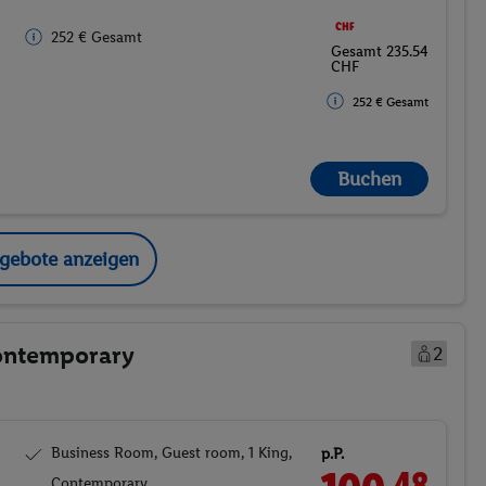
CHF
252 € Gesamt
Gesamt 235.54
CHF
252 € Gesamt
Buchen
ngebote anzeigen
Contemporary
2
Business Room, Guest room, 1 King,
p.P.
48
Contemporary