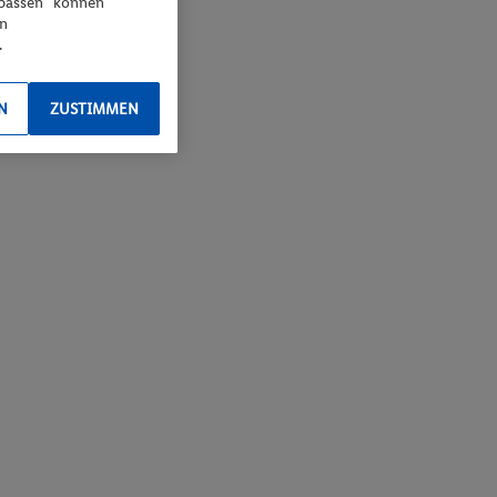
npassen“ können
en
.
N
ZUSTIMMEN