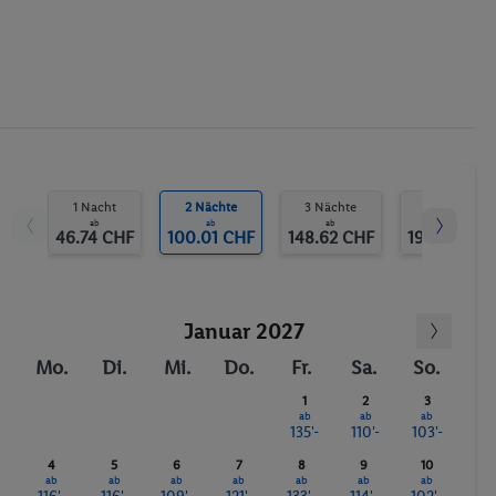
Fahrrad/Mountainbike
Golf
Fitnessstudio
1 Nacht
2 Nächte
3 Nächte
4 Nächte
ab
ab
ab
ab
46.74 CHF
100.01 CHF
148.62 CHF
196.29 CHF
Januar 2027
Mo.
Di.
Mi.
Do.
Fr.
Sa.
So.
1
2
3
ab
ab
ab
135'-
110'-
103'-
4
5
6
7
8
9
10
ab
ab
ab
ab
ab
ab
ab