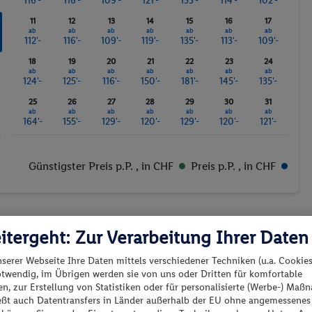
116'-
116'-
109'-
121'-
133'-
114'-
102'-
11
12
13
14
15
16
17
ab
ab
ab
ab
ab
ab
ab
112'-
116'-
109'-
119'-
135'-
113'-
109'-
18
19
20
21
22
23
24
ab
ab
ab
ab
ab
ab
ab
124'-
125'-
116'-
150'-
181'-
145'-
135'-
25
26
27
28
29
30
31
ab
ab
ab
ab
ab
ab
ab
164'-
155'-
129'-
120'-
129'-
120'-
121'-
Günstigster Preis p.P.
, in CHF
Preis p.P.
, in CHF
itergeht: Zur Verarbeitung Ihrer Daten
nserer Webseite Ihre Daten mittels verschiedener Techniken (u.a. Cookies
es los?
otwendig, im Übrigen werden sie von uns oder Dritten für komfortable
n, zur Erstellung von Statistiken oder für personalisierte (Werbe-) Ma
Preis aufsteigend
ießt auch Datentransfers in Länder außerhalb der EU ohne angemessenes