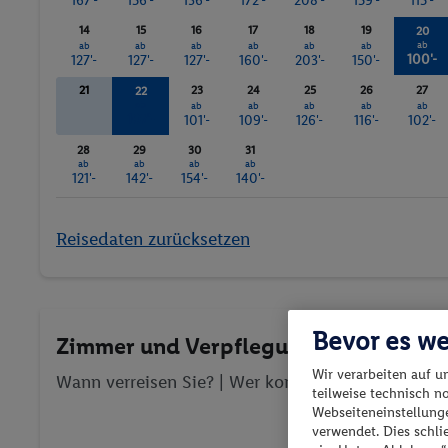
167'-
156'-
136'-
172'-
208'-
159'-
115'-
14
15
16
17
18
19
20
ab
ab
ab
ab
ab
ab
ab
100'-
127'-
127'-
127'-
160'-
203'-
150'-
21
23
24
25
26
27
22
ab
ab
ab
ab
ab
ab
107'-
101'-
109'-
126'-
116'-
102'-
28
29
30
31
ab
ab
ab
ab
121'-
142'-
154'-
140'-
Reisedaten zurücksetzen
Bevor es we
Zimmer und Verpflegung wählen
Wir verarbeiten auf u
Wann verreisen Sie? |
Wer kommt mit?
| Wo geht 
teilweise technisch n
Webseiteneinstellunge
verwendet. Dies schl