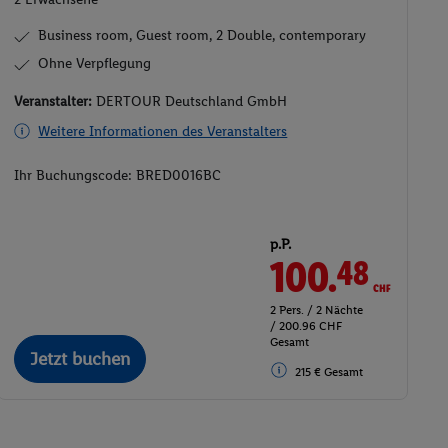
Business room, Guest room, 2 Double, contemporary
Ohne Verpflegung
Veranstalter:
DERTOUR Deutschland GmbH
Weitere Informationen des Veranstalters
Ihr Buchungscode:
BRED0016BC
p.P.
100.
CHF
48
2 Pers. / 2 Nächte
/ 200.96 CHF
Gesamt
Jetzt buchen
215 € Gesamt