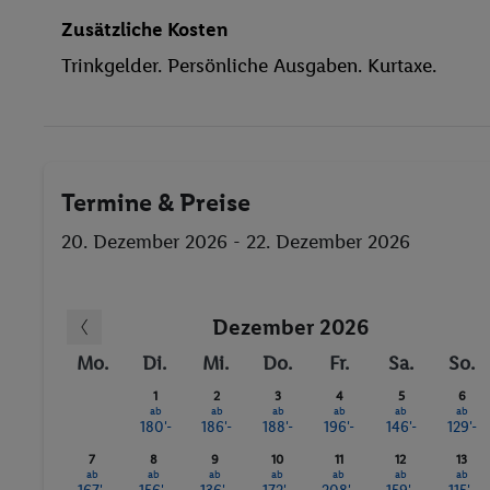
Fitness-Studio
Zusätzliche Kosten
Minigolf
Trinkgelder. Persönliche Ausgaben. Kurtaxe.
Gymnastik
Sauna
Termine & Preise
20. Dezember 2026 - 22. Dezember 2026
Dezember 2026
Mo.
Di.
Mi.
Do.
Fr.
Sa.
So.
1
2
3
4
5
6
ab
ab
ab
ab
ab
ab
180'-
186'-
188'-
196'-
146'-
129'-
7
8
9
10
11
12
13
ab
ab
ab
ab
ab
ab
ab