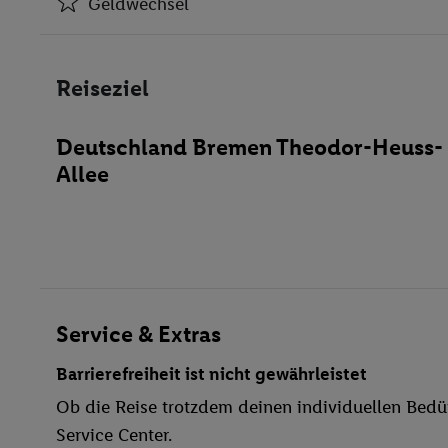
Geldwechsel
Klimaanlage
Geldwechsel
Reiseziel
Café
Geschäfte
Deutschland Bremen Theodor-Heuss-
Bar(s)
Allee
Konferenzraum
WLAN-Internet
Wäscheservice
Parkplatz
TV-Raum
Haustiere
Service & Extras
Restaurant
Barrierefreiheit ist nicht gewährleistet
Aufzug
Ob die Reise trotzdem deinen individuellen Bedür
Haustiere erlaubt
Service Center.
Sauna