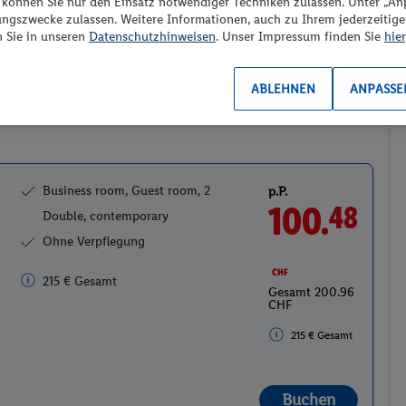
“ können Sie nur den Einsatz notwendiger Techniken zulassen. Unter „A
ungszwecke zulassen. Weitere Informationen, auch zu Ihrem jederzeitig
n Sie in unseren
Datenschutzhinweisen
. Unser Impressum finden Sie
hier
Wechselkurs 1 € = 0.93 CHF
ABLEHNEN
ANPASSE
, contemporary
2
Business room, Guest room, 2
p.P.
100.
48
Double, contemporary
Ohne Verpflegung
CHF
215 € Gesamt
Gesamt 200.96
CHF
215 € Gesamt
Buchen