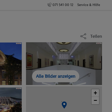
071 541 00 12
Service & Hilfe
Teilen
Alle Bilder anzeigen
+
−