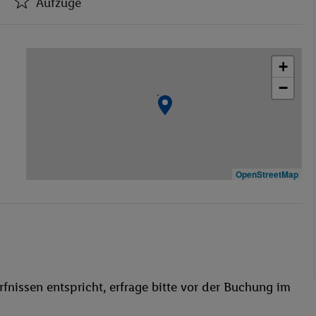
Aufzüge
Hotel-Safe
Aufzüge
+
Minimarkt
−
Friseur
Restaurant(s)
Öffentliches Internet
Zimmerservice
Fahrradverleih
OpenStreetMap
Garage
Waschgelegenheit
behindertengerecht
Bar
WLAN
fnissen entspricht, erfrage bitte vor der Buchung im
Pool- / Snackbar
Aerobic