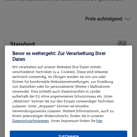
Preis aufsteigend
Standard
2
Zimmerdetails
Bevor es weitergeht: Zur Verarbeitung Ihrer
Daten
Wir verarbeiten auf unserer Webseite Ihre Daten mittels
Standard
Buchen
verschiedener Techniken (u.a. Cookies). Diese sind teilweise
technisch notwendig, im Übrigen werden sie von uns oder
29.09. - 01.10.2026
Dritten für komfortable Webseiteneinstellungen, zur Erstellung
von Statistiken oder für personalisierte (Werbe-) Maßnahmen
p.P.
Flex Tarif zubuchbar
verwendet. Dies schließt auch Datentransfers in Länder
96.
27
CHF
außerhalb der EU ohne angemessenes Schutzniveau ein. Unter
„Ablehnen“ können Sie nur den Einsatz notwendiger Techniken
Standard
Gesamt 202 €
zulassen. Unter „Anpassen“ können sie einzelne
Frühstück
Verwendungszwecke zulassen. Weitere Informationen, auch zu
202 € Gesamt
Ihrem jederzeitigen Widerrufsrecht, finden Sie in unseren
Datenschutzhinweisen
. Unser Impressum finden Sie
hier
.
188.81 CHF Gesamt
Veranstalter:
Meiers Weltreisen -
ZUSTIMMEN