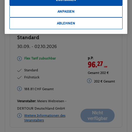
DERTOUR Deutschland GmbH
Nicht
ANPASSEN
Weitere Informationen des
verfügbar
Veranstalters
ABLEHNEN
Standard
Buchen
30.09. - 02.10.2026
p.P.
Flex Tarif zubuchbar
96.
27
CHF
Standard
Gesamt 202 €
Frühstück
202 € Gesamt
188.81 CHF Gesamt
Veranstalter:
Meiers Weltreisen -
DERTOUR Deutschland GmbH
Nicht
Weitere Informationen des
verfügbar
Veranstalters