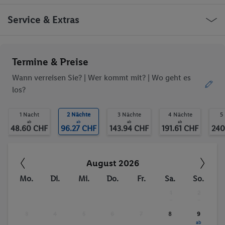
Minimarkt
Geschäfte
Bar(s)
Restaurant(s)
Panama Panama City Eusebio A Morales
Service & Extras
Konferenzraum
Öffentliches Internet
WLAN-Internet
Zimmerservice
Wäscheservice
Parkplatz
Ob die Reise trotzdem deinen individuellen Bedürfnissen
Termine & Preise
Garage
TV-Raum
entspricht, erfrage bitte vor der Buchung im Service Center.
behindertengerecht
Restaurant
Wann verreisen Sie? |
Wer kommt mit?
| Wo geht es
Bar
Aufzug
los?
WLAN
Außenpool(s)
Trinkgelder. Persönliche Ausgaben. Kurtaxe.
Whirlpool
Sonnenterrasse
1 Nacht
2 Nächte
3 Nächte
4 Nächte
5
Aerobic
Fitness-Studio
ab
ab
ab
ab
48.60 CHF
96.27 CHF
143.94 CHF
191.61 CHF
240
Animation für Kinder
Anzahl der Pools
Bräunungsstudio/Sola
Fitnessstudio
rium
August 2026
Whirlpool
Mo.
Di.
Mi.
Do.
Fr.
Sa.
So.
1
2
-
-
3
4
5
6
7
8
9
ab