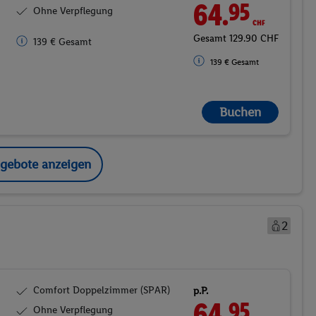
64.
CHF
95
Ohne Verpflegung
Gesamt 129.90 CHF
139 € Gesamt
139 € Gesamt
Buchen
ngebote anzeigen
2
Comfort Doppelzimmer (SPAR)
p.P.
64.
CHF
95
Ohne Verpflegung