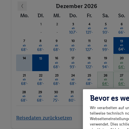
Dezember 2026
Mo.
Di.
Mi.
Do.
Fr.
Sa.
So.
1
2
3
4
5
6
ab
ab
ab
ab
-
-
107'-
121'-
93'-
66'-
7
8
9
10
11
12
13
ab
ab
ab
ab
ab
ab
ab
64'-
68'-
68'-
68'-
93'-
127'-
99'-
14
16
17
18
19
20
15
ab
ab
ab
ab
ab
ab
68'-
68'-
93'-
122'-
94'-
64'-
21
22
23
24
25
26
27
ab
ab
ab
ab
ab
ab
ab
68'-
68'-
68'-
68'-
68'-
64'-
64'-
28
29
30
31
Bevor es we
ab
ab
ab
ab
68'-
68'-
75'-
80'-
Wir verarbeiten auf u
teilweise technisch n
Reisedaten zurücksetzen
Webseiteneinstellunge
verwendet. Dies schl