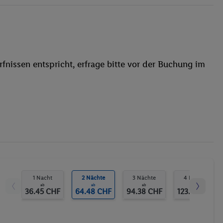
behindertengerecht
Bar
WLAN
Fitness-Studio
fnissen entspricht, erfrage bitte vor der Buchung im
Bowlingbahn
1 Nacht
2 Nächte
3 Nächte
4 Nächte
ab
ab
ab
ab
36.45 CHF
64.48 CHF
94.38 CHF
123.35 CHF