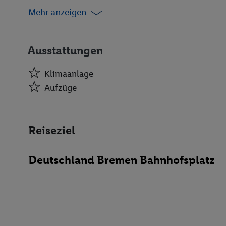
Mehr anzeigen
Ausstattungen
Klimaanlage
Aufzüge
Klimaanlage
Aufzüge
Reiseziel
Bar(s)
Restaurant(s) mit Nichtraucherbereich
Deutschland Bremen Bahnhofsplatz
Konferenzraum
WLAN-Internet
Wäscheservice
Fahrradverleih
Garage