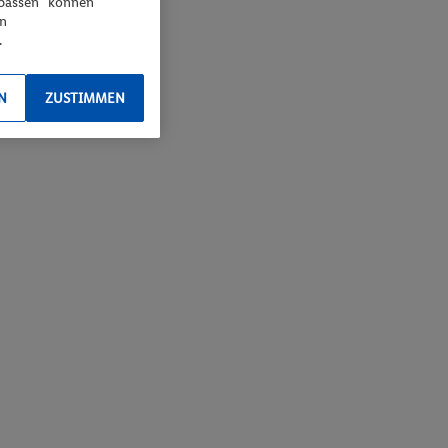
npassen“ können
en
.
N
ZUSTIMMEN