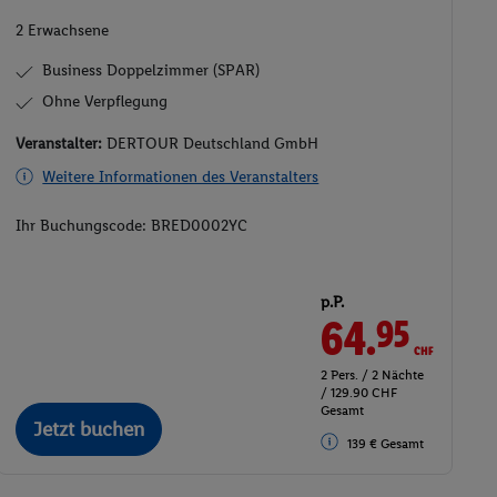
2 Erwachsene
Business Doppelzimmer (SPAR)
Ohne Verpflegung
Veranstalter:
DERTOUR Deutschland GmbH
Weitere Informationen des Veranstalters
Ihr Buchungscode:
BRED0002YC
p.P.
64.
CHF
95
2 Pers. / 2 Nächte
/ 129.90 CHF
Gesamt
Jetzt buchen
139 € Gesamt