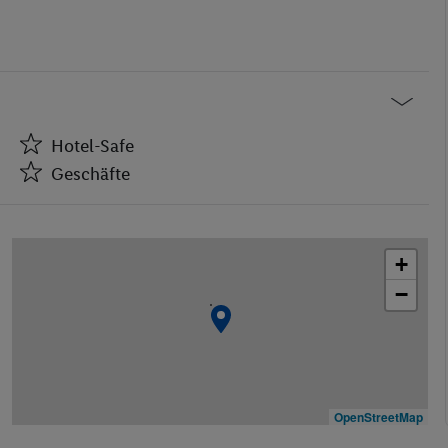
Hotel-Safe
Geschäfte
Hotel-Safe
Geschäfte
+
Restaurant(s)
−
Restaurant(s) mit Kinderhochstühlen
Öffentliches Internet
Zimmerservice
Medizinische Betreuung
Parkplatz
OpenStreetMap
Waschgelegenheit