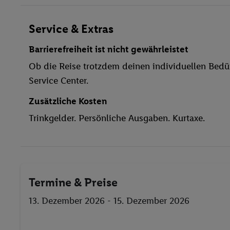
Haustiere
Restaurant
Service & Extras
Aufzug
Barrierefreiheit ist nicht gewährleistet
Haustiere erlaubt
Ob die Reise trotzdem deinen individuellen Bedür
Fahrrad/Mountainbike
Service Center.
Fitnessstudio
Zusätzliche Kosten
Trinkgelder. Persönliche Ausgaben. Kurtaxe.
Termine & Preise
13. Dezember 2026 - 15. Dezember 2026