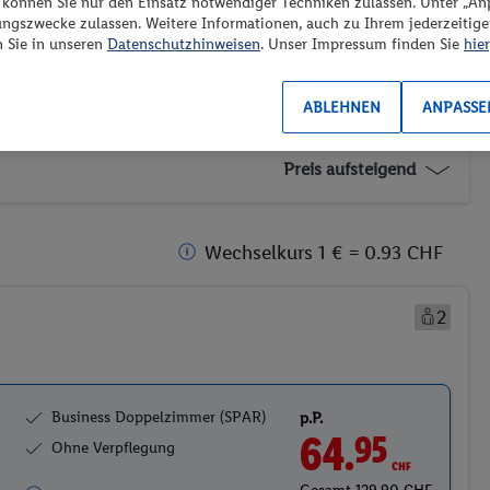
“ können Sie nur den Einsatz notwendiger Techniken zulassen. Unter „A
ungszwecke zulassen. Weitere Informationen, auch zu Ihrem jederzeitig
n Sie in unseren
Datenschutzhinweisen
. Unser Impressum finden Sie
hier
ABLEHNEN
ANPASSE
es los?
Preis aufsteigend
Wechselkurs 1 € = 0.93 CHF
2
Business Doppelzimmer (SPAR)
p.P.
64.
CHF
95
Ohne Verpflegung