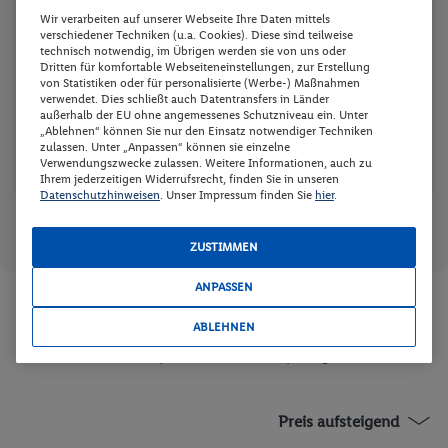
17
18
19
20
21
22
23
Wir verarbeiten auf unserer Webseite Ihre Daten mittels
verschiedener Techniken (u.a. Cookies). Diese sind teilweise
-
-
-
-
-
-
-
technisch notwendig, im Übrigen werden sie von uns oder
24
25
26
27
28
29
30
Dritten für komfortable Webseiteneinstellungen, zur Erstellung
von Statistiken oder für personalisierte (Werbe-) Maßnahmen
-
-
-
-
-
-
-
verwendet. Dies schließt auch Datentransfers in Länder
außerhalb der EU ohne angemessenes Schutzniveau ein. Unter
31
„Ablehnen“ können Sie nur den Einsatz notwendiger Techniken
zulassen. Unter „Anpassen“ können sie einzelne
-
Verwendungszwecke zulassen. Weitere Informationen, auch zu
Ihrem jederzeitigen Widerrufsrecht, finden Sie in unseren
Datenschutzhinweisen
. Unser Impressum finden Sie
hier
.
Reisedaten
Günstigster Preis p.P.
, in
Preis p.P.
, in
zurücksetzen
CHF
CHF
ZUSTIMMEN
ANPASSEN
Zimmer und Verpflegung wählen
ABLEHNEN
Wann verreisen Sie? |
Wer kommt mit?
| Wo geht es los?
Preis aufsteigend