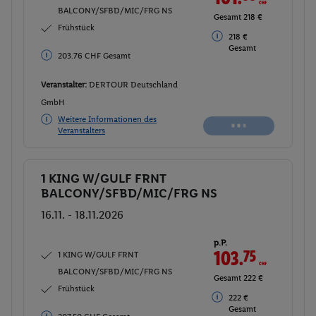
BALCONY/SFBD/MIC/FRG NS
Gesamt 218 €
Frühstück
218 €
Gesamt
203.76 CHF Gesamt
Veranstalter:
DERTOUR Deutschland
GmbH
Weitere Informationen des
Veranstalters
1 KING W/GULF FRNT
Buchen
BALCONY/SFBD/MIC/FRG NS
16.11. - 18.11.2026
p.P.
103.
75
CHF
1 KING W/GULF FRNT
BALCONY/SFBD/MIC/FRG NS
Gesamt 222 €
Frühstück
222 €
Gesamt