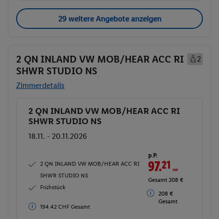
29 weitere Angebote anzeigen
2 QN INLAND VW MOB/HEAR ACC RI
2
SHWR STUDIO NS
Zimmerdetails
2 QN INLAND VW MOB/HEAR ACC RI
Buchen
SHWR STUDIO NS
18.11. - 20.11.2026
p.P.
97.
21
CHF
2 QN INLAND VW MOB/HEAR ACC RI
SHWR STUDIO NS
Gesamt 208 €
Frühstück
208 €
Gesamt
194.42 CHF Gesamt