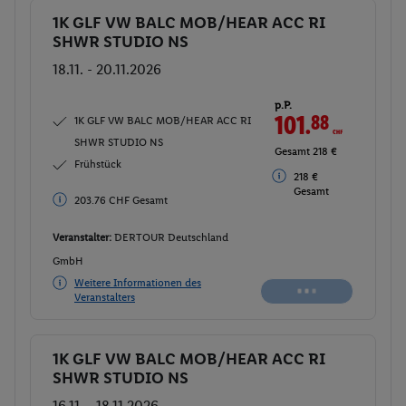
1K GLF VW BALC MOB/HEAR ACC RI
Buchen
SHWR STUDIO NS
18.11. - 20.11.2026
p.P.
101.
88
CHF
1K GLF VW BALC MOB/HEAR ACC RI
SHWR STUDIO NS
Gesamt 218 €
Frühstück
218 €
Gesamt
203.76 CHF Gesamt
Veranstalter:
DERTOUR Deutschland
GmbH
Weitere Informationen des
Veranstalters
1K GLF VW BALC MOB/HEAR ACC RI
Buchen
SHWR STUDIO NS
16.11. - 18.11.2026