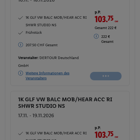
p.P.
103.
75
CHF
1K GLF VW BALC MOB/HEAR ACC RI
SHWR STUDIO NS
Gesamt 222 €
Frühstück
222 €
Gesamt
207.50 CHF Gesamt
Veranstalter:
DERTOUR Deutschland
GmbH
Weitere Informationen des
Veranstalters
1K GLF VW BALC MOB/HEAR ACC RI
Buchen
SHWR STUDIO NS
17.11. - 19.11.2026
p.P.
103.
75
CHF
1K GLF VW BALC MOB/HEAR ACC RI