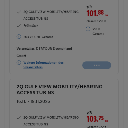
p.P.
101.
88
CHF
2Q GULF VIEW MOBILITY/HEARING
ACCESS TUB NS
Gesamt 218 €
Frühstück
218 €
Gesamt
203.76 CHF Gesamt
Veranstalter:
DERTOUR Deutschland
GmbH
Weitere Informationen des
Veranstalters
2Q GULF VIEW MOBILITY/HEARING
Buchen
ACCESS TUB NS
16.11. - 18.11.2026
p.P.
103.
75
CHF
2Q GULF VIEW MOBILITY/HEARING
ACCESS TUB NS
Gesamt 222 €