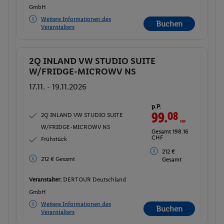
GmbH
Weitere Informationen des
Buchen
Veranstalters
2Q INLAND VW STUDIO SUITE
Buchen
W/FRIDGE-MICROWV NS
17.11. - 19.11.2026
p.P.
99.
08
CHF
2Q INLAND VW STUDIO SUITE
W/FRIDGE-MICROWV NS
Gesamt 198.16
CHF
Frühstück
212 €
212 € Gesamt
Gesamt
Veranstalter:
DERTOUR Deutschland
GmbH
Weitere Informationen des
Buchen
Veranstalters