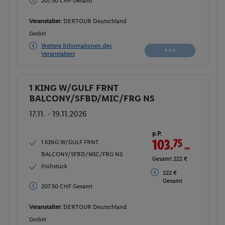
207.50 CHF Gesamt
Veranstalter:
DERTOUR Deutschland
GmbH
Weitere Informationen des
Veranstalters
1 KING W/GULF FRNT
Buchen
BALCONY/SFBD/MIC/FRG NS
17.11. - 19.11.2026
p.P.
103.
75
CHF
1 KING W/GULF FRNT
BALCONY/SFBD/MIC/FRG NS
Gesamt 222 €
Frühstück
222 €
Gesamt
207.50 CHF Gesamt
Veranstalter:
DERTOUR Deutschland
GmbH