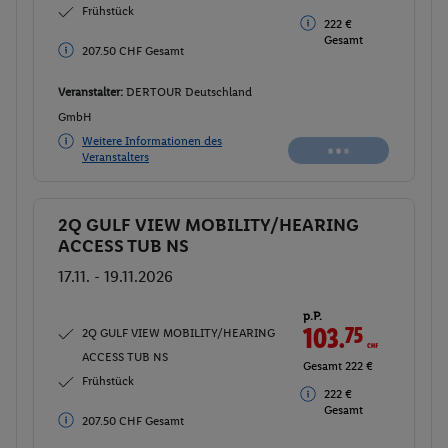
Frühstück
222 €
Gesamt
207.50 CHF Gesamt
Veranstalter:
DERTOUR Deutschland
GmbH
Weitere Informationen des
Veranstalters
2Q GULF VIEW MOBILITY/HEARING
Buchen
ACCESS TUB NS
17.11. - 19.11.2026
p.P.
103.
75
CHF
2Q GULF VIEW MOBILITY/HEARING
ACCESS TUB NS
Gesamt 222 €
Frühstück
222 €
Gesamt
207.50 CHF Gesamt