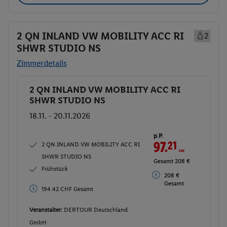
2 QN INLAND VW MOBILITY ACC RI
2
SHWR STUDIO NS
Zimmerdetails
2 QN INLAND VW MOBILITY ACC RI
Buchen
SHWR STUDIO NS
18.11. - 20.11.2026
p.P.
97.
21
CHF
2 QN INLAND VW MOBILITY ACC RI
SHWR STUDIO NS
Gesamt 208 €
Frühstück
208 €
Gesamt
194.42 CHF Gesamt
Veranstalter:
DERTOUR Deutschland
GmbH