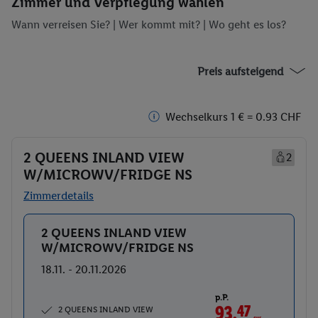
Zimmer und Verpflegung wählen
Wann verreisen Sie? |
Wer kommt mit?
| Wo geht es los?
Preis aufsteigend
Wechselkurs 1 € = 0.93 CHF
2 QUEENS INLAND VIEW
2
W/MICROWV/FRIDGE NS
Zimmerdetails
2 QUEENS INLAND VIEW
Buchen
W/MICROWV/FRIDGE NS
18.11. - 20.11.2026
p.P.
93.
47
CHF
2 QUEENS INLAND VIEW