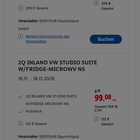
209 €
209 € Gesamt
Gesamt
Veranstalter:
DERTOUR Deutschland
GmbH
Weitere Informationen des
Buchen
Veranstalters
2Q INLAND VW STUDIO SUITE
Buchen
W/FRIDGE-MICROWV NS
16.11. - 18.11.2026
p.P.
99.
08
CHF
2Q INLAND VW STUDIO SUITE
W/FRIDGE-MICROWV NS
Gesamt 198.16
CHF
Frühstück
212 €
212 € Gesamt
Gesamt
Veranstalter:
DERTOUR Deutschland