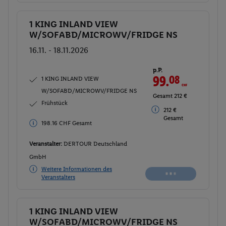
1 KING INLAND VIEW
Buchen
W/SOFABD/MICROWV/FRIDGE NS
16.11. - 18.11.2026
p.P.
99.
08
CHF
1 KING INLAND VIEW
W/SOFABD/MICROWV/FRIDGE NS
Gesamt 212 €
Frühstück
212 €
Gesamt
198.16 CHF Gesamt
Veranstalter:
DERTOUR Deutschland
GmbH
Weitere Informationen des
Veranstalters
1 KING INLAND VIEW
Buchen
W/SOFABD/MICROWV/FRIDGE NS