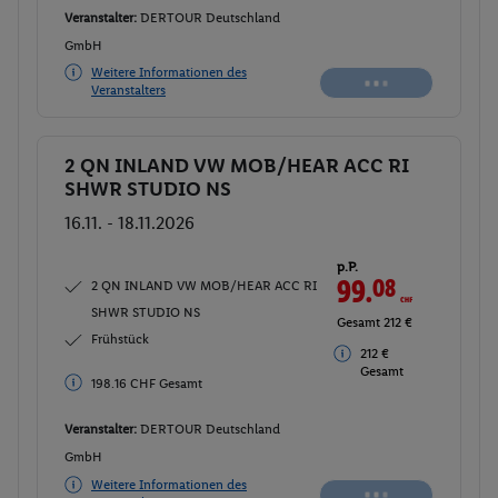
Veranstalter:
DERTOUR Deutschland
GmbH
Weitere Informationen des
Veranstalters
2 QN INLAND VW MOB/HEAR ACC RI
Buchen
SHWR STUDIO NS
16.11. - 18.11.2026
p.P.
99.
08
CHF
2 QN INLAND VW MOB/HEAR ACC RI
SHWR STUDIO NS
Gesamt 212 €
Frühstück
212 €
Gesamt
198.16 CHF Gesamt
Veranstalter:
DERTOUR Deutschland
GmbH
Weitere Informationen des