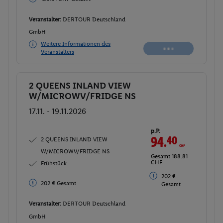
Veranstalter:
DERTOUR Deutschland
GmbH
Weitere Informationen des
Veranstalters
2 QUEENS INLAND VIEW
Buchen
W/MICROWV/FRIDGE NS
17.11. - 19.11.2026
p.P.
94.
40
CHF
2 QUEENS INLAND VIEW
W/MICROWV/FRIDGE NS
Gesamt 188.81
CHF
Frühstück
202 €
202 € Gesamt
Gesamt
Veranstalter:
DERTOUR Deutschland
GmbH