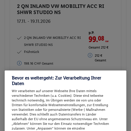
2 QN INLAND VW MOBILITY ACC RI
Buchen
SHWR STUDIO NS
17.11. - 19.11.2026
p.P.
99.
08
CHF
2 QN INLAND VW MOBILITY ACC RI
SHWR STUDIO NS
Gesamt 212 €
Frühstück
212 €
Gesamt
198.16 CHF Gesamt
Veranstalter:
DERTOUR Deutschland
Bevor es weitergeht: Zur Verarbeitung Ihrer
Daten
GmbH
Weitere Informationen des
Wir verarbeiten auf unserer Webseite Ihre Daten mittels
Veranstalters
verschiedener Techniken (u.a. Cookies). Diese sind teilweise
technisch notwendig, im Übrigen werden sie von uns oder
Dritten für komfortable Webseiteneinstellungen, zur Erstellung
von Statistiken oder für personalisierte (Werbe-) Maßnahmen
12 weitere Angebote anzeigen
verwendet. Dies schließt auch Datentransfers in Länder
außerhalb der EU ohne angemessenes Schutzniveau ein. Unter
„Ablehnen“ können Sie nur den Einsatz notwendiger Techniken
zulassen. Unter „Anpassen“ können sie einzelne