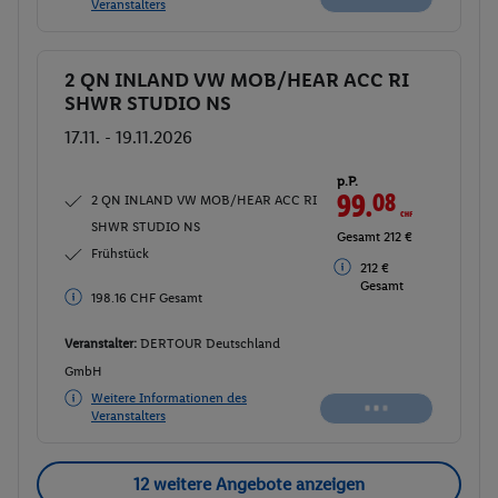
Veranstalters
2 QN INLAND VW MOB/HEAR ACC RI
Buchen
SHWR STUDIO NS
17.11. - 19.11.2026
p.P.
99.
08
CHF
2 QN INLAND VW MOB/HEAR ACC RI
SHWR STUDIO NS
Gesamt 212 €
Frühstück
212 €
Gesamt
198.16 CHF Gesamt
Veranstalter:
DERTOUR Deutschland
GmbH
Weitere Informationen des
Veranstalters
12 weitere Angebote anzeigen