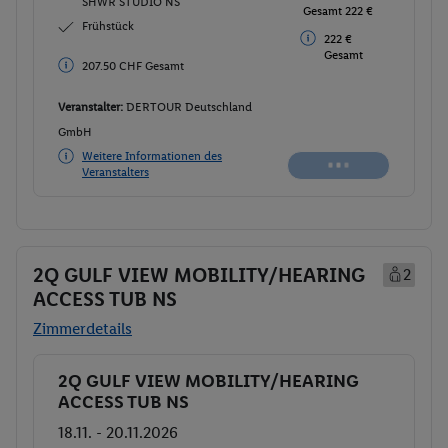
SHWR STUDIO NS
Gesamt 222 €
Frühstück
222 €
Gesamt
207.50 CHF Gesamt
Veranstalter:
DERTOUR Deutschland
GmbH
Weitere Informationen des
Veranstalters
2Q GULF VIEW MOBILITY/HEARING
2
ACCESS TUB NS
Zimmerdetails
2Q GULF VIEW MOBILITY/HEARING
Buchen
ACCESS TUB NS
18.11. - 20.11.2026