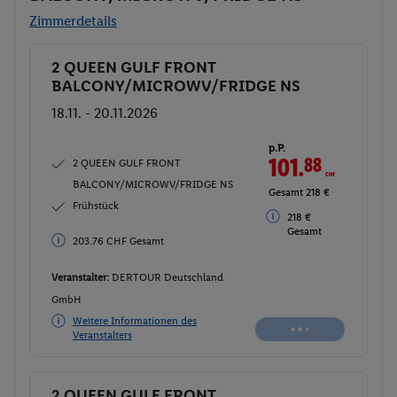
Zimmerdetails
2 QUEEN GULF FRONT
Buchen
BALCONY/MICROWV/FRIDGE NS
18.11. - 20.11.2026
p.P.
101.
88
CHF
2 QUEEN GULF FRONT
BALCONY/MICROWV/FRIDGE NS
Gesamt 218 €
Frühstück
218 €
Gesamt
203.76 CHF Gesamt
Veranstalter:
DERTOUR Deutschland
GmbH
Weitere Informationen des
Veranstalters
2 QUEEN GULF FRONT
Buchen