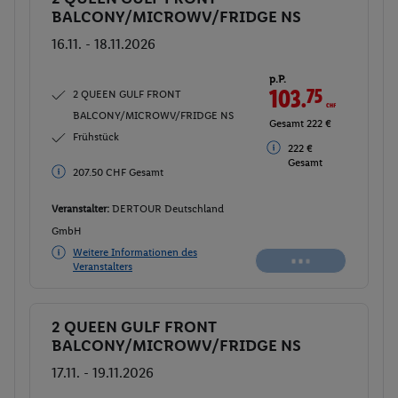
BALCONY/MICROWV/FRIDGE NS
16.11. - 18.11.2026
p.P.
103.
75
CHF
2 QUEEN GULF FRONT
BALCONY/MICROWV/FRIDGE NS
Gesamt 222 €
Frühstück
222 €
Gesamt
207.50 CHF Gesamt
Veranstalter:
DERTOUR Deutschland
GmbH
Weitere Informationen des
Veranstalters
2 QUEEN GULF FRONT
Buchen
BALCONY/MICROWV/FRIDGE NS
17.11. - 19.11.2026