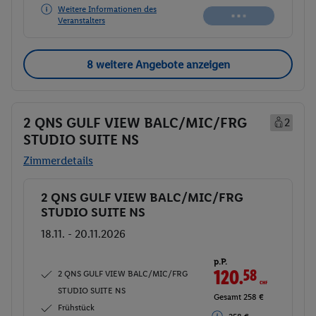
Weitere Informationen des
Veranstalters
8 weitere Angebote anzeigen
2 QNS GULF VIEW BALC/MIC/FRG
2
STUDIO SUITE NS
Zimmerdetails
2 QNS GULF VIEW BALC/MIC/FRG
Buchen
STUDIO SUITE NS
18.11. - 20.11.2026
p.P.
120.
58
CHF
2 QNS GULF VIEW BALC/MIC/FRG
STUDIO SUITE NS
Gesamt 258 €
Frühstück