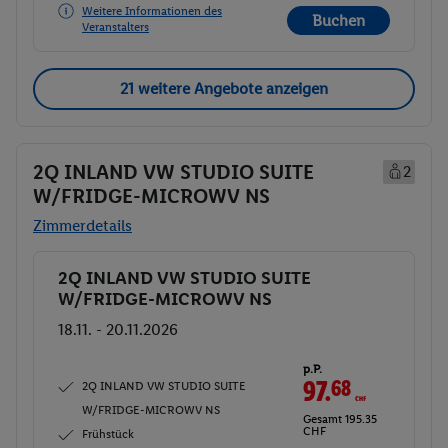
Weitere Informationen des
Buchen
Veranstalters
21 weitere Angebote anzeigen
2Q INLAND VW STUDIO SUITE
2
W/FRIDGE-MICROWV NS
Zimmerdetails
2Q INLAND VW STUDIO SUITE
Buchen
W/FRIDGE-MICROWV NS
18.11. - 20.11.2026
p.P.
97.
68
CHF
2Q INLAND VW STUDIO SUITE
W/FRIDGE-MICROWV NS
Gesamt 195.35
CHF
Frühstück