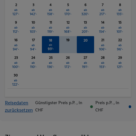
2
3
4
5
6
7
8
ab
ab
ab
ab
ab
ab
ab
127'-
142'-
158'-
170'-
320'-
217'-
135'-
9
10
11
12
13
14
15
ab
ab
ab
ab
ab
ab
ab
112'-
103'-
119'-
168'-
201'-
154'-
101'-
16
17
19
21
22
18
20
ab
ab
ab
ab
ab
ab
93'-
120'-
94'-
94'-
106'-
96'-
23
24
25
26
27
28
29
ab
ab
ab
ab
ab
ab
ab
100'-
110'-
136'-
172'-
191'-
153'-
121'-
30
ab
122'-
Reisedaten
Günstigster Preis p.P.
, in
Preis p.P.
, in
zurücksetzen
CHF
CHF