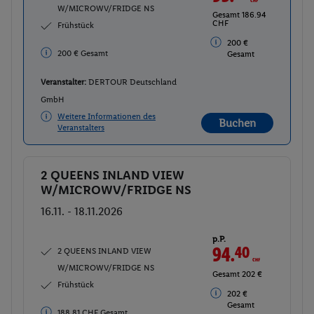
W/MICROWV/FRIDGE NS
Gesamt 186.94
CHF
Frühstück
200 €
200 € Gesamt
Gesamt
Veranstalter:
DERTOUR Deutschland
GmbH
Weitere Informationen des
Buchen
Veranstalters
2 QUEENS INLAND VIEW
Buchen
W/MICROWV/FRIDGE NS
16.11. - 18.11.2026
p.P.
94.
40
CHF
2 QUEENS INLAND VIEW
W/MICROWV/FRIDGE NS
Gesamt 202 €
Frühstück
202 €
Gesamt
188.81 CHF Gesamt