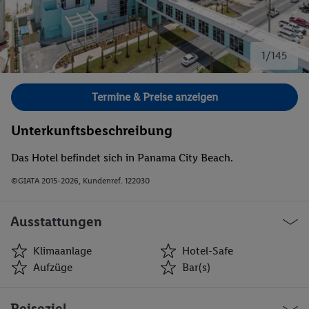
1/145
Bild 1 von 145.
Termine & Preise anzeigen
Unterkunftsbeschreibung
Das Hotel befindet sich in Panama City Beach.
©GIATA 2015-2026, Kundenref. 122030
Ausstattungen
Klimaanlage
Hotel-Safe
Aufzüge
Bar(s)
Klimaanlage
Hotel-Safe
Reiseziel