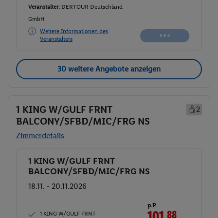
Veranstalter:
DERTOUR Deutschland
GmbH
Weitere Informationen des
Veranstalters
30 weitere Angebote anzeigen
1 KING W/GULF FRNT
2
BALCONY/SFBD/MIC/FRG NS
Zimmerdetails
1 KING W/GULF FRNT
Buchen
BALCONY/SFBD/MIC/FRG NS
18.11. - 20.11.2026
p.P.
101.
88
CHF
1 KING W/GULF FRNT