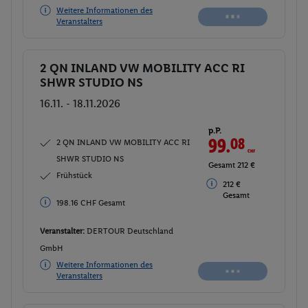
Weitere Informationen des
Veranstalters
2 QN INLAND VW MOBILITY ACC RI
Buchen
SHWR STUDIO NS
16.11. - 18.11.2026
p.P.
99.
08
CHF
2 QN INLAND VW MOBILITY ACC RI
SHWR STUDIO NS
Gesamt 212 €
Frühstück
212 €
Gesamt
198.16 CHF Gesamt
Veranstalter:
DERTOUR Deutschland
GmbH
Weitere Informationen des
Veranstalters