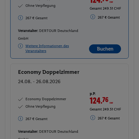
Ohne Verpflegung
Gesamt 249.51 CHF
267 € Gesamt
267 € Gesamt
Veranstalter:
DERTOUR Deutschland
GmbH
Weitere Informationen des
Buchen
Veranstalters
Economy Doppelzimmer
Buchen
24.08. - 26.08.2026
p.P.
124.
76
CHF
Economy Doppelzimmer
Ohne Verpflegung
Gesamt 249.51 CHF
267 € Gesamt
267 € Gesamt
Veranstalter:
DERTOUR Deutschland