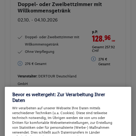
Doppel- oder Zweibettzimmer mit
Buchen
Willkommensgetränk
02.10. - 04.10.2026
p.P.
128.
96
CHF
Doppel- oder Zweibettzimmer mit
Willkommensgetränk
Gesamt 257.92
CHF
Ohne Verpflegung
276 €
276 € Gesamt
Gesamt
Veranstalter:
DERTOUR Deutschland
GmbH
Weitere Informationen des
Buchen
Bevor es weitergeht: Zur Verarbeitung Ihrer
Veranstalters
Daten
Wir verarbeiten auf unserer Webseite Ihre Daten mittels
verschiedener Techniken (u.a. Cookies). Diese sind teilweise
30 weitere Angebote anzeigen
technisch notwendig, im Übrigen werden sie von uns oder
Dritten für komfortable Webseiteneinstellungen, zur Erstellung
von Statistiken oder für personalisierte (Werbe-) Maßnahmen
verwendet. Dies schließt auch Datentransfers in Länder