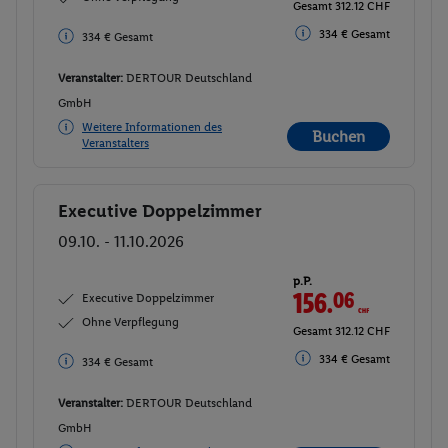
Gesamt 312.12 CHF
334 € Gesamt
334 € Gesamt
Veranstalter:
DERTOUR Deutschland
GmbH
Weitere Informationen des
Buchen
Veranstalters
Executive Doppelzimmer
Buchen
09.10. - 11.10.2026
p.P.
156.
06
CHF
Executive Doppelzimmer
Ohne Verpflegung
Gesamt 312.12 CHF
334 € Gesamt
334 € Gesamt
Veranstalter:
DERTOUR Deutschland
GmbH