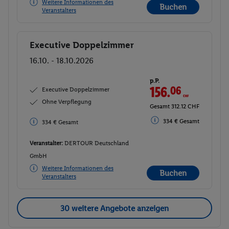
Weitere Informationen des
Buchen
Veranstalters
Executive Doppelzimmer
Buchen
16.10. - 18.10.2026
p.P.
156.
06
CHF
Executive Doppelzimmer
Ohne Verpflegung
Gesamt 312.12 CHF
334 € Gesamt
334 € Gesamt
Veranstalter:
DERTOUR Deutschland
GmbH
Weitere Informationen des
Buchen
Veranstalters
30 weitere Angebote anzeigen