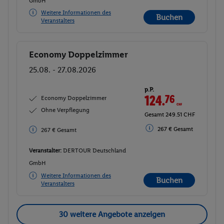
GmbH
Weitere Informationen des
Buchen
Veranstalters
Economy Doppelzimmer
Buchen
25.08. - 27.08.2026
p.P.
124.
76
CHF
Economy Doppelzimmer
Ohne Verpflegung
Gesamt 249.51 CHF
267 € Gesamt
267 € Gesamt
Veranstalter:
DERTOUR Deutschland
GmbH
Weitere Informationen des
Buchen
Veranstalters
30 weitere Angebote anzeigen