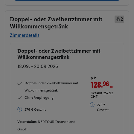
Doppel- oder Zweibettzimmer mit
2
Willkommensgetränk
Zimmerdetails
Doppel- oder Zweibettzimmer mit
Buchen
Willkommensgetränk
18.09. - 20.09.2026
p.P.
128.
96
CHF
Doppel- oder Zweibettzimmer mit
Willkommensgetränk
Gesamt 257.92
CHF
Ohne Verpflegung
276 €
276 € Gesamt
Gesamt
Veranstalter:
DERTOUR Deutschland
GmbH