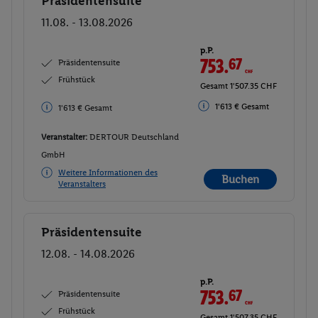
Präsidentensuite
Buchen
11.08. - 13.08.2026
p.P.
753.
67
CHF
Präsidentensuite
Frühstück
Gesamt 1'507.35 CHF
1'613 € Gesamt
1'613 € Gesamt
Veranstalter:
DERTOUR Deutschland
GmbH
Weitere Informationen des
Buchen
Veranstalters
Präsidentensuite
Buchen
12.08. - 14.08.2026
p.P.
753.
67
CHF
Präsidentensuite
Frühstück
Gesamt 1'507.35 CHF