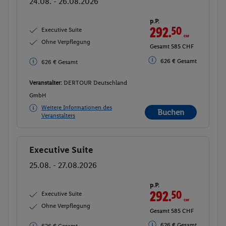
24.08. - 26.08.2026
p.P.
292.
50
CHF
Executive Suite
Ohne Verpflegung
Gesamt 585 CHF
626 € Gesamt
626 € Gesamt
Veranstalter:
DERTOUR Deutschland
GmbH
Weitere Informationen des
Buchen
Veranstalters
Executive Suite
Buchen
25.08. - 27.08.2026
p.P.
292.
50
CHF
Executive Suite
Ohne Verpflegung
Gesamt 585 CHF
626 € Gesamt