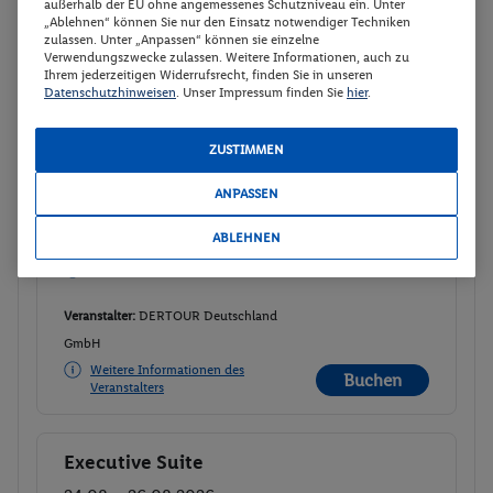
außerhalb der EU ohne angemessenes Schutzniveau ein. Unter
Executive Suite
2
„Ablehnen“ können Sie nur den Einsatz notwendiger Techniken
zulassen. Unter „Anpassen“ können sie einzelne
Zimmerdetails
Verwendungszwecke zulassen. Weitere Informationen, auch zu
Ihrem jederzeitigen Widerrufsrecht, finden Sie in unseren
Datenschutzhinweisen
. Unser Impressum finden Sie
hier
.
Executive Suite
Buchen
01.01. - 03.01.2027
ZUSTIMMEN
p.P.
ANPASSEN
156.
06
CHF
Executive Suite
Ohne Verpflegung
Gesamt 312.12 CHF
ABLEHNEN
334 € Gesamt
334 € Gesamt
Veranstalter:
DERTOUR Deutschland
GmbH
Weitere Informationen des
Buchen
Veranstalters
Executive Suite
Buchen