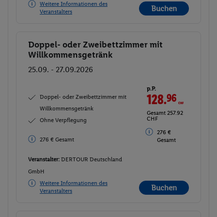
Weitere Informationen des
Buchen
Veranstalters
Doppel- oder Zweibettzimmer mit
Buchen
Willkommensgetränk
25.09. - 27.09.2026
p.P.
128.
96
CHF
Doppel- oder Zweibettzimmer mit
Willkommensgetränk
Gesamt 257.92
CHF
Ohne Verpflegung
276 €
276 € Gesamt
Gesamt
Veranstalter:
DERTOUR Deutschland
GmbH
Weitere Informationen des
Buchen
Veranstalters