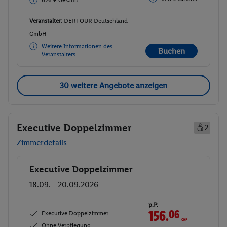
626 € Gesamt
Veranstalter:
DERTOUR Deutschland
GmbH
Weitere Informationen des
Buchen
Veranstalters
30 weitere Angebote anzeigen
Executive Doppelzimmer
2
Zimmerdetails
Executive Doppelzimmer
Buchen
18.09. - 20.09.2026
p.P.
156.
06
CHF
Executive Doppelzimmer
Ohne Verpflegung