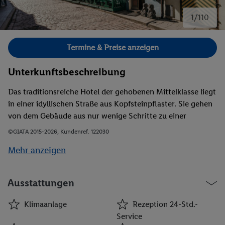
1/110
Bild 1 von 110.
Termine & Preise anzeigen
Unterkunftsbeschreibung
Das traditionsreiche Hotel der gehobenen Mittelklasse liegt
in einer idyllischen Straße aus Kopfsteinpflaster. Sie gehen
von dem Gebäude aus nur wenige Schritte zu einer
Haltestelle der öffentlichen Verkehrsmittel und zum
©GIATA 2015-2026, Kundenref. 122030
Zentrum der renovierten Altstadt. Dort finden Sie ein
Mehr anzeigen
reiches Angebot an Cafés, Bars, Restaurants,
Konzerthallen, Kirchen, Museen und Theatern. Das
Anwesen befindet sich zudem in der Nähe der Mode- und
Ausstattungen
Geschäftsbezirke. Einen Skilift erreichen Sie nach ca. 5 und
den Strand nach ca. 30 Gehminuten. Der Flughafen
Klimaanlage
Rezeption 24-Std.-
Ulemiste liegt ca. 4 km entfernt.
Service