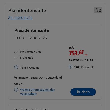
Präsidentensuite
2
Zimmerdetails
Präsidentensuite
Buchen
10.08. - 12.08.2026
p.P.
753.
67
CHF
Präsidentensuite
Frühstück
Gesamt 1'507.35 CHF
1'613 € Gesamt
1'613 € Gesamt
Veranstalter:
DERTOUR Deutschland
GmbH
Weitere Informationen des
Buchen
Veranstalters