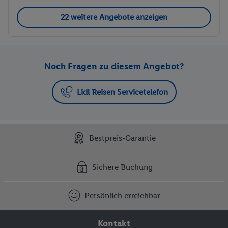
der der Göttin Isis gewidmet ist und auf der malerischen
22 weitere Angebote anzeigen
Insel Philae liegt. Anschliessend geht es weiter zum Hohen
Staudamm von Assuan, einem beeindruckenden
Ingenieurwerk, das die Stromversorgung Ägyptens
sicherstellt und das Niltal vor Überschwemmungen schützt
Noch Fragen zu diesem Angebot?
(vor Ort buchbar).
Lidl Reisen Servicetelefon
7. Tag: Assuan – Kom Ombo – Edfu
Das Schiff dreht heute um und fährt zurück Richtung Luxor.
Der Tag steht Ihnen auf dem Schiff zur freien Verfügung.
Bestpreis-Garantie
Optional: Vor der Fahrt zurück haben Sie die Möglichkeit,
an einem Ausflug nach Abu Simbel teilzunehmen. Bei
diesem faszinierenden Ausflug entdecken Sie die
Sichere Buchung
monumentalen Felsentempel, die von Ramses II. erbaut
wurden und zu den beeindruckendsten Bauwerken des
Persönlich erreichbar
alten Ägyptens zählen. Die kolossalen Statuen und die
atemberaubende Architektur dieser Tempel sind ein wahres
Kontakt
Meisterwerk der Antike. Der Ausflug nach Abu Simbel ist