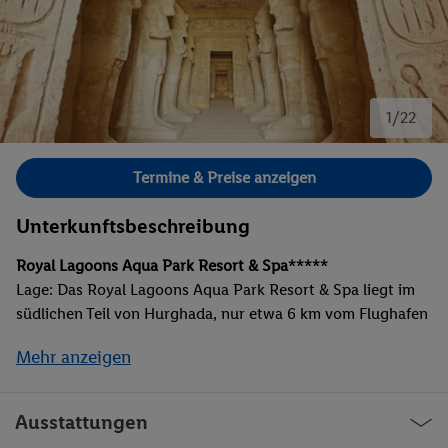
1/22
Bild 1 von 22.
Termine & Preise anzeigen
Unterkunftsbeschreibung
Royal Lagoons Aqua Park Resort & Spa*****
Lage: Das Royal Lagoons Aqua Park Resort & Spa liegt im
südlichen Teil von Hurghada, nur etwa 6 km vom Flughafen
entfernt. In unmittelbarer Umgebung befinden sich
Mehr anzeigen
zahlreiche Attraktionen wie das Hurghada Museum, das
Hurghada Grand Aquarium und die lebendige
Strandpromenade El Mamsha mit vielfältigen Einkaufs- und
Ausstattungen
Unterhaltungsmöglichkeiten. Die zentrale Lage ermöglicht