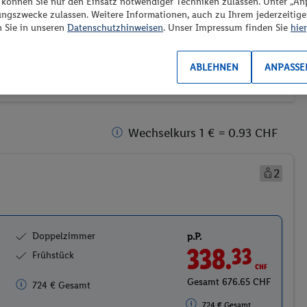
“ können Sie nur den Einsatz notwendiger Techniken zulassen. Unter „A
ransport
Weitere Filter
ungszwecke zulassen. Weitere Informationen, auch zu Ihrem jederzeitig
Preis aufsteigend
n Sie in unseren
Datenschutzhinweisen
. Unser Impressum finden Sie
hier
2)
(0/1)
ABLEHNEN
ANPASSE
Wechselkurs 1 € = 0.93 CHF
2
Doppelzimmer
p.P.
338.
CHF
33
Frühstück
Gesamt 676.65 CHF
724 € Gesamt
724 € Gesamt