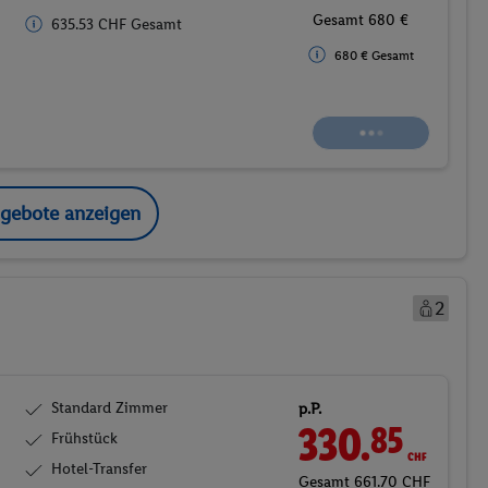
Gesamt 703.75 CHF
753 € Gesamt
753 € Gesamt
Buchen
ngebote anzeigen
2
Standard Zimmer
p.P.
330.
CHF
85
Frühstück
Hotel-Transfer
Gesamt 661.70 CHF