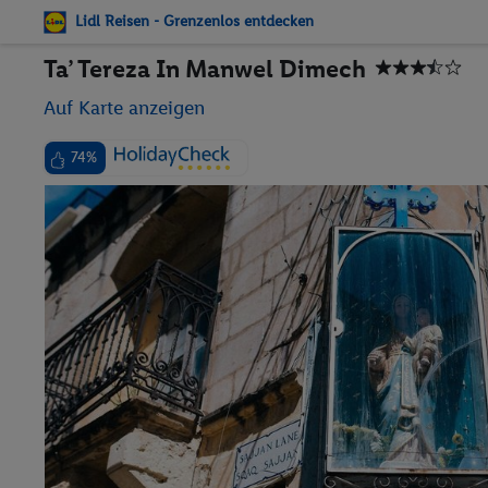
Lidl Reisen - Grenzenlos entdecken
Ta’ Tereza In Manwel Dimech
Auf Karte anzeigen
74%