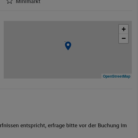
Minimarkt
Hotel-Safe
Minimarkt
+
Restaurant(s)
−
WLAN-Internet
Medizinische Betreuung
Garage
Haustiere
Restaurant
OpenStreetMap
Aufzug
Haustiere erlaubt
Liegestühle
Golf
fnissen entspricht, erfrage bitte vor der Buchung im