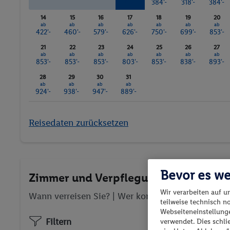
307'-
384'-
318'-
384'-
14
15
16
17
18
19
20
ab
ab
ab
ab
ab
ab
ab
422'-
460'-
579'-
626'-
750'-
699'-
853'-
21
22
23
24
25
26
27
ab
ab
ab
ab
ab
ab
ab
853'-
853'-
853'-
803'-
853'-
838'-
893'-
28
29
30
31
ab
ab
ab
ab
924'-
938'-
947'-
889'-
Reisedaten zurücksetzen
Bevor es we
Zimmer und Verpflegung wählen
Wir verarbeiten auf u
Wann verreisen Sie? |
Wer kommt mit?
| Wo geht 
teilweise technisch n
Webseiteneinstellunge
Filtern
verwendet. Dies schl