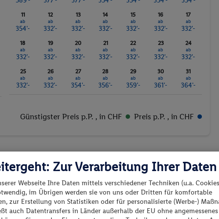
589'-
377'-
377'-
354'-
354'-
354'-
354'-
11
12
13
14
15
16
17
ab
ab
ab
ab
ab
ab
ab
354'-
332'-
332'-
332'-
332'-
332'-
332'-
18
19
20
21
22
23
24
ab
ab
ab
ab
ab
ab
ab
332'-
332'-
332'-
332'-
332'-
332'-
332'-
25
26
27
28
29
30
31
ab
ab
ab
ab
ab
ab
ab
332'-
332'-
354'-
356'-
359'-
361'-
364'-
Günstigster Preis p.P.
, in CHF
Preis p.P.
, in CHF
itergeht: Zur Verarbeitung Ihrer Daten
nserer Webseite Ihre Daten mittels verschiedener Techniken (u.a. Cookies
es los?
otwendig, im Übrigen werden sie von uns oder Dritten für komfortable
n, zur Erstellung von Statistiken oder für personalisierte (Werbe-) Ma
ießt auch Datentransfers in Länder außerhalb der EU ohne angemessenes