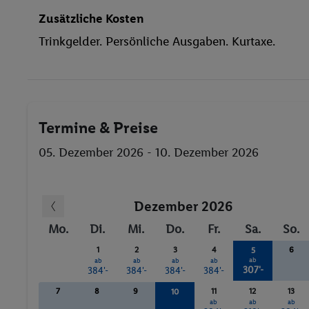
Zusätzliche Kosten
Trinkgelder. Persönliche Ausgaben. Kurtaxe.
Termine & Preise
05. Dezember 2026 - 10. Dezember 2026
Dezember 2026
Mo.
Di.
Mi.
Do.
Fr.
Sa.
So.
1
2
3
4
6
5
ab
ab
ab
ab
ab
307'-
384'-
384'-
384'-
384'-
7
8
9
11
12
13
10
ab
ab
ab
ab