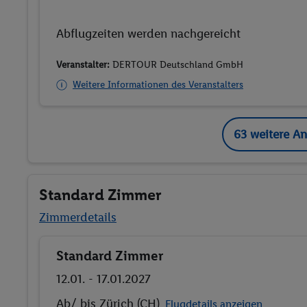
Ab/ bis Basel/Mulhouse
Flugdetails
anzeigen
(CH)
Veranstalter:
DERTOUR Deutschland GmbH
Weitere Informationen des Veranstalters
63 weitere A
Standard Zimmer
Zimmerdetails
Standard Zimmer
Buchen
12.01. - 17.01.2027
Ab/ bis Zürich (CH)
Flugdetails anzeigen