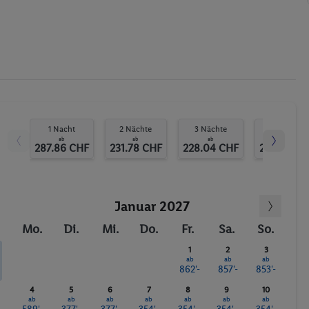
1 Nacht
2 Nächte
3 Nächte
4 Nächte
ab
ab
ab
ab
287.86 CHF
231.78 CHF
228.04 CHF
261.69 CH
Januar 2027
Mo.
Di.
Mi.
Do.
Fr.
Sa.
So.
1
2
3
ab
ab
ab
862'-
857'-
853'-
4
5
6
7
8
9
10
ab
ab
ab
ab
ab
ab
ab