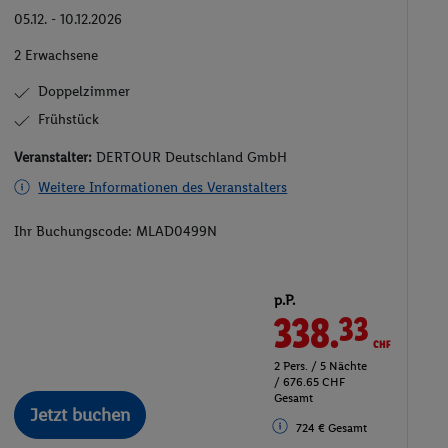
05.12. - 10.12.2026
2 Erwachsene
Doppelzimmer
Frühstück
Veranstalter:
DERTOUR Deutschland GmbH
Weitere Informationen des Veranstalters
Ihr Buchungscode:
MLAD0499N
p.P.
338.
CHF
33
2 Pers. / 5 Nächte
/ 676.65 CHF
Gesamt
Jetzt buchen
724 € Gesamt