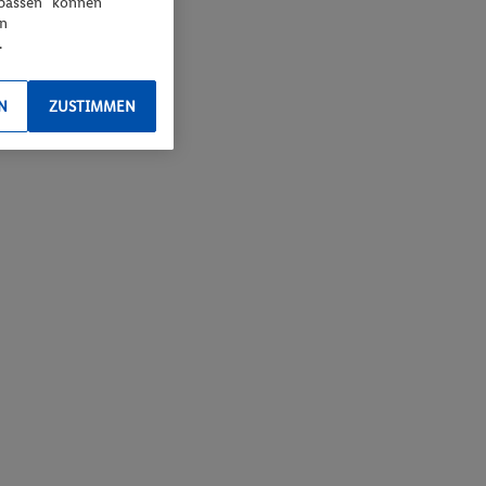
npassen“ können
en
.
N
ZUSTIMMEN