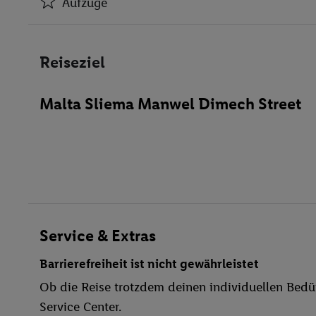
Aufzüge
Klimaanlage
Aufzüge
Reiseziel
Bar(s)
Öffentliches Internet
Malta Sliema Manwel Dimech Street
Zimmerservice
Parkplatz
TV-Raum
behindertengerecht
Bar
WLAN
Außenpool(s)
Service & Extras
Sonnenterrasse
Barrierefreiheit ist nicht gewährleistet
Anzahl der Pools
Ob die Reise trotzdem deinen individuellen Bedür
Service Center.