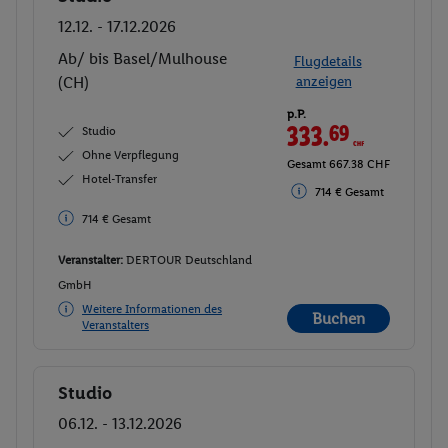
12.12. - 17.12.2026
Ab/ bis Basel/Mulhouse
Flugdetails
(CH)
anzeigen
p.P.
333.
69
CHF
Studio
Ohne Verpflegung
Gesamt 667.38 CHF
Hotel-Transfer
714 € Gesamt
714 € Gesamt
Veranstalter:
DERTOUR Deutschland
GmbH
Weitere Informationen des
Buchen
Veranstalters
Studio
Buchen
06.12. - 13.12.2026