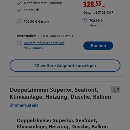
328.
55
CHF
Doppelzimmer Economy
Frühstück
Gesamt 657.08 CHF
702.99 €
702.99 € Gesamt
Gesamt
Veranstalter:
FERIEN Touristik GmbH
Weitere Informationen des
Buchen
Veranstalters
30 weitere Angebote anzeigen
Doppelzimmer Superior, Seafront,
2
Klimaanlage, Heizung, Dusche, Balkon
Zimmerdetails
Doppelzimmer Superior, Seafront,
Buchen
Klimaanlage, Heizung, Dusche, Balkon