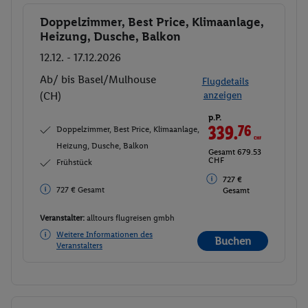
Doppelzimmer, Best Price, Klimaanlage,
Buchen
Heizung, Dusche, Balkon
12.12. - 17.12.2026
Ab/ bis Basel/Mulhouse
Flugdetails
(CH)
anzeigen
p.P.
339.
76
CHF
Doppelzimmer, Best Price, Klimaanlage,
Heizung, Dusche, Balkon
Gesamt 679.53
CHF
Frühstück
727 €
727 € Gesamt
Gesamt
Veranstalter:
alltours flugreisen gmbh
Weitere Informationen des
Buchen
Veranstalters