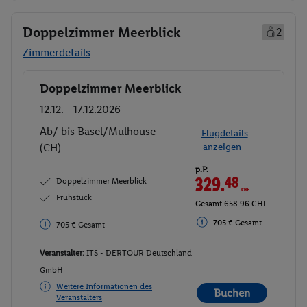
Doppelzimmer Meerblick
2
Zimmerdetails
Doppelzimmer Meerblick
Buchen
12.12. - 17.12.2026
Ab/ bis Basel/Mulhouse
Flugdetails
(CH)
anzeigen
p.P.
329.
48
CHF
Doppelzimmer Meerblick
Frühstück
Gesamt 658.96 CHF
705 € Gesamt
705 € Gesamt
Veranstalter:
ITS - DERTOUR Deutschland
GmbH
Weitere Informationen des
Buchen
Veranstalters