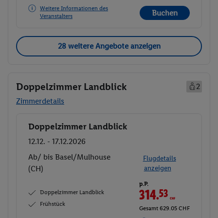
Weitere Informationen des
Buchen
Veranstalters
28 weitere Angebote anzeigen
Doppelzimmer Landblick
2
Zimmerdetails
Doppelzimmer Landblick
Buchen
12.12. - 17.12.2026
Ab/ bis Basel/Mulhouse
Flugdetails
(CH)
anzeigen
p.P.
314.
53
CHF
Doppelzimmer Landblick
Frühstück
Gesamt 629.05 CHF