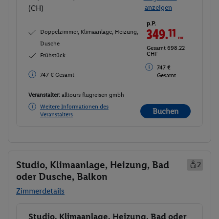
(CH)
anzeigen
p.P.
349.
11
CHF
Doppelzimmer, Klimaanlage, Heizung,
Dusche
Gesamt 698.22
CHF
Frühstück
747 €
747 € Gesamt
Gesamt
Veranstalter:
alltours flugreisen gmbh
Weitere Informationen des
Buchen
Veranstalters
Studio, Klimaanlage, Heizung, Bad
2
oder Dusche, Balkon
Zimmerdetails
Studio, Klimaanlage, Heizung, Bad oder
Buchen