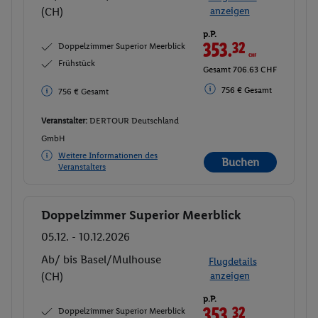
(CH)
anzeigen
p.P.
353.
32
CHF
Doppelzimmer Superior Meerblick
Frühstück
Gesamt 706.63 CHF
756 € Gesamt
756 € Gesamt
Veranstalter:
DERTOUR Deutschland
GmbH
Weitere Informationen des
Buchen
Veranstalters
Doppelzimmer Superior Meerblick
Buchen
05.12. - 10.12.2026
Ab/ bis Basel/Mulhouse
Flugdetails
(CH)
anzeigen
p.P.
353.
32
CHF
Doppelzimmer Superior Meerblick