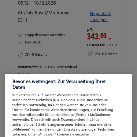
05.12. - 10.12.2026
Ab/ bis Basel/Mulhouse
Flugdetails
(CH)
anzeigen
p.P.
343.
03
CHF
Doppelzimmer Meerblick
Frühstück
Gesamt 686.07 CHF
734 € Gesamt
734 € Gesamt
Veranstalter:
DERTOUR Deutschland
GmbH
Bevor es weitergeht: Zur Verarbeitung Ihrer
Weitere Informationen des
Buchen
Daten
Veranstalters
Wir verarbeiten auf unserer Webseite Ihre Daten mittels
verschiedener Techniken (u.a. Cookies). Diese sind teilweise
technisch notwendig, im Übrigen werden sie von uns oder
7 weitere Angebote anzeigen
Dritten für komfortable Webseiteneinstellungen, zur Erstellung
von Statistiken oder für personalisierte (Werbe-) Maßnahmen
verwendet. Dies schließt auch Datentransfers in Länder
außerhalb der EU ohne angemessenes Schutzniveau ein. Unter
„Ablehnen“ können Sie nur den Einsatz notwendiger Techniken
Doppelzimmer, Best Price,
2
zulassen. Unter „Anpassen“ können sie einzelne