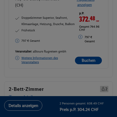
(CH)
anzeigen
p.P.
372.
48
CHF
Doppelzimmer Superior, Seafront,
Klimaanlage, Heizung, Dusche, Balkon
Gesamt 744.96
CHF
Frühstück
797 €
797 € Gesamt
Gesamt
Veranstalter:
alltours flugreisen gmbh
Weitere Informationen des
Buchen
Veranstalters
2-Bett-Zimmer
2
Zimmerdetails
2 Personen gesamt: 608.49 CHF
Details anzeigen
Preis p.P. 304.24 CHF
2-Bett-Zimmer
Buchen