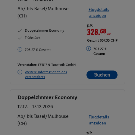
Ab/ bis Basel/Mulhouse
Flugdetails
(CH)
anzeigen
p.P.
328.
68
CHF
Doppelzimmer Economy
Frühstück
Gesamt 657.35 CHF
703.27 €
703.27 € Gesamt
Gesamt
Veranstalter:
FERIEN Touristik GmbH
Weitere Informationen des
Buchen
Veranstalters
Doppelzimmer Economy
Buchen
12.12. - 17.12.2026
Ab/ bis Basel/Mulhouse
Flugdetails
(CH)
anzeigen
p.P.