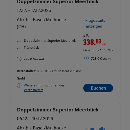
Doppelzimmer Superior Meerblick
Buchen
12.12. - 17.12.2026
Ab/ bis Basel/Mulhouse
Flugdetails
(CH)
anzeigen
p.P.
338.
83
CHF
Doppelzimmer Superior Meerblick
Frühstück
Gesamt 677.66 CHF
725 € Gesamt
725 € Gesamt
Veranstalter:
ITS - DERTOUR Deutschland
GmbH
Weitere Informationen des
Buchen
Veranstalters
Doppelzimmer Superior Meerblick
Buchen
05.12. - 10.12.2026
Ab/ bis Basel/Mulhouse
Flugdetails