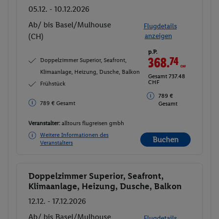
05.12. - 10.12.2026
Ab/ bis Basel/Mulhouse
Flugdetails
(CH)
anzeigen
p.P.
368.
74
CHF
Doppelzimmer Superior, Seafront,
Klimaanlage, Heizung, Dusche, Balkon
Gesamt 737.48
CHF
Frühstück
789 €
789 € Gesamt
Gesamt
Veranstalter:
alltours flugreisen gmbh
Weitere Informationen des
Buchen
Veranstalters
Doppelzimmer Superior, Seafront,
Buchen
Klimaanlage, Heizung, Dusche, Balkon
12.12. - 17.12.2026
Ab/ bis Basel/Mulhouse
Flugdetails