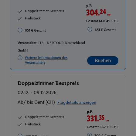
p.P.
304.
24
CHF
Doppelzimmer Bestpreis
Frühstück
Gesamt 608.49 CHF
651 € Gesamt
651 € Gesamt
Veranstalter:
ITS - DERTOUR Deutschland
GmbH
Weitere Informationen des
Buchen
Veranstalters
Doppelzimmer Bestpreis
Buchen
02.12. - 09.12.2026
Ab/ bis Genf (CH)
Flugdetails anzeigen
p.P.
331.
35
CHF
Doppelzimmer Bestpreis
Frühstück
Gesamt 662.70 CHF
709 € Gesamt