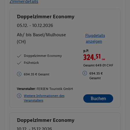
Zimmerdetails
Doppelzimmer Economy
Buchen
05.12. - 10.12.2026
Ab/ bis Basel/Mulhouse
Flugdetails
(CH)
anzeigen
p.P.
324.
51
CHF
Doppelzimmer Economy
Frühstück
Gesamt 649.01 CHF
694.35 €
694.35 € Gesamt
Gesamt
Veranstalter:
FERIEN Touristik GmbH
Weitere Informationen des
Buchen
Veranstalters
Doppelzimmer Economy
Buchen
10.12. - 15.12.2026