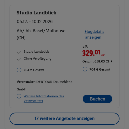
Studio Landblick
Buchen
05.12. - 10.12.2026
Ab/ bis Basel/Mulhouse
Flugdetails
(CH)
anzeigen
p.P.
329.
01
CHF
Studio Landblick
Ohne Verpflegung
Gesamt 658.03 CHF
704 € Gesamt
704 € Gesamt
Veranstalter:
DERTOUR Deutschland
GmbH
Weitere Informationen des
Buchen
Veranstalters
17 weitere Angebote anzeigen