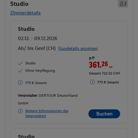
Studio
2
Zimmerdetails
Studio
Buchen
02.12. - 09.12.2026
Ab/ bis Genf (CH)
Flugdetails anzeigen
p.P.
361.
26
CHF
Studio
Ohne Verpflegung
Gesamt 722.52 CHF
773 € Gesamt
773 € Gesamt
Veranstalter:
DERTOUR Deutschland
GmbH
Weitere Informationen des
Buchen
Veranstalters
Studio
Buchen