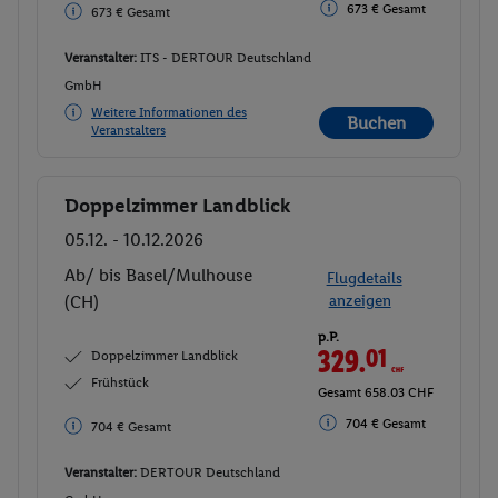
673 € Gesamt
673 € Gesamt
Veranstalter:
ITS - DERTOUR Deutschland
GmbH
Weitere Informationen des
Buchen
Veranstalters
Doppelzimmer Landblick
Buchen
05.12. - 10.12.2026
Ab/ bis Basel/Mulhouse
Flugdetails
(CH)
anzeigen
p.P.
329.
01
CHF
Doppelzimmer Landblick
Frühstück
Gesamt 658.03 CHF
704 € Gesamt
704 € Gesamt
Veranstalter:
DERTOUR Deutschland