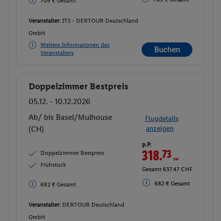
709 € Gesamt
Veranstalter:
ITS - DERTOUR Deutschland
GmbH
Weitere Informationen des
Buchen
Veranstalters
Doppelzimmer Bestpreis
Buchen
05.12. - 10.12.2026
Ab/ bis Basel/Mulhouse
Flugdetails
(CH)
anzeigen
p.P.
318.
73
CHF
Doppelzimmer Bestpreis
Frühstück
Gesamt 637.47 CHF
682 € Gesamt
682 € Gesamt
Veranstalter:
DERTOUR Deutschland
GmbH