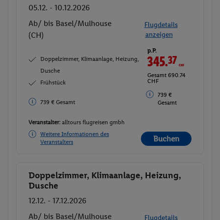
05.12. - 10.12.2026
Ab/ bis Basel/Mulhouse
Flugdetails
(CH)
anzeigen
p.P.
345.
37
CHF
Doppelzimmer, Klimaanlage, Heizung,
Dusche
Gesamt 690.74
CHF
Frühstück
739 €
739 € Gesamt
Gesamt
Veranstalter:
alltours flugreisen gmbh
Weitere Informationen des
Buchen
Veranstalters
Doppelzimmer, Klimaanlage, Heizung,
Buchen
Dusche
12.12. - 17.12.2026
Ab/ bis Basel/Mulhouse
Flugdetails