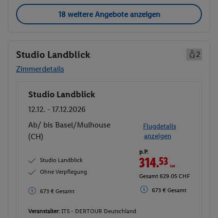
18 weitere Angebote anzeigen
Studio Landblick
2
Zimmerdetails
Studio Landblick
Buchen
12.12. - 17.12.2026
Ab/ bis Basel/Mulhouse
Flugdetails
(CH)
anzeigen
p.P.
314.
53
CHF
Studio Landblick
Ohne Verpflegung
Gesamt 629.05 CHF
673 € Gesamt
673 € Gesamt
Veranstalter:
ITS - DERTOUR Deutschland