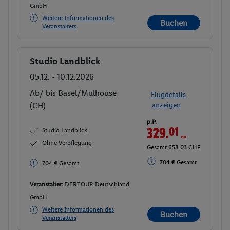
GmbH
Weitere Informationen des
Buchen
Veranstalters
Studio Landblick
Buchen
05.12. - 10.12.2026
Ab/ bis Basel/Mulhouse
Flugdetails
(CH)
anzeigen
p.P.
329.
01
CHF
Studio Landblick
Ohne Verpflegung
Gesamt 658.03 CHF
704 € Gesamt
704 € Gesamt
Veranstalter:
DERTOUR Deutschland
GmbH
Weitere Informationen des
Buchen
Veranstalters