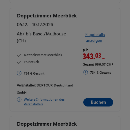
Doppelzimmer Meerblick
Buchen
05.12. - 10.12.2026
Ab/ bis Basel/Mulhouse
Flugdetails
(CH)
anzeigen
p.P.
343.
03
CHF
Doppelzimmer Meerblick
Frühstück
Gesamt 686.07 CHF
734 € Gesamt
734 € Gesamt
Veranstalter:
DERTOUR Deutschland
GmbH
Weitere Informationen des
Buchen
Veranstalters
Doppelzimmer Meerblick
Buchen