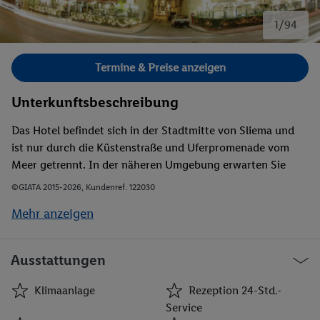
1/94
Bild 1 von 94.
Termine & Preise anzeigen
Unterkunftsbeschreibung
Das Hotel befindet sich in der Stadtmitte von Sliema und
ist nur durch die Küstenstraße und Uferpromenade vom
Meer getrennt. In der näheren Umgebung erwarten Sie
vielfältige Einkaufsmöglichkeiten sowie zahlreiche
©GIATA 2015-2026, Kundenref. 122030
Restaurants, diverse Bars, Cafés und umfangreiche andere
Mehr anzeigen
Unterhaltungsmöglichkeiten. Öffentliche Verkehrmittel
sind in wenigen Minuten erreichbar.
Ausstattungen
Klimaanlage
Rezeption 24-Std.-
Service