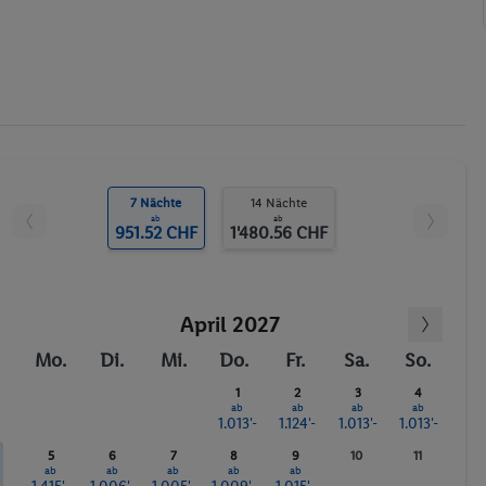
7 Nächte
14 Nächte
ab
ab
951.52 CHF
1'480.56 CHF
April 2027
Mo.
Di.
Mi.
Do.
Fr.
Sa.
So.
1
2
3
4
ab
ab
ab
ab
1.013'-
1.124'-
1.013'-
1.013'-
5
6
7
8
9
10
11
ab
ab
ab
ab
ab