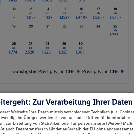
1.415'-
1.006'-
1.005'-
1.009'-
1.015'-
-
-
12
13
14
15
16
17
18
ab
ab
ab
ab
ab
ab
-
1.113'-
1.113'-
1.153'-
1.449'-
1.536'-
1.578'-
19
20
21
22
23
24
25
ab
-
-
-
-
-
-
1.357'-
26
27
28
29
30
ab
ab
ab
ab
ab
1.774'-
2.528'-
1.225'-
1.325'-
1.361'-
Günstigster Preis p.P.
, in CHF
Preis p.P.
, in CHF
itergeht: Zur Verarbeitung Ihrer Daten
nserer Webseite Ihre Daten mittels verschiedener Techniken (u.a. Cookies
es los?
otwendig, im Übrigen werden sie von uns oder Dritten für komfortable
n, zur Erstellung von Statistiken oder für personalisierte (Werbe-) Ma
ießt auch Datentransfers in Länder außerhalb der EU ohne angemessenes