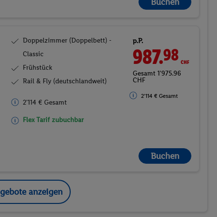
Buchen
Doppelzimmer (Doppelbett) -
p.P.
987.
CHF
98
Classic
Frühstück
Gesamt 1'975.96
CHF
Rail & Fly (deutschlandweit)
2'114 € Gesamt
2'114 € Gesamt
Flex Tarif zubuchbar
Buchen
ngebote anzeigen