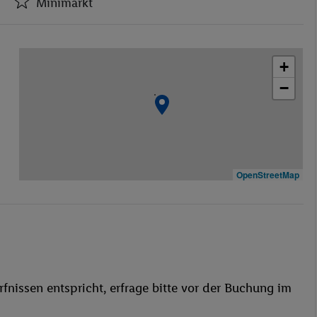
Minimarkt
Hotel-Safe
Minimarkt
+
Öffentliches Internet
−
Zimmerservice
Parkplatz
Haustiere
Bar
Haustiere erlaubt
OpenStreetMap
Massage
Fahrrad/Mountainbike
Fitnessstudio
fnissen entspricht, erfrage bitte vor der Buchung im