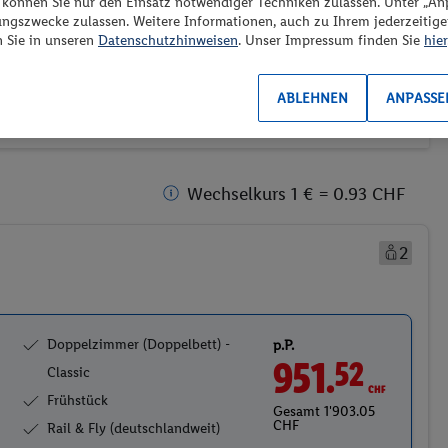
“ können Sie nur den Einsatz notwendiger Techniken zulassen. Unter „A
ransport
Weitere Filter
ungszwecke zulassen. Weitere Informationen, auch zu Ihrem jederzeitig
Preis aufsteigend
n Sie in unseren
Datenschutzhinweisen
. Unser Impressum finden Sie
hier
2)
(0/1)
ABLEHNEN
ANPASSE
Wechselkurs 1 € = 0.93 CHF
2
Doppelzimmer (Doppelbett) -
p.P.
951.
CHF
52
Classic
Frühstück
Gesamt 1'903.05
CHF
Rail & Fly (deutschlandweit)