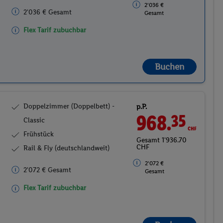
2'036 €
2'036 € Gesamt
Gesamt
Flex Tarif zubuchbar
Buchen
Doppelzimmer (Doppelbett) -
p.P.
968.
CHF
35
Classic
Frühstück
Gesamt 1'936.70
CHF
Rail & Fly (deutschlandweit)
2'072 €
2'072 € Gesamt
Gesamt
Flex Tarif zubuchbar