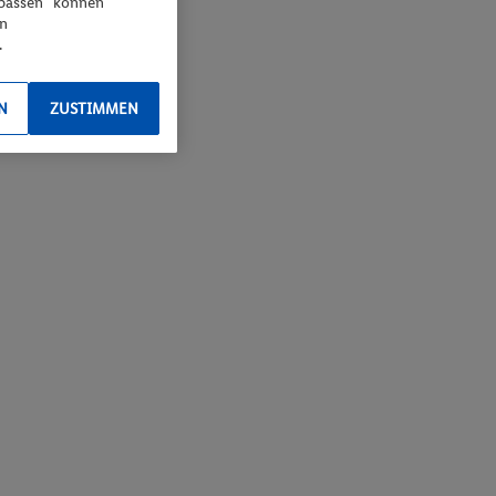
npassen“ können
en
.
N
ZUSTIMMEN