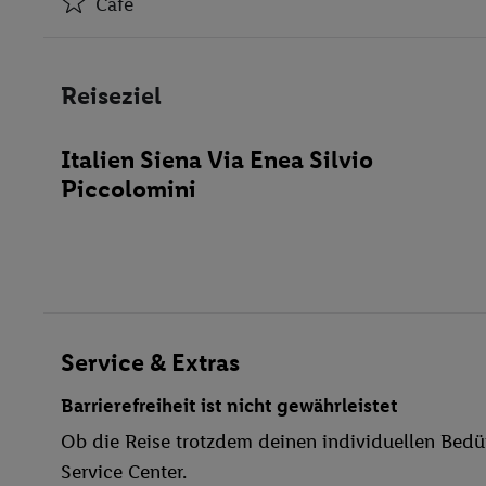
Café
Klimaanlage
Café
Reiseziel
Bar(s)
WLAN-Internet
Italien Siena Via Enea Silvio
Fahrradverleih
Piccolomini
Garage
behindertengerecht
WLAN
Sonnenterrasse
Fitness-Studio
Animation für Kinder
Service & Extras
Massagen
Barrierefreiheit ist nicht gewährleistet
Ob die Reise trotzdem deinen individuellen Bedür
Service Center.