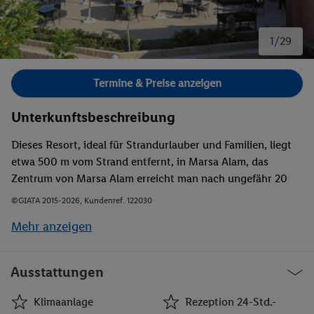
1/29
Bild 1 von 29.
Termine & Preise anzeigen
Unterkunftsbeschreibung
Dieses Resort, ideal für Strandurlauber und Familien, liegt
etwa 500 m vom Strand entfernt, in Marsa Alam, das
Zentrum von Marsa Alam erreicht man nach ungefähr 20
km. Der nächste Flughafen ist Marsa Alam (RMF) und
©GIATA 2015-2026, Kundenref. 122030
befindet sich ungefähr 25 km entfernt.
Mehr anzeigen
Ausstattungen
Klimaanlage
Rezeption 24-Std.-