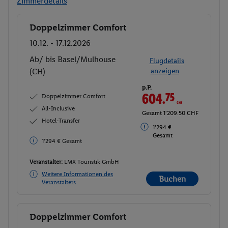
Zimmerdetails
Doppelzimmer Comfort
Buchen
10.12. - 17.12.2026
Ab/ bis Basel/Mulhouse
Flugdetails
(CH)
anzeigen
p.P.
604.
75
CHF
Doppelzimmer Comfort
All-Inclusive
Gesamt 1'209.50 CHF
Hotel-Transfer
1'294 €
Gesamt
1'294 € Gesamt
Veranstalter:
LMX Touristik GmbH
Weitere Informationen des
Buchen
Veranstalters
Doppelzimmer Comfort
Buchen