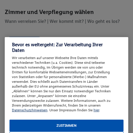
Zimmer und Verpflegung wählen
Wann verreisen Sie? |
Wer kommt mit?
| Wo geht es los?
Filtern (0)
Preis aufsteigend
Bevor es weitergeht: Zur Verarbeitung Ihrer
Daten
Wir verarbeiten auf unserer Webseite Ihre Daten mittels
Wechselkurs 1 € = 0.93 CHF
verschiedener Techniken (u.a. Cookies). Diese sind teilweise
technisch notwendig, im Übrigen werden sie von uns oder
Dritten für komfortable Webseiteneinstellungen, zur Erstellung
von Statistiken oder für personalisierte (Werbe-) Maßnahmen
Doppelzimmer, Komfort, seitl.
2
verwendet. Dies schließt auch Datentransfers in Länder
Meerblick o. Poolblick, Klimaanlage,
außerhalb der EU ohne angemessenes Schutzniveau ein. Unter
„Ablehnen“ können Sie nur den Einsatz notwendiger Techniken
Bad, Balkon o. Ter
zulassen. Unter „Anpassen“ können sie einzelne
Verwendungszwecke zulassen. Weitere Informationen, auch zu
Zimmerdetails
Ihrem jederzeitigen Widerrufsrecht, finden Sie in unseren
Datenschutzhinweisen
. Unser Impressum finden Sie
hier
.
Doppelzimmer, Komfort, seitl. Meerblick
Buchen
o. Poolblick, Klimaanlage, Bad, Balkon o.
ZUSTIMMEN
Ter