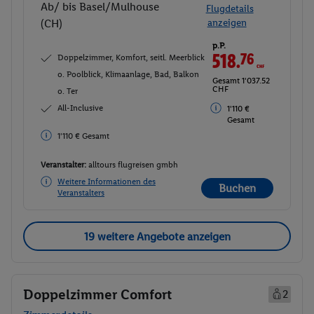
Ab/ bis Basel/Mulhouse
Flugdetails
(CH)
anzeigen
p.P.
518.
76
CHF
Doppelzimmer, Komfort, seitl. Meerblick
o. Poolblick, Klimaanlage, Bad, Balkon
Gesamt 1'037.52
CHF
o. Ter
All-Inclusive
1'110 €
Gesamt
1'110 € Gesamt
Veranstalter:
alltours flugreisen gmbh
Weitere Informationen des
Buchen
Veranstalters
19 weitere Angebote anzeigen
Doppelzimmer Comfort
2