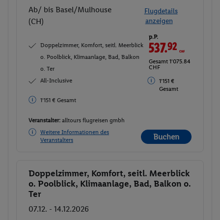
Ab/ bis Basel/Mulhouse
Flugdetails
(CH)
anzeigen
p.P.
537.
92
CHF
Doppelzimmer, Komfort, seitl. Meerblick
o. Poolblick, Klimaanlage, Bad, Balkon
Gesamt 1'075.84
CHF
o. Ter
All-Inclusive
1'151 €
Gesamt
1'151 € Gesamt
Veranstalter:
alltours flugreisen gmbh
Weitere Informationen des
Buchen
Veranstalters
Doppelzimmer, Komfort, seitl. Meerblick
Buchen
o. Poolblick, Klimaanlage, Bad, Balkon o.
Ter
07.12. - 14.12.2026