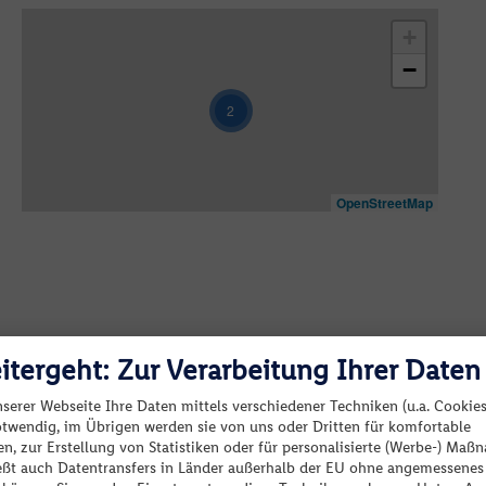
+
−
2
OpenStreetMap
s beeindruckend ist der Manavgat-Wasserfall, der
ler Welt anzieht. Wer Abwechslung sucht, kann bei
en oder die antiken Ruinen von Side erkunden. Die
en, gemütlichen Cafés und regionalen Spezialitäten.
itergeht: Zur Verarbeitung Ihrer Daten
hlights und türkische Gastfreundschaft zu einem
nserer Webseite Ihre Daten mittels verschiedener Techniken (u.a. Cookies
otwendig, im Übrigen werden sie von uns oder Dritten für komfortable
Keine passenden Angebote verfügbar.
n, zur Erstellung von Statistiken oder für personalisierte (Werbe-) Ma
 dem Manavgat-Fluss – bei entspannter Fahrt durch
ießt auch Datentransfers in Länder außerhalb der EU ohne angemessenes