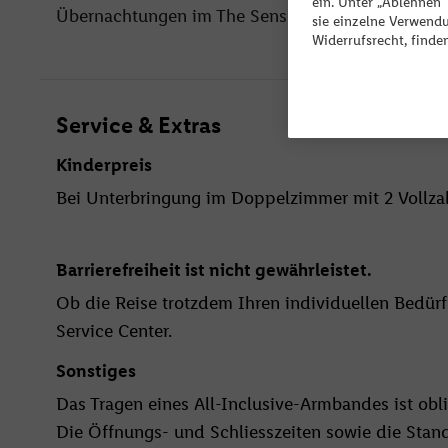
üppiges Grün können Sie in ruhigen Buchten
L
ein. Unter „Ablehnen
Übernachtungen im The Sense Deluxe Hotel
sie einzelne Verwend
regionalen Leckereien verwöhnt werden.
v
Widerrufsrecht, finde
Service & Extras
Kinderpreis
Bei Unterbringung im Doppelzimmer mit 2 Vollzahl
Barrierefreiheit ist nicht gewährleistet.
Ob die Reise trotzdem Ihren individuellen Bedürfn
Service Center.
Sonstiges
Das Tragen eines All-Inclusive-Armbandes ist obli
Die Öffnungs- und Schliesszeiten sowie die Stan