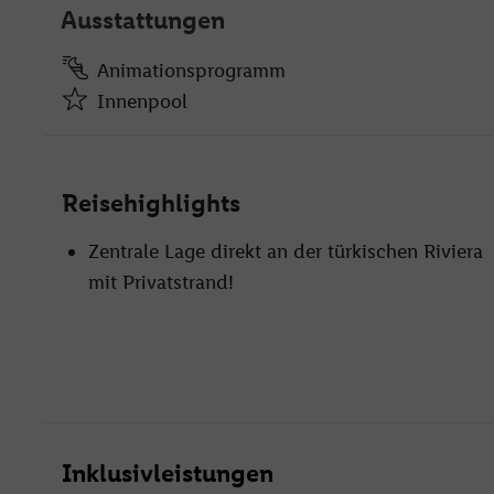
Ausstattungen
Animationsprogramm
Innenpool
Animationsprogramm
Innenpool
Reisehighlights
Sonnenliegen und Sonnenschirme am Stran
À-la-carte Restautant
Zentrale Lage direkt an der türkischen Riviera
Klimaanlage
mit Privatstrand!
Beachbar
Rezeption
Spa- und Wellnessbereich
Inklusivleistungen