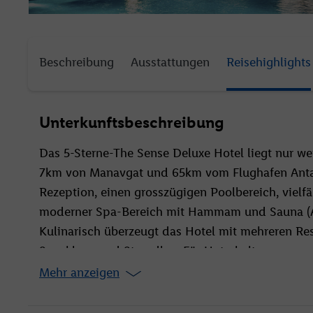
Beschreibung
Ausstattungen
Reisehighlights
Unterkunftsbeschreibung
Das 5-Sterne-The Sense Deluxe Hotel liegt nur wen
7km von Manavgat und 65km vom Flughafen Antaly
Rezeption, einen grosszügigen Poolbereich, vielf
moderner Spa-Bereich mit Hammam und Sauna (A
Kulinarisch überzeugt das Hotel mit mehreren Res
Snackbars und Strandbar. Für Unterhaltung sorgen
saisonal) und ein abwechslungsreiches Animatio
Mehr anzeigen