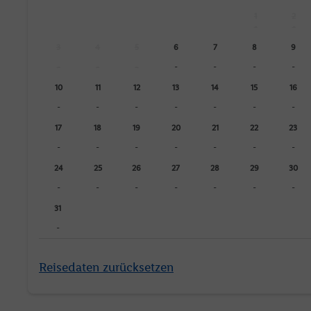
1
2
-
-
3
4
5
6
7
8
9
-
-
-
-
-
-
-
10
11
12
13
14
15
16
-
-
-
-
-
-
-
17
18
19
20
21
22
23
-
-
-
-
-
-
-
24
25
26
27
28
29
30
-
-
-
-
-
-
-
31
-
Reisedaten zurücksetzen