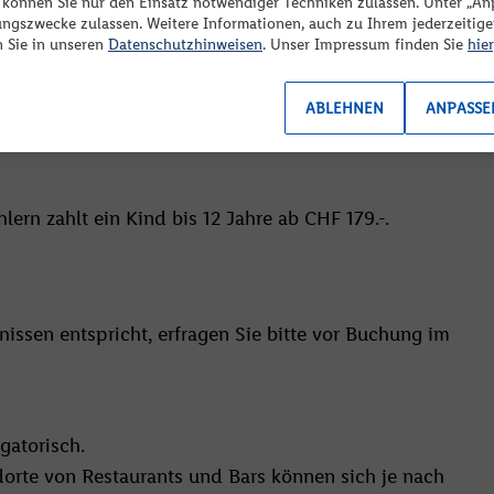
 baden und dabei von traditionellen Picknicks mit
eider sind zu Ihrer Suche keine passenden Angebote
“ können Sie nur den Einsatz notwendiger Techniken zulassen. Unter „A
ungszwecke zulassen. Weitere Informationen, auch zu Ihrem jederzeitig
erfügbar. Bitte ändern Sie Ihre Reisekriterien oder Filter.
n Sie in unseren
Datenschutzhinweisen
. Unser Impressum finden Sie
hier
ABLEHNEN
ANPASSE
ern zahlt ein Kind bis 12 Jahre ab CHF 179.-.
issen entspricht, erfragen Sie bitte vor Buchung im
gatorisch.
dorte von Restaurants und Bars können sich je nach