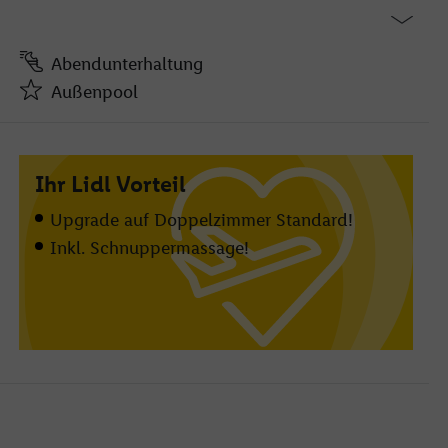
Abendunterhaltung
Außenpool
Abendunterhaltung
Außenpool
Ihr Lidl Vorteil
d
Sonnenliegen und Sonnenschirme am Pool
Buffetrestaurant
Upgrade auf Doppelzimmer Standard!
Bar
Inkl. Schnuppermassage!
Privatstrand
Lobby
WLAN