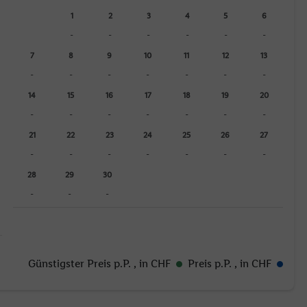
1
2
3
4
5
6
-
-
-
-
-
-
7
8
9
10
11
12
13
-
-
-
-
-
-
-
14
15
16
17
18
19
20
-
-
-
-
-
-
-
21
22
23
24
25
26
27
-
-
-
-
-
-
-
28
29
30
-
-
-
Günstigster Preis p.P.
, in CHF
Preis p.P.
, in CHF