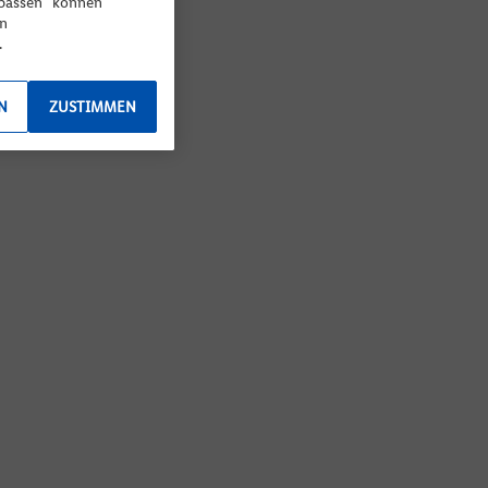
npassen“ können
en
.
N
ZUSTIMMEN