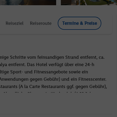
Reiseziel
Reiseroute
Termine & Preise
ige Schritte vom feinsandigen Strand entfernt, ca.
a entfernt. Das Hotel verfügt über eine 24-h
ältige Sport- und Fitnessangebote sowie ein
nwendungen gegen Gebühr) und ein Fitnesscenter.
taurants (A la Carte Restaurants ggf. gegen Gebühr),
 Abendliche Shows, ein Kinderclub (4-12 Jahre,
nsprogramm. WLAN inklusive.