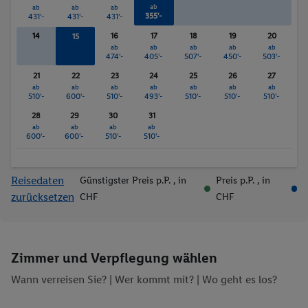
ab
Fitness-Studio
Reiten
ab
ab
ab
355'-
431'-
431'-
431'-
Fahrrad/Mountainbike
Bowlingbahn
14
16
17
18
19
20
15
Anzahl der Pools
Fitnessstudio
ab
ab
ab
ab
ab
ab
471'-
474'-
405'-
507'-
450'-
503'-
Wassersport
Sauna
Whirlpool
Massagen
21
22
23
24
25
26
27
ab
ab
ab
ab
ab
ab
ab
510'-
600'-
510'-
493'-
510'-
510'-
510'-
28
29
30
31
ab
ab
ab
ab
600'-
600'-
510'-
510'-
Reisedaten
Günstigster Preis p.P.
, in
Preis p.P.
, in
zurücksetzen
CHF
CHF
Zimmer und Verpflegung wählen
Wann verreisen Sie? |
Wer kommt mit?
| Wo geht es los?