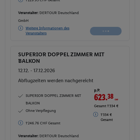
Veranstalter:
DERTOUR Deutschland
GmbH
Weitere Informationen des
Veranstalters
SUPERIOR DOPPEL ZIMMER MIT
Buchen
BALKON
12.12. - 17.12.2026
Abflugzeiten werden nachgereicht
p.P.
623.
38
CHF
SUPERIOR DOPPEL ZIMMER MIT
BALKON
Gesamt 1'334 €
Ohne Verpflegung
1'334 €
Gesamt
1'246.76 CHF Gesamt
Veranstalter:
DERTOUR Deutschland