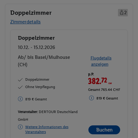
Doppelzimmer
2
Zimmerdetails
Doppelzimmer
Buchen
10.12. - 15.12.2026
Ab/ bis Basel/Mulhouse
Flugdetails
(CH)
anzeigen
p.P.
382.
72
CHF
Doppelzimmer
Ohne Verpflegung
Gesamt 765.44 CHF
819 € Gesamt
819 € Gesamt
Veranstalter:
DERTOUR Deutschland
GmbH
Weitere Informationen des
Buchen
Veranstalters