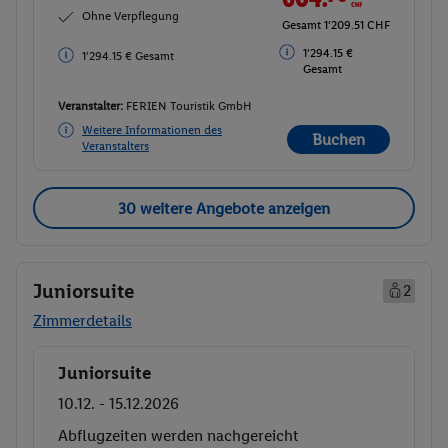
Ohne Verpflegung
Gesamt 1'209.51 CHF
1'294.15 €
1'294.15 € Gesamt
Gesamt
Veranstalter:
FERIEN Touristik GmbH
Weitere Informationen des
Buchen
Veranstalters
30 weitere Angebote anzeigen
Juniorsuite
2
Zimmerdetails
Juniorsuite
Buchen
10.12. - 15.12.2026
Abflugzeiten werden nachgereicht