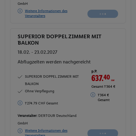
GmbH
Weitere Informationen des
Veranstalters
SUPERIOR DOPPEL ZIMMER MIT
Buchen
BALKON
18.02. - 23.02.2027
Abflugzeiten werden nachgereicht
p.P.
637.
40
CHF
SUPERIOR DOPPEL ZIMMER MIT
BALKON
Gesamt 1'364 €
Ohne Verpflegung
1'364 €
Gesamt
1'274.79 CHF Gesamt
Veranstalter:
DERTOUR Deutschland
GmbH
Weitere Informationen des
Veranstalters