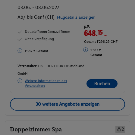
03.06. - 08.06.2027
Ab/ bis Genf (CH)
Flugdetails anzeigen
p.P.
648.
15
CHF
Double Room Jacuzzi Room
Ohne Verpflegung
Gesamt 1'296.29 CHF
1'387 €
1'387 € Gesamt
Gesamt
Veranstalter:
ITS - DERTOUR Deutschland
GmbH
Weitere Informationen des
Buchen
Veranstalters
30 weitere Angebote anzeigen
Doppelzimmer Spa
2