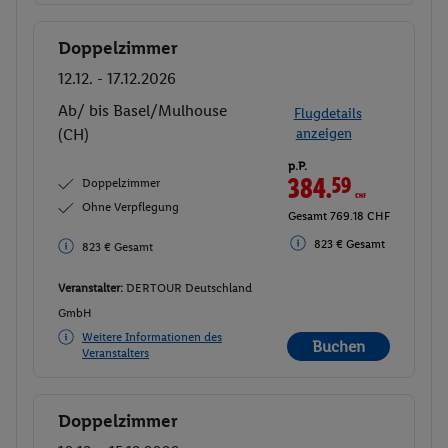
Doppelzimmer
Buchen
12.12. - 17.12.2026
Ab/ bis Basel/Mulhouse
Flugdetails
(CH)
anzeigen
p.P.
384.
59
CHF
Doppelzimmer
Ohne Verpflegung
Gesamt 769.18 CHF
823 € Gesamt
823 € Gesamt
Veranstalter:
DERTOUR Deutschland
GmbH
Weitere Informationen des
Buchen
Veranstalters
Doppelzimmer
Buchen