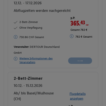
12.12. - 17.12.2026
Abflugzeiten werden nachgereicht
p.P.
365.
43
CHF
2-Bett-Zimmer
Ohne Verpflegung
Gesamt 782 €
782 € Gesamt
730.86 CHF Gesamt
Veranstalter:
DERTOUR Deutschland
GmbH
Weitere Informationen des
Veranstalters
2-Bett-Zimmer
Buchen
10.12. - 15.12.2026
Ab/ bis Basel/Mulhouse
Flugdetails
(CH)
anzeigen