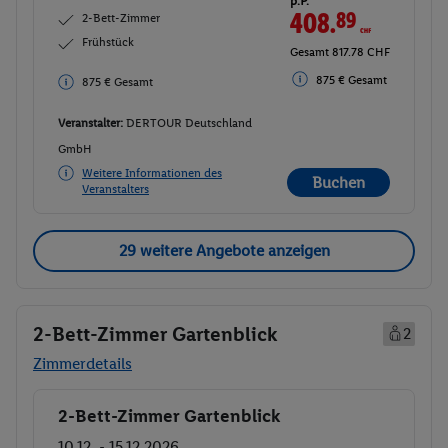
p.P.
408.
89
CHF
2-Bett-Zimmer
Frühstück
Gesamt 817.78 CHF
875 € Gesamt
875 € Gesamt
Veranstalter:
DERTOUR Deutschland
GmbH
Weitere Informationen des
Buchen
Veranstalters
29 weitere Angebote anzeigen
2-Bett-Zimmer Gartenblick
2
Zimmerdetails
2-Bett-Zimmer Gartenblick
Buchen
10.12. - 15.12.2026