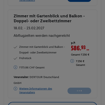
Zimmer mit Gartenblick und Balkon -
Buchen
Doppel- oder Zweibettzimmer
18.02. - 23.02.2027
Abflugzeiten werden nachgereicht
p.P.
586.
93
CHF
Zimmer mit Gartenblick und Balkon -
Doppel- oder Zweibettzimmer
Gesamt 1'256 €
Frühstück
1'256 €
Gesamt
1'173.86 CHF Gesamt
Veranstalter:
DERTOUR Deutschland
GmbH
Weitere Informationen des
Veranstalters