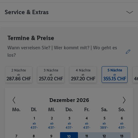
Café
Minimarkt
Geschäfte
Friseur
Malta Insel Gozo Republic Street
Service & Extras
Bar(s)
Spielzimmer
Restaurant(s)
Öffentliches Internet
WLAN-Internet
Zimmerservice
Ob die Reise trotzdem deinen individuellen Bedürfnissen
Termine & Preise
Wäscheservice
Medizinische
entspricht, erfrage bitte vor der Buchung im Service Center.
Betreuung
Wann verreisen Sie? |
Wer kommt mit?
| Wo geht es
Fahrradkeller
Fahrradverleih
los?
Parkplatz
Garage
Trinkgelder. Persönliche Ausgaben. Kurtaxe.
Spielplatz
TV-Raum
2 Nächte
3 Nächte
4 Nächte
5 Nächte
Waschgelegenheit
behindertengerecht
ab
ab
ab
ab
287.86 CHF
257.02 CHF
297.20 CHF
355.15 CHF
4
Restaurant
Bar
Aufzug
WLAN
Außenpool(s)
Whirlpool
Dezember 2026
Sauna
Sonnenterrasse
Mo.
Di.
Mi.
Do.
Fr.
Sa.
So.
Dampfbad
Massage
1
2
3
4
5
6
Bananenboot
Wasserski
ab
ab
ab
ab
ab
ab
Tauchen
Windsurfen
431'-
431'-
431'-
431'-
389'-
431'-
Kanu
Aerobic
7
8
9
11
12
13
10