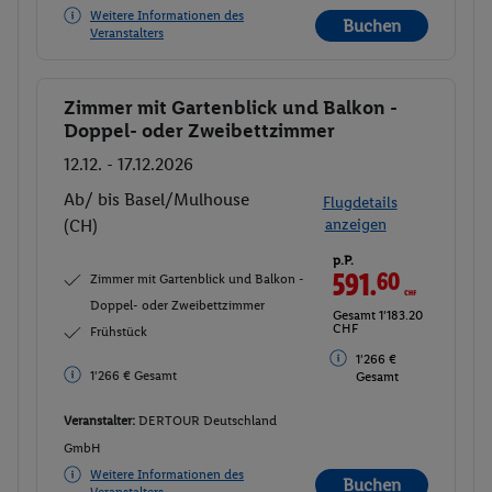
Weitere Informationen des
Buchen
Veranstalters
Zimmer mit Gartenblick und Balkon -
Buchen
Doppel- oder Zweibettzimmer
12.12. - 17.12.2026
Ab/ bis Basel/Mulhouse
Flugdetails
(CH)
anzeigen
p.P.
591.
60
CHF
Zimmer mit Gartenblick und Balkon -
Doppel- oder Zweibettzimmer
Gesamt 1'183.20
CHF
Frühstück
1'266 €
1'266 € Gesamt
Gesamt
Veranstalter:
DERTOUR Deutschland
GmbH
Weitere Informationen des
Buchen
Veranstalters