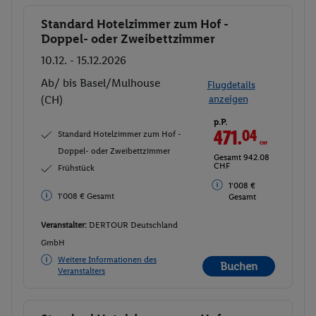
Standard Hotelzimmer zum Hof -
Buchen
Doppel- oder Zweibettzimmer
10.12. - 15.12.2026
Ab/ bis Basel/Mulhouse
Flugdetails
(CH)
anzeigen
p.P.
471.
04
CHF
Standard Hotelzimmer zum Hof -
Doppel- oder Zweibettzimmer
Gesamt 942.08
CHF
Frühstück
1'008 €
1'008 € Gesamt
Gesamt
Veranstalter:
DERTOUR Deutschland
GmbH
Weitere Informationen des
Buchen
Veranstalters