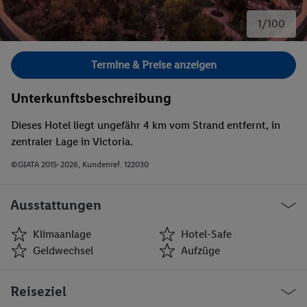
1/100
Bild 1 von 100.
Termine & Preise anzeigen
Unterkunftsbeschreibung
Dieses Hotel liegt ungefähr 4 km vom Strand entfernt, in
zentraler Lage in Victoria.
©GIATA 2015-2026, Kundenref. 122030
Ausstattungen
Klimaanlage
Hotel-Safe
Geldwechsel
Aufzüge
Klimaanlage
Hotel-Safe
Reiseziel
Geldwechsel
Aufzüge