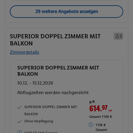
29 weitere Angebote anzeigen
SUPERIOR DOPPEL ZIMMER MIT
2
BALKON
Zimmerdetails
SUPERIOR DOPPEL ZIMMER MIT
Buchen
BALKON
10.12. - 15.12.2026
Abflugzeiten werden nachgereicht
p.P.
614.
97
CHF
SUPERIOR DOPPEL ZIMMER MIT
BALKON
Gesamt 1'316 €
Ohne Verpflegung
1'316 €
Gesamt
1'229.93 CHF Gesamt