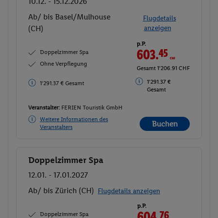
10.12. - 15.12.2026
Ab/ bis Basel/Mulhouse
Flugdetails
(CH)
anzeigen
p.P.
603.
45
CHF
Doppelzimmer Spa
Ohne Verpflegung
Gesamt 1'206.91 CHF
1'291.37 €
1'291.37 € Gesamt
Gesamt
Veranstalter:
FERIEN Touristik GmbH
Weitere Informationen des
Buchen
Veranstalters
Doppelzimmer Spa
Buchen
12.01. - 17.01.2027
Ab/ bis Zürich (CH)
Flugdetails anzeigen
p.P.
604.
76
CHF
Doppelzimmer Spa