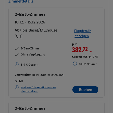
Zimmerdetails
2-Bett-Zimmer
Buchen
10.12. - 15.12.2026
Ab/ bis Basel/Mulhouse
Flugdetails
(CH)
anzeigen
p.P.
382.
72
CHF
2-Bett-Zimmer
Ohne Verpflegung
Gesamt 765.44 CHF
819 € Gesamt
819 € Gesamt
Veranstalter:
DERTOUR Deutschland
GmbH
Weitere Informationen des
Buchen
Veranstalters
2-Bett-Zimmer
Buchen