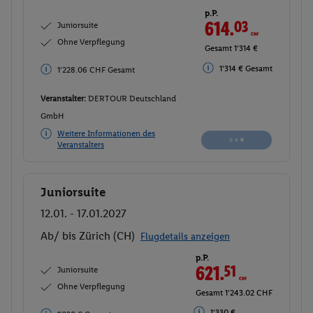
p.P.
614.
03
CHF
Juniorsuite
Ohne Verpflegung
Gesamt 1'314 €
1'314 € Gesamt
1'228.06 CHF Gesamt
Veranstalter:
DERTOUR Deutschland
GmbH
Weitere Informationen des
Veranstalters
Juniorsuite
Buchen
12.01. - 17.01.2027
Ab/ bis Zürich (CH)
Flugdetails anzeigen
p.P.
621.
51
CHF
Juniorsuite
Ohne Verpflegung
Gesamt 1'243.02 CHF
1'330 €