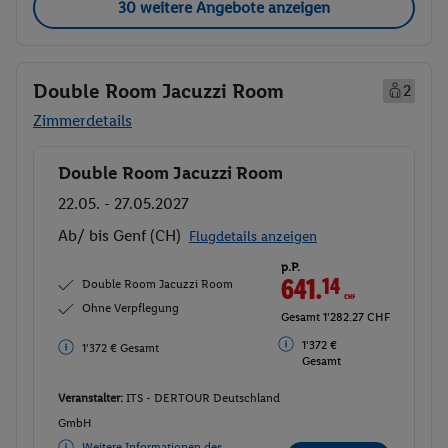
30 weitere Angebote anzeigen
Double Room Jacuzzi Room
2
Zimmerdetails
Double Room Jacuzzi Room
Buchen
22.05. - 27.05.2027
Ab/ bis Genf (CH)
Flugdetails anzeigen
p.P.
641.
14
CHF
Double Room Jacuzzi Room
Ohne Verpflegung
Gesamt 1'282.27 CHF
1'372 €
1'372 € Gesamt
Gesamt
Veranstalter:
ITS - DERTOUR Deutschland
GmbH
Weitere Informationen des