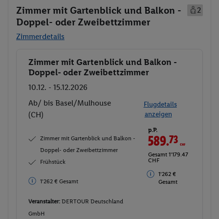
Zimmer mit Gartenblick und Balkon -
2
Doppel- oder Zweibettzimmer
Zimmerdetails
Zimmer mit Gartenblick und Balkon -
Buchen
Doppel- oder Zweibettzimmer
10.12. - 15.12.2026
Ab/ bis Basel/Mulhouse
Flugdetails
(CH)
anzeigen
p.P.
589.
73
CHF
Zimmer mit Gartenblick und Balkon -
Doppel- oder Zweibettzimmer
Gesamt 1'179.47
CHF
Frühstück
1'262 €
1'262 € Gesamt
Gesamt
Veranstalter:
DERTOUR Deutschland
GmbH