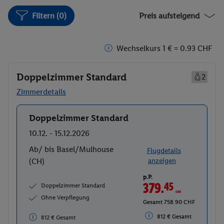
Filtern (0)
Preis aufsteigend
Wechselkurs 1 € = 0.93 CHF
Doppelzimmer Standard
2
Zimmerdetails
Doppelzimmer Standard
Buchen
10.12. - 15.12.2026
Ab/ bis Basel/Mulhouse
Flugdetails
(CH)
anzeigen
p.P.
379.
45
CHF
Doppelzimmer Standard
Ohne Verpflegung
Gesamt 758.90 CHF
812 € Gesamt
812 € Gesamt