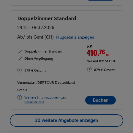
Doppelzimmer Standard
Buchen
29.11. - 06.12.2026
Ab/ bis Genf (CH)
Flugdetails anzeigen
p.P.
410.
76
CHF
Doppelzimmer Standard
Ohne Verpflegung
Gesamt 821.51 CHF
879 € Gesamt
879 € Gesamt
Veranstalter:
DERTOUR Deutschland
GmbH
Weitere Informationen des
Buchen
Veranstalters
30 weitere Angebote anzeigen