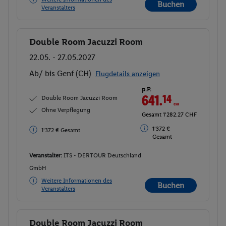
Buchen
Veranstalters
Double Room Jacuzzi Room
Buchen
22.05. - 27.05.2027
Ab/ bis Genf (CH)
Flugdetails anzeigen
p.P.
641.
14
CHF
Double Room Jacuzzi Room
Ohne Verpflegung
Gesamt 1'282.27 CHF
1'372 €
1'372 € Gesamt
Gesamt
Veranstalter:
ITS - DERTOUR Deutschland
GmbH
Weitere Informationen des
Buchen
Veranstalters
Double Room Jacuzzi Room
Buchen