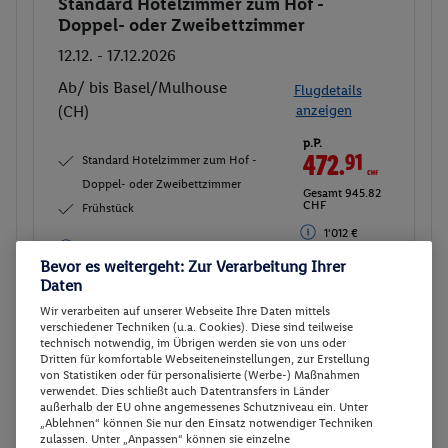
Standard Hotelzimmer zum Hof -
Buchen
Doppel- oder Zweibettzimmer
12.12. - 17.12.2026
Ab/ bis Basel/Mulhouse
Flugdetails
(CH)
anzeigen
p.P.
472.
91
CHF
Standard Hotelzimmer zum Hof -
Doppel- oder Zweibettzimmer
Gesamt 945.82
CHF
Frühstück
1'012 €
1'012 € Gesamt
Gesamt
Bevor es weitergeht: Zur Verarbeitung Ihrer
Daten
Veranstalter:
DERTOUR Deutschland
Wir verarbeiten auf unserer Webseite Ihre Daten mittels
GmbH
verschiedener Techniken (u.a. Cookies). Diese sind teilweise
Weitere Informationen des
technisch notwendig, im Übrigen werden sie von uns oder
Buchen
Veranstalters
Dritten für komfortable Webseiteneinstellungen, zur Erstellung
von Statistiken oder für personalisierte (Werbe-) Maßnahmen
verwendet. Dies schließt auch Datentransfers in Länder
außerhalb der EU ohne angemessenes Schutzniveau ein. Unter
Standard Hotelzimmer zum Hof -
Buchen
„Ablehnen“ können Sie nur den Einsatz notwendiger Techniken
zulassen. Unter „Anpassen“ können sie einzelne
Doppel- oder Zweibettzimmer