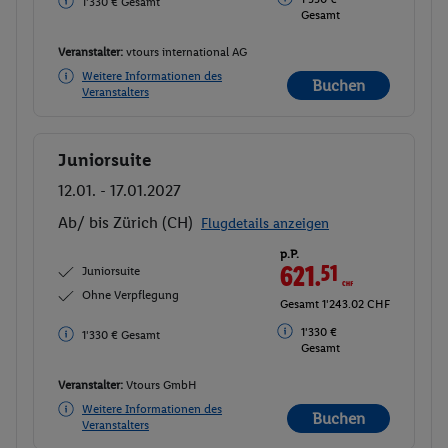
1'330 € Gesamt
Gesamt
Veranstalter:
vtours international AG
Weitere Informationen des
Buchen
Veranstalters
Juniorsuite
Buchen
12.01. - 17.01.2027
Ab/ bis Zürich (CH)
Flugdetails anzeigen
p.P.
621.
51
CHF
Juniorsuite
Ohne Verpflegung
Gesamt 1'243.02 CHF
1'330 €
1'330 € Gesamt
Gesamt
Veranstalter:
Vtours GmbH
Weitere Informationen des
Buchen
Veranstalters