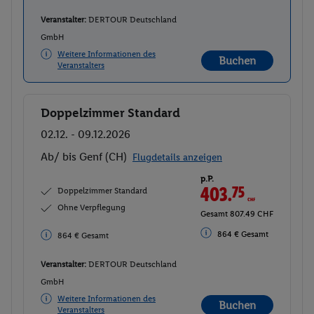
Veranstalter:
DERTOUR Deutschland
GmbH
Weitere Informationen des
Buchen
Veranstalters
Doppelzimmer Standard
Buchen
02.12. - 09.12.2026
Ab/ bis Genf (CH)
Flugdetails anzeigen
p.P.
403.
75
CHF
Doppelzimmer Standard
Ohne Verpflegung
Gesamt 807.49 CHF
864 € Gesamt
864 € Gesamt
Veranstalter:
DERTOUR Deutschland
GmbH
Weitere Informationen des
Buchen
Veranstalters