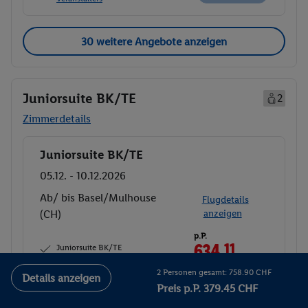
30 weitere Angebote anzeigen
Juniorsuite BK/TE
2
Zimmerdetails
Juniorsuite BK/TE
Buchen
05.12. - 10.12.2026
Ab/ bis Basel/Mulhouse
Flugdetails
(CH)
anzeigen
p.P.
634.
11
CHF
Juniorsuite BK/TE
Ohne Verpflegung
Gesamt 1'268.21 CHF
2 Personen gesamt: 758.90 CHF
Details anzeigen
Preis p.P. 379.45 CHF
1'356.95 €
1'356.95 € Gesamt
Gesamt