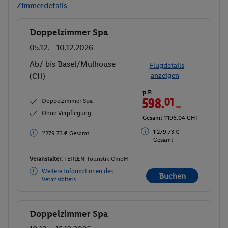
Zimmerdetails
Doppelzimmer Spa
Buchen
05.12. - 10.12.2026
Ab/ bis Basel/Mulhouse
Flugdetails
(CH)
anzeigen
p.P.
598.
01
CHF
Doppelzimmer Spa
Ohne Verpflegung
Gesamt 1'196.04 CHF
1'279.73 €
1'279.73 € Gesamt
Gesamt
Veranstalter:
FERIEN Touristik GmbH
Weitere Informationen des
Buchen
Veranstalters
Doppelzimmer Spa
Buchen