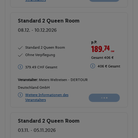
Standard 2 Queen Room
Buchen
08.12. - 10.12.2026
p.P.
189.
74
CHF
Standard 2 Queen Room
Ohne Verpflegung
Gesamt 406 €
406 € Gesamt
379.49 CHF Gesamt
Veranstalter:
Meiers Weltreisen - DERTOUR
Deutschland GmbH
Weitere Informationen des
Veranstalters
Standard 2 Queen Room
Buchen
03.11. - 05.11.2026