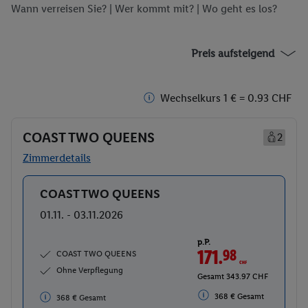
Wann verreisen Sie? |
Wer kommt mit?
| Wo geht es los?
Preis aufsteigend
Wechselkurs 1 € = 0.93 CHF
COAST TWO QUEENS
2
Zimmerdetails
COAST TWO QUEENS
Buchen
01.11. - 03.11.2026
p.P.
171.
98
CHF
COAST TWO QUEENS
Ohne Verpflegung
Gesamt 343.97 CHF
368 € Gesamt
368 € Gesamt