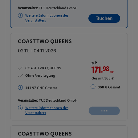
Veranstalter:
TUI Deutschland GmbH
Weitere Informationen des
Buchen
Veranstalters
COAST TWO QUEENS
Buchen
02.11. - 04.11.2026
p.P.
171.
98
CHF
COAST TWO QUEENS
Ohne Verpflegung
Gesamt 343.97 CHF
368 € Gesamt
368 € Gesamt
Veranstalter:
TUI Deutschland GmbH
Weitere Informationen des
Buchen
Veranstalters
COAST TWO QUEENS
Buchen