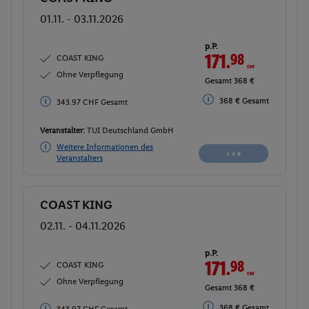
01.11. - 03.11.2026
p.P.
171.
98
CHF
COAST KING
Ohne Verpflegung
Gesamt 343.97 CHF
368 € Gesamt
368 € Gesamt
Veranstalter:
TUI Deutschland GmbH
Weitere Informationen des
Buchen
Veranstalters
COAST KING
Buchen
02.11. - 04.11.2026
p.P.
171.
98
CHF
COAST KING
Ohne Verpflegung
Gesamt 343.97 CHF
368 € Gesamt