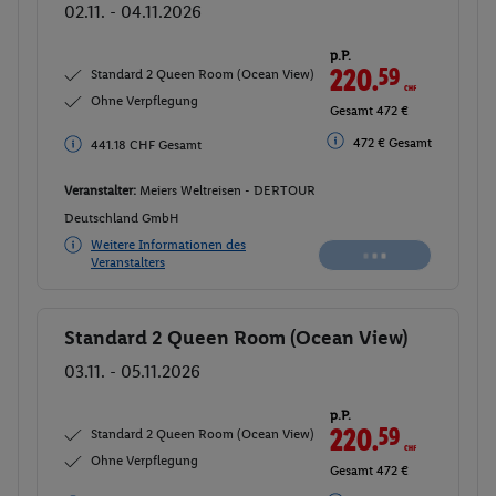
02.11. - 04.11.2026
p.P.
220.
59
CHF
Standard 2 Queen Room (Ocean View)
Ohne Verpflegung
Gesamt 472 €
472 € Gesamt
441.18 CHF Gesamt
Veranstalter:
Meiers Weltreisen - DERTOUR
Deutschland GmbH
Weitere Informationen des
Veranstalters
Standard 2 Queen Room (Ocean View)
Buchen
03.11. - 05.11.2026
p.P.
220.
59
CHF
Standard 2 Queen Room (Ocean View)
Ohne Verpflegung
Gesamt 472 €