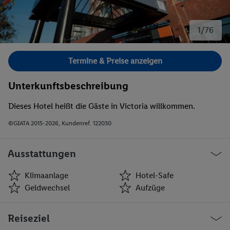
1/76
Bild 1 von 76.
Termine & Preise anzeigen
Unterkunftsbeschreibung
Dieses Hotel heißt die Gäste in Victoria willkommen.
©GIATA 2015-2026, Kundenref. 122030
Ausstattungen
Klimaanlage
Hotel-Safe
Geldwechsel
Aufzüge
Klimaanlage
Hotel-Safe
Reiseziel
Geldwechsel
Aufzüge