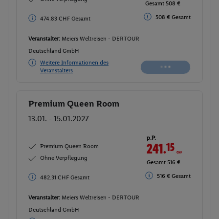
Gesamt 508 €
508 € Gesamt
474.83 CHF Gesamt
Veranstalter:
Meiers Weltreisen - DERTOUR
Deutschland GmbH
Weitere Informationen des
Veranstalters
Premium Queen Room
Buchen
13.01. - 15.01.2027
p.P.
241.
15
CHF
Premium Queen Room
Ohne Verpflegung
Gesamt 516 €
516 € Gesamt
482.31 CHF Gesamt
Veranstalter:
Meiers Weltreisen - DERTOUR
Deutschland GmbH