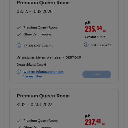
Premium Queen Room
Buchen
08.12. - 10.12.2026
p.P.
235.
54
CHF
Premium Queen Room
Ohne Verpflegung
Gesamt 504 €
504 € Gesamt
471.09 CHF Gesamt
Veranstalter:
Meiers Weltreisen - DERTOUR
Deutschland GmbH
Weitere Informationen des
Veranstalters
Premium Queen Room
Buchen
31.12. - 02.01.2027
p.P.
237.
41
CHF
Premium Queen Room
Ohne Verpflegung