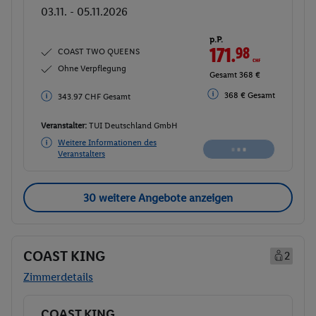
03.11. - 05.11.2026
p.P.
171.
98
CHF
COAST TWO QUEENS
Ohne Verpflegung
Gesamt 343.97 CHF
368 € Gesamt
368 € Gesamt
Veranstalter:
TUI Deutschland GmbH
Weitere Informationen des
Buchen
Veranstalters
30 weitere Angebote anzeigen
COAST KING
2
Zimmerdetails
COAST KING
Buchen