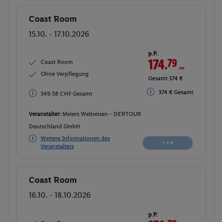
Coast Room
Buchen
15.10. - 17.10.2026
p.P.
174.
79
CHF
Coast Room
Ohne Verpflegung
Gesamt 374 €
374 € Gesamt
349.58 CHF Gesamt
Veranstalter:
Meiers Weltreisen - DERTOUR
Deutschland GmbH
Weitere Informationen des
Veranstalters
Coast Room
Buchen
16.10. - 18.10.2026
p.P.