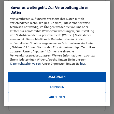
Veranstalter:
Meiers Weltreisen - DERTOUR
Bevor es weitergeht: Zur Verarbeitung Ihrer
Deutschland GmbH
Daten
Weitere Informationen des
Wir verarbeiten auf unserer Webseite Ihre Daten mittels
Veranstalters
verschiedener Techniken (u.a. Cookies). Diese sind teilweise
technisch notwendig, im Übrigen werden sie von uns oder
Dritten für komfortable Webseiteneinstellungen, zur Erstellung
von Statistiken oder für personalisierte (Werbe-) Maßnahmen
Standard King Room
Buchen
verwendet. Dies schließt auch Datentransfers in Länder
außerhalb der EU ohne angemessenes Schutzniveau ein. Unter
08.11. - 10.11.2026
„Ablehnen“ können Sie nur den Einsatz notwendiger Techniken
zulassen. Unter „Anpassen“ können sie einzelne
Verwendungszwecke zulassen. Weitere Informationen, auch zu
p.P.
Ihrem jederzeitigen Widerrufsrecht, finden Sie in unseren
191.
61
CHF
Standard King Room
Datenschutzhinweisen
. Unser Impressum finden Sie
hier
.
Ohne Verpflegung
Gesamt 410 €
ZUSTIMMEN
410 € Gesamt
383.23 CHF Gesamt
ANPASSEN
Veranstalter:
Meiers Weltreisen - DERTOUR
Deutschland GmbH
ABLEHNEN
Weitere Informationen des
Veranstalters