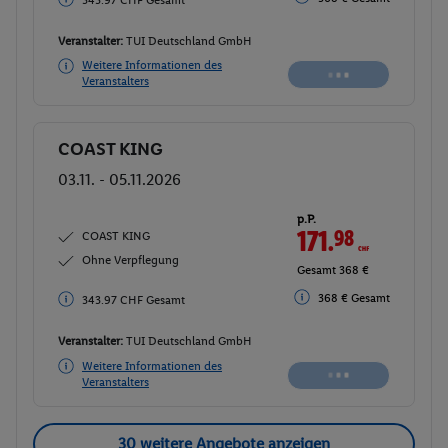
368 € Gesamt
Veranstalter:
TUI Deutschland GmbH
Weitere Informationen des
Buchen
Veranstalters
COAST KING
Buchen
03.11. - 05.11.2026
p.P.
171.
98
CHF
COAST KING
Ohne Verpflegung
Gesamt 343.97 CHF
368 € Gesamt
368 € Gesamt
Veranstalter:
TUI Deutschland GmbH
Weitere Informationen des
Buchen
Veranstalters
30 weitere Angebote anzeigen