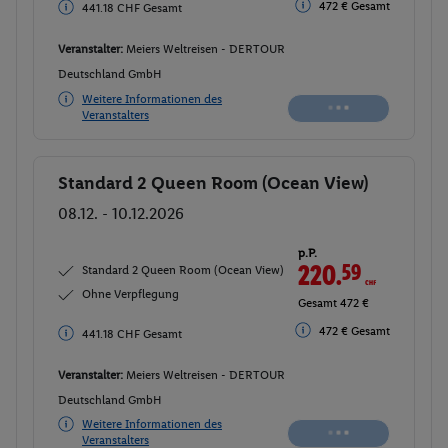
472 € Gesamt
441.18 CHF Gesamt
Veranstalter:
Meiers Weltreisen - DERTOUR
Deutschland GmbH
Weitere Informationen des
Veranstalters
Standard 2 Queen Room (Ocean View)
Buchen
08.12. - 10.12.2026
p.P.
220.
59
CHF
Standard 2 Queen Room (Ocean View)
Ohne Verpflegung
Gesamt 472 €
472 € Gesamt
441.18 CHF Gesamt
Veranstalter:
Meiers Weltreisen - DERTOUR
Deutschland GmbH
Weitere Informationen des
Veranstalters