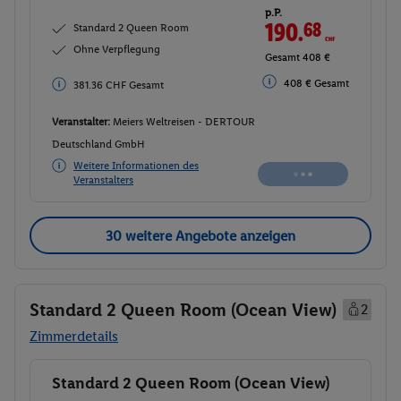
p.P.
190.
68
CHF
Standard 2 Queen Room
Ohne Verpflegung
Gesamt 408 €
408 € Gesamt
381.36 CHF Gesamt
Veranstalter:
Meiers Weltreisen - DERTOUR
Deutschland GmbH
Weitere Informationen des
Veranstalters
30 weitere Angebote anzeigen
Standard 2 Queen Room (Ocean View)
2
Zimmerdetails
Standard 2 Queen Room (Ocean View)
Buchen