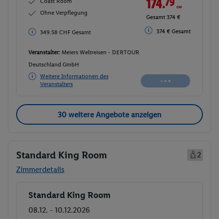
174.
79
CHF
Coast Room
Ohne Verpflegung
Gesamt 374 €
374 € Gesamt
349.58 CHF Gesamt
Veranstalter:
Meiers Weltreisen - DERTOUR
Deutschland GmbH
Weitere Informationen des
Veranstalters
30 weitere Angebote anzeigen
Standard King Room
2
Zimmerdetails
Standard King Room
Buchen
08.12. - 10.12.2026