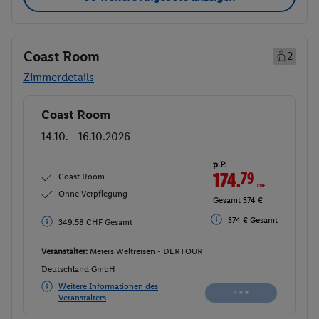
Coast Room
2
Zimmerdetails
Coast Room
Buchen
14.10. - 16.10.2026
p.P.
174.
79
CHF
Coast Room
Ohne Verpflegung
Gesamt 374 €
374 € Gesamt
349.58 CHF Gesamt
Veranstalter:
Meiers Weltreisen - DERTOUR
Deutschland GmbH
Weitere Informationen des
Veranstalters