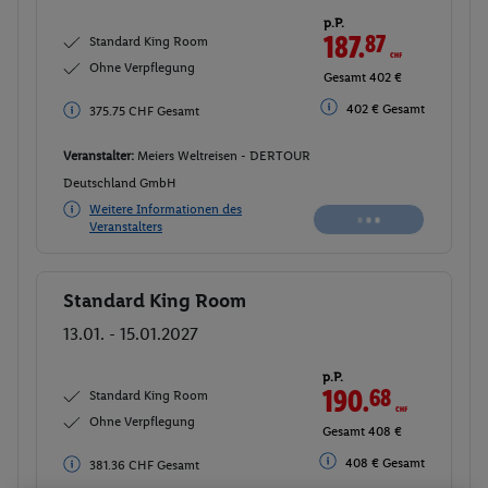
p.P.
187.
87
CHF
Standard King Room
Ohne Verpflegung
Gesamt 402 €
402 € Gesamt
375.75 CHF Gesamt
Veranstalter:
Meiers Weltreisen - DERTOUR
Deutschland GmbH
Weitere Informationen des
Veranstalters
Standard King Room
Buchen
13.01. - 15.01.2027
p.P.
190.
68
CHF
Standard King Room
Ohne Verpflegung
Gesamt 408 €
408 € Gesamt
381.36 CHF Gesamt