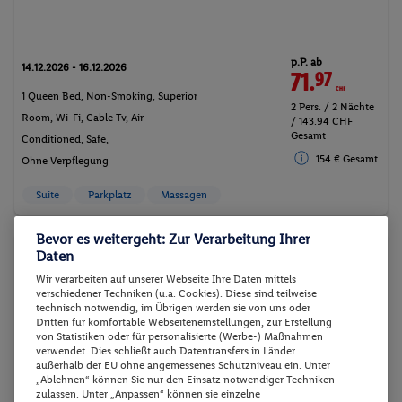
p.P. ab
14.12.2026 - 16.12.2026
71.
97
CHF
1 Queen Bed, Non-Smoking, Superior
2 Pers. / 2 Nächte
Room, Wi-Fi, Cable Tv, Air-
/ 143.94 CHF
Gesamt
Conditioned, Safe,
154 € Gesamt
Ohne Verpflegung
Suite
Parkplatz
Massagen
Bevor es weitergeht: Zur Verarbeitung Ihrer
Hotel
Daten
Wir verarbeiten auf unserer Webseite Ihre Daten mittels
verschiedener Techniken (u.a. Cookies). Diese sind teilweise
technisch notwendig, im Übrigen werden sie von uns oder
Dritten für komfortable Webseiteneinstellungen, zur Erstellung
von Statistiken oder für personalisierte (Werbe-) Maßnahmen
verwendet. Dies schließt auch Datentransfers in Länder
außerhalb der EU ohne angemessenes Schutzniveau ein. Unter
„Ablehnen“ können Sie nur den Einsatz notwendiger Techniken
zulassen. Unter „Anpassen“ können sie einzelne