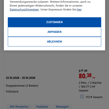
Verwendungszwecke zulassen. Weitere Informationen, auch zu
Ihrem jederzeitigen Widerrufsrecht, finden Sie in unseren
Datenschutzhinweisen
. Unser Impressum finden Sie
hier
.
Sonesta Hotel El Olivar Lima
ZUSTIMMEN
ANPASSEN
100%
ABLEHNEN
Peru - Peru - Lima
p.P. ab
80.
38
CHF
23.10.2026 - 25.10.2026
2 Pers. / 2 Nächte
Doppelzimmer (2 Betten)
/ 160.77 CHF
Gesamt
Frühstück
172 € Gesamt
24h Rezeption
Parkplatz
Massagen