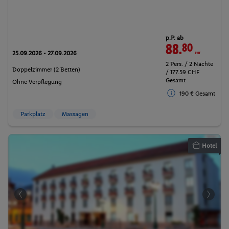
p.P. ab
88.
80
CHF
25.09.2026 - 27.09.2026
2 Pers. / 2 Nächte
Doppelzimmer (2 Betten)
/ 177.59 CHF
Gesamt
Ohne Verpflegung
190 € Gesamt
Parkplatz
Massagen
Hotel