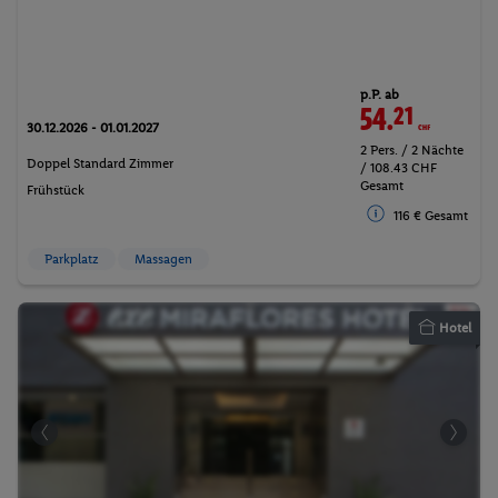
p.P. ab
54.
21
CHF
30.12.2026 - 01.01.2027
2 Pers. / 2 Nächte
Doppel Standard Zimmer
/ 108.43 CHF
Gesamt
Frühstück
116 € Gesamt
Parkplatz
Massagen
Hotel