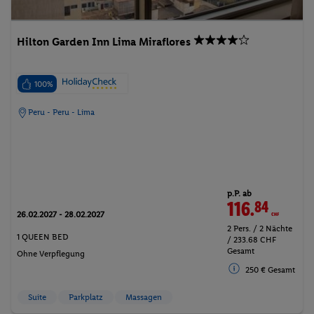
Hilton Garden Inn Lima Miraflores
100%
Peru - Peru - Lima
p.P. ab
116.
84
CHF
26.02.2027 - 28.02.2027
2 Pers. / 2 Nächte
1 QUEEN BED
/ 233.68 CHF
Gesamt
Ohne Verpflegung
250 € Gesamt
Suite
Parkplatz
Massagen