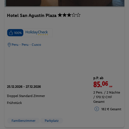
Hotel San Agustín Plaza
100%
Peru - Peru - Cusco
p.P. ab
85.
06
CHF
25.12.2026 - 27.12.2026
2 Pers. / 2 Nächte
Doppel Standard Zimmer
/ 170.12 CHF
Gesamt
Frühstück
182 € Gesamt
Familienzimmer
Parkplatz