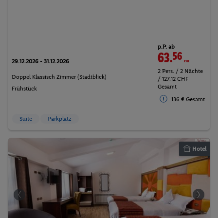
p.P. ab
63.
56
CHF
29.12.2026 - 31.12.2026
2 Pers. / 2 Nächte
Doppel Klassisch Zimmer (Stadtblick)
/ 127.12 CHF
Gesamt
Frühstück
136 € Gesamt
Suite
Parkplatz
Hotel