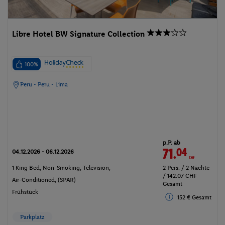
Libre Hotel BW Signature Collection
100%
Peru - Peru - Lima
p.P. ab
71.
04
CHF
04.12.2026 - 06.12.2026
1 King Bed, Non-Smoking, Television,
2 Pers. / 2 Nächte
/ 142.07 CHF
Air-Conditioned, (SPAR)
Gesamt
Frühstück
152 € Gesamt
Parkplatz