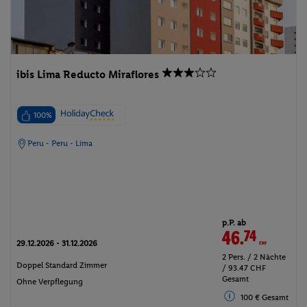
ibis Lima Reducto Miraflores
100%
Peru - Peru - Lima
p.P. ab
46.
74
CHF
29.12.2026 - 31.12.2026
2 Pers. / 2 Nächte
Doppel Standard Zimmer
/ 93.47 CHF
Gesamt
Ohne Verpflegung
100 € Gesamt