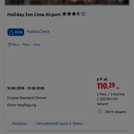
Holiday Inn Lima Airport
100%
Peru - Peru - Lima
p.P. ab
110.
29
CHF
10.08.2026 - 12.08.2026
2 Pers. / 2 Nächte
Doppel Standard Zimmer
/ 220.59 CHF
Gesamt
Ohne Verpflegung
236 € Gesamt
Parkplatz
Fahrradverleih (auch E-Bikes)