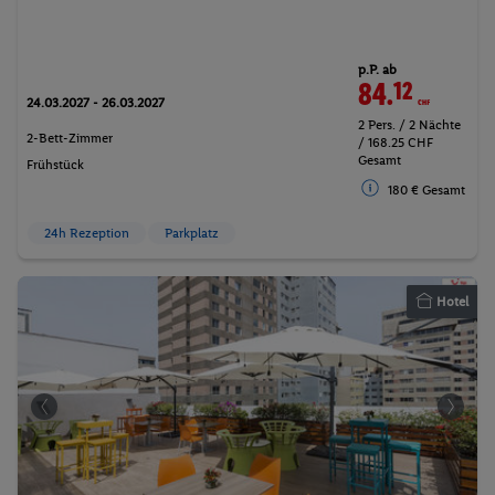
p.P. ab
84.
12
CHF
24.03.2027 - 26.03.2027
2 Pers. / 2 Nächte
2-Bett-Zimmer
/ 168.25 CHF
Gesamt
Frühstück
180 € Gesamt
24h Rezeption
Parkplatz
Hotel