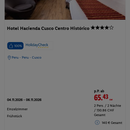
Hotel Hacienda Cusco Centro Histórico
100%
Peru - Peru - Cusco
p.P. ab
65.
43
CHF
04.11.2026 - 06.11.2026
2 Pers. / 2 Nächte
Einzelzimmer
/ 130.86 CHF
Gesamt
Frühstück
140 € Gesamt