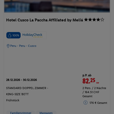
Hotel Cusco La Paccha Affiliated by Meliá
100%
Peru - Peru - Cusco
p.P. ab
82.
25
CHF
28.12.2026 - 30.12.2026
STANDARD DOPPEL ZIMMER -
2 Pers. / 2 Nächte
/ 164.51 CHF
KING-SIZE BETT
Gesamt
Frühstück
176 € Gesamt
Familienzimmer
Massagen