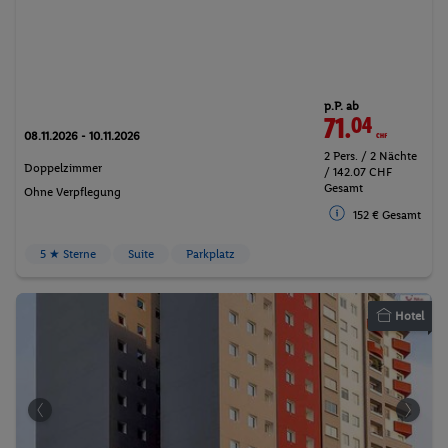
p.P. ab
71.
04
CHF
08.11.2026 - 10.11.2026
2 Pers. / 2 Nächte
Doppelzimmer
/ 142.07 CHF
Gesamt
Ohne Verpflegung
152 € Gesamt
5 ★ Sterne
Suite
Parkplatz
Hotel