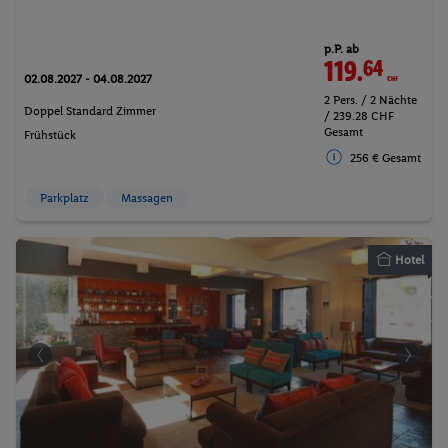
p.P. ab
119.
64
CHF
02.08.2027 - 04.08.2027
2 Pers. / 2 Nächte
Doppel Standard Zimmer
/ 239.28 CHF
Gesamt
Frühstück
256 € Gesamt
Parkplatz
Massagen
Hotel