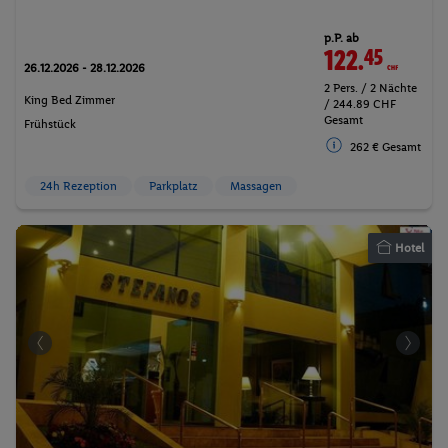
p.P. ab
122.
45
CHF
26.12.2026 - 28.12.2026
2 Pers. / 2 Nächte
King Bed Zimmer
/ 244.89 CHF
Gesamt
Frühstück
262 € Gesamt
24h Rezeption
Parkplatz
Massagen
Hotel