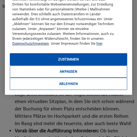
Dritten für komfortable Webseiteneinstellungen, zur Erstellung
bereits ein paar nützliche Tipps zusammengefasst:
von Statistiken oder für personalisierte (Werbe-) Maßnahmen
verwendet. Dies schließt auch Datentransfers in Länder
außerhalb der EU ohne angemessenes Schutzniveau ein. Unter
Tickets frühzeitig kaufen:
Gerade bei einer Premiere
„Ablehnen“ können Sie nur den Einsatz notwendiger Techniken
oder beliebten Inszenierung sind die Plätze schnell
zulassen. Unter „Anpassen“ können sie einzelne
Verwendungszwecke zulassen. Weitere Informationen, auch zu
vergeben. Am besten werfen Sie einen Blick in den
Ihrem jederzeitigen Widerrufsrecht, finden Sie in unseren
Kalender des Theaters und buchen Ihre Karten so früh
Datenschutzhinweisen
. Unser Impressum finden Sie
hier
.
wie möglich. Die meisten Theater bieten einen Online-
Kalender mit aktueller Verfügbarkeit der Tickets für die
ZUSTIMMEN
jeweilige Vorstellung.
Den perfekten Platz wählen:
Im Theater gibt es fast
ANPASSEN
immer mehrere Sitzplatzkategorien. Klassischerweise
ABLEHNEN
wird hier zwischen den Kategorien Parkett, Rang und
Loge unterschieden. In der Regel bieten die Häuser
einen virtuellen Sitzplan, in dem Sie sich schon während
der Buchung für einen Platz entscheiden können.
Mittlere Plätze im Hochparkett und die ersten Reihen
im Rang sind meist die teuerste, aber auch beste Wahl!
Vorab über die Aufführung informieren:
Ob beim