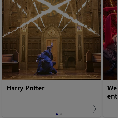
Harry Potter
Wei
ent