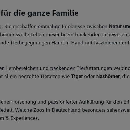
für die ganze Familie
g: Sie erschaffen einmalige Erlebnisse zwischen
Natur un
geheimnisvolle Leben dieser beeindruckenden Lebewesen e
kende Tierbegegnungen Hand in Hand mit faszinierender F
iven Lernbereichen und packenden Tierfütterungen verbind
or allem bedrohte Tierarten wie
Tiger
oder
Nashörner
, di
licher Forschung und passionierter Aufklärung für den Erh
ielfalt. Welche Zoos in Deutschland besonders sehenswer
sen & Experiences.