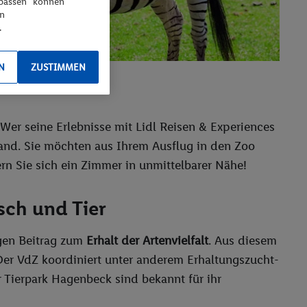
npassen“ können
en
.
N
ZUSTIMMEN
 Wer seine Erlebnisse mit Lidl Reisen & Experiences
nd. Sie möchten aus Ihrem Ausflug in den Zoo
rn Sie sich ein Zimmer in unmittelbarer Nähe!
sch und Tier
igen Beitrag zum
Erhalt der Artenvielfalt
. Aus diesem
er VdZ koordiniert unter anderem Erhaltungszucht-
 Tierpark Hagenbeck sind bekannt für ihr