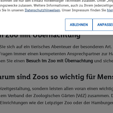
“ können Sie nur den Einsatz notwendiger Techniken zulassen. Unter „A
ungszwecke zulassen. Weitere Informationen, auch zu Ihrem jederzeitig
n Sie in unseren
Datenschutzhinweisen
. Unser Impressum finden Sie
hier
ABLEHNEN
ANPASSE
en Zoo mit Übernachtung
Sie sich auf ein tierisches Abenteuer der besonderen Art.
Fragen immer einen kompetenten Ansprechpartner zur Ha
en Sie einen
Besuch im Zoo mit Übernachtung
und siche
rum sind Zoos so wichtig für Men
eizeitgestaltung, sondern leisten allen voran einen wicht
 dem Verband der Zoologischen Gärten (VdZ) zusammen. D
Einrichtungen wie der Leipziger Zoo oder der Hamburger