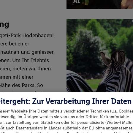
ung
ngeti-Park Hodenhagen!
ere bei einer
n hautnah und geniessen
onen. Um Ihr Erlebnis
ren, bieten wir Ihnen
mmen mit einer
Nähe des Parks. So
Anreise stressfrei
itergeht: Zur Verarbeitung Ihrer Daten
iessen. Entdecken Sie
n, Paare und
nserer Webseite Ihre Daten mittels verschiedener Techniken (u.a. Cookies
otwendig, im Übrigen werden sie von uns oder Dritten für komfortable
m Serengeti-Park!
n, zur Erstellung von Statistiken oder für personalisierte (Werbe-) Ma
ießt auch Datentransfers in Länder außerhalb der EU ohne angemessenes