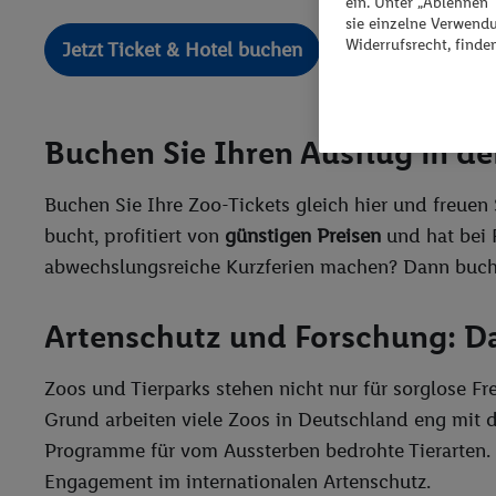
ein. Unter „Ablehnen
sie einzelne Verwend
Widerrufsrecht, finde
Jetzt Ticket & Hotel buchen
Buchen Sie Ihren Ausflug in d
Buchen Sie Ihre Zoo-Tickets gleich hier und freuen 
bucht, profitiert von
günstigen Preisen
und hat bei 
abwechslungsreiche Kurzferien machen? Dann buch
Artenschutz und Forschung: Da
Zoos und Tierparks stehen nicht nur für sorglose Fr
Grund arbeiten viele Zoos in Deutschland eng mit
Programme für vom Aussterben bedrohte Tierarten. 
Engagement im internationalen Artenschutz.