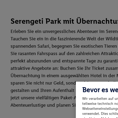
Serengeti Park mit Übernacht
Erleben Sie ein unvergessliches Abenteuer im Sere
Tauchen Sie ein in die faszinierende Welt der Wildti
spannenden Safari, begegnen Sie exotischen Tiere
Sie rasanten Fahrspass auf den zahlreichen Attrakti
perfekt abzurunden und entspannte Tage zu garantie
attraktive Angebote an: Buchen Sie Ihr Ticket zusa
Übernachtung in einem ausgewählten Hotel in der 
sparen Sie nicht nur Geld, sondern können auch die 
Bevor es we
gestalten und Ihren Aufenthalt in vollen Zügen gen
jetzt unsere vielfältigen Paket-Angebote für Familie
Wir verarbeiten auf u
teilweise technisch n
Abenteuerlustige und planen Sie Ihre Traumferien i
Webseiteneinstellunge
verwendet. Dies schl