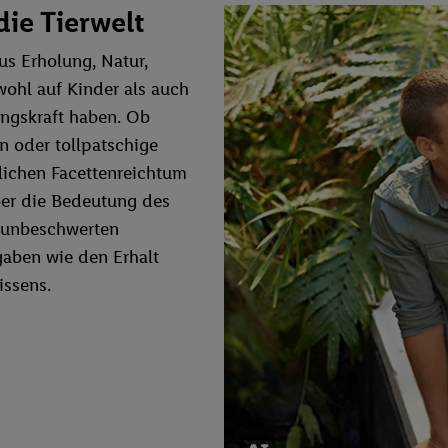
die Tierwelt
us Erholung, Natur,
ohl auf Kinder als auch
ungskraft haben. Ob
en oder tollpatschige
lichen Facettenreichtum
ber die Bedeutung des
ür unbeschwerten
fgaben wie den Erhalt
issens.