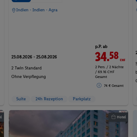
Indien - Indien - Agra
p.P. ab
34.
CHF
58
23.08.2026 - 25.08.2026
2 Pers. / 2 Nächte
2 Twin Standard
/ 69.16 CHF
Ohne Verpflegung
Gesamt
74 € Gesamt
Suite
24h Rezeption
Parkplatz
l
Hotel