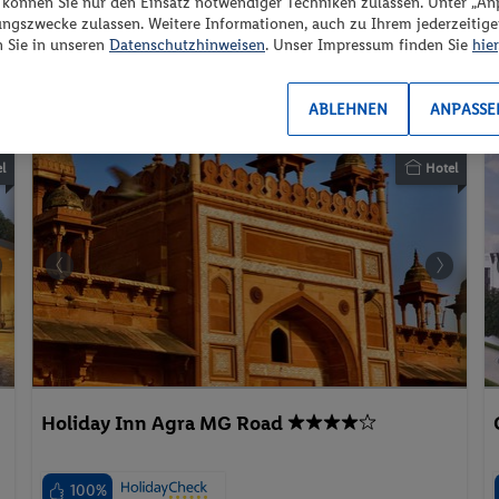
“ können Sie nur den Einsatz notwendiger Techniken zulassen. Unter „A
Inkl. Flug,
Halbpension
,
2 Pers. / 16 Nächte
ungszwecke zulassen. Weitere Informationen, auch zu Ihrem jederzeitig
/ 3'998 CHF
Transfer
n Sie in unseren
Datenschutzhinweisen
. Unser Impressum finden Sie
hier
Gesamt
Spa
ABLEHNEN
ANPASSE
l
Hotel
Holiday Inn Agra MG Road
100%