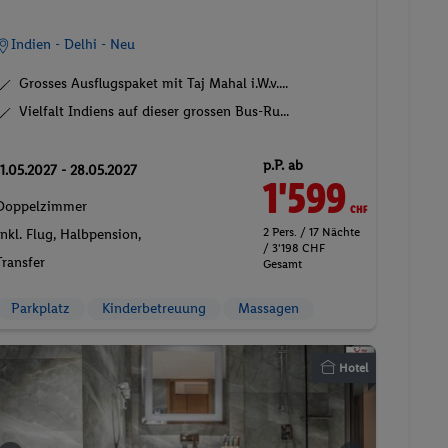
Indien - Delhi - Neu
Grosses Ausflugspaket mit Taj Mahal i.W.v....
Vielfalt Indiens auf dieser grossen Bus-Ru...
p.P. ab
11.05.2027 - 28.05.2027
1'599
CHF
Doppelzimmer
2 Pers. / 17 Nächte
Inkl. Flug,
Halbpension
,
/ 3'198 CHF
Transfer
Gesamt
Parkplatz
Kinderbetreuung
Massagen
Hotel