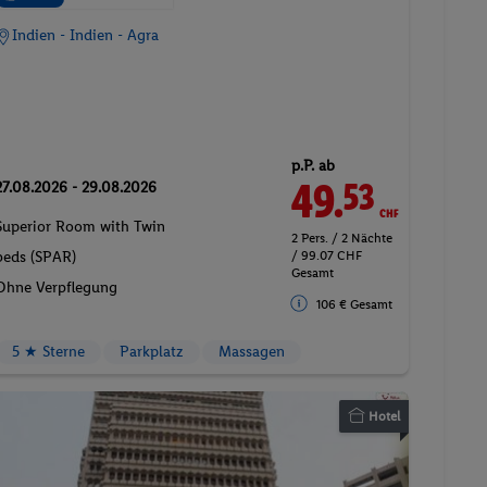
Indien - Indien - Agra
p.P. ab
49.
CHF
53
27.08.2026 - 29.08.2026
Superior Room with Twin
2 Pers. / 2 Nächte
/ 99.07 CHF
beds (SPAR)
Gesamt
Ohne Verpflegung
106 € Gesamt
5 ★ Sterne
Parkplatz
Massagen
Hotel