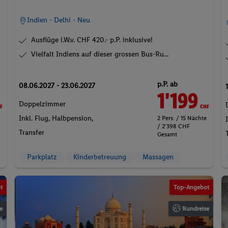
Indien - Delhi - Neu
Ausflüge i.W.v. CHF 420.- p.P. inklusive!
Vielfalt Indiens auf dieser grossen Bus-Ru...
p.P. ab
08.06.2027 - 23.06.2027
F
1'199
CHF
Doppelzimmer
Inkl. Flug,
Halbpension
,
2 Pers. / 15 Nächte
/ 2'398 CHF
Transfer
Gesamt
Parkplatz
Kinderbetreuung
Massagen
t
Top-Angebot
e
Rundreise