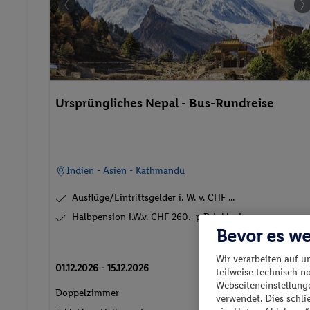
Ursprüngliches Nepal - Bus-Rundreise
Indien - Asien - Kathmandu
Ausflüge/Eintrittsgelder i. W. v. CHF ...
Halbpension i.W.v. CHF 260.- p.P. inklusiv...
Bevor es we
Wir verarbeiten auf u
01.12.2026 - 15.12.2026
teilweise technisch n
p.P. ab
Webseiteneinstellunge
1'666
CH
Doppelzimmer
verwendet. Dies schl