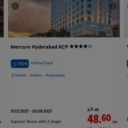
Mercure Hyderabad KCP
100%
Indien - Indien - Hyderabad
p.P. ab
31.07.2027 - 02.08.2027
F
48.
CHF
60
Superior Room with 2 single