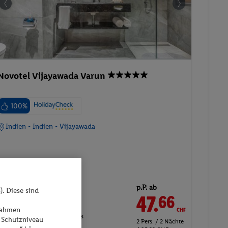
Novotel Vijayawada Varun
100%
Indien - Indien - Vijayawada
p.P. ab
). Diese sind
47.
CHF
66
30.07.2027 - 01.08.2027
ßnahmen
Superior Room - Twin Beds
 Schutzniveau
2 Pers. / 2 Nächte