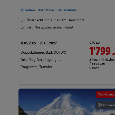
Indien - Karnataka - Devanahalli
Übernachtung auf einem Hausboot!
inkl. Nostalgieeisenbahnfahrt!
p.P. ab
11.05.2027 - 25.05.2027
1'799
CH
Doppelzimmer, Bad/DU/WC
Inkl. Flug,
Verpflegung lt.
2 Pers. / 14 Nächte
/ 3'598 CHF
Programm
, Transfer
Gesamt
Top-Angebo
Rundreis