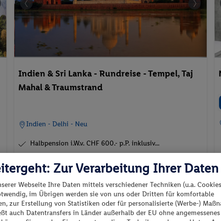
Indien & Sri Lanka - Rundreise - Tempel, Taj
Mahal & Traumstrand
Indien - Delhi - Neu
Halbpension i.W.v. CHF 600.- p.P. inklusiv...
Top Preis-Leistung!
itergeht: Zur Verarbeitung Ihrer Daten
nserer Webseite Ihre Daten mittels verschiedener Techniken (u.a. Cookies
02.09.2026 - 18.09.2026
otwendig, im Übrigen werden sie von uns oder Dritten für komfortable
p.P. ab
n, zur Erstellung von Statistiken oder für personalisierte (Werbe-) Ma
F
1'999
CHF
Doppelzimmer
ießt auch Datentransfers in Länder außerhalb der EU ohne angemessenes