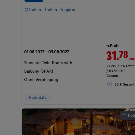
Indien - Indien - Vagator
p.P. ab
31.
CHF
78
01.08.2027 - 03.08.2027
Standard Twin Room with
2 Pers. / 2 Nächte
/ 63.55 CHF
Balcony (SPAR)
Gesamt
Ohne Verpflegung
68 € Gesamt
Parkplatz
Hote