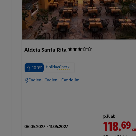
Aldeia Santa Rita
100%
Indien - Indien - Candolim
p.P. ab
118.
CH
69
06.05.2027 - 11.05.2027