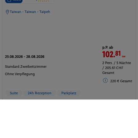
Taiwan - Taiwan - Taipeh
p.P. ab
102.
81
CHF
23.08.2026 - 28.08.2026
2 Pers. / 5 Nächte
Standard Zweibettzimmer
/ 205.61 CHF
Gesamt
Ohne Verpflegung
220 € Gesamt
Suite
24h Rezeption
Parkplatz
Hotel