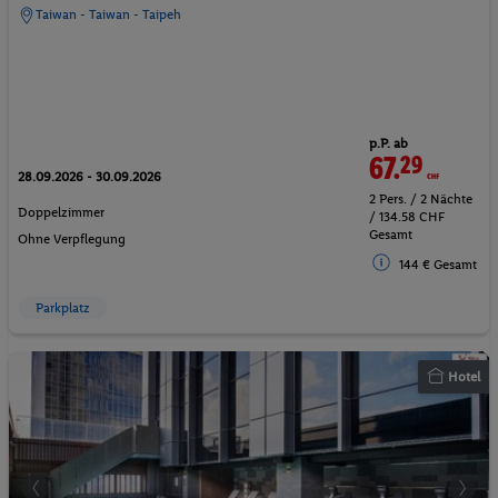
Taiwan - Taiwan - Taipeh
p.P. ab
67.
29
CHF
28.09.2026 - 30.09.2026
2 Pers. / 2 Nächte
Doppelzimmer
/ 134.58 CHF
Gesamt
Ohne Verpflegung
144 € Gesamt
Parkplatz
Hotel