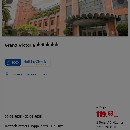
Grand Victoria
100%
Taiwan - Taiwan - Taipeh
p.P. ab
119.
63
CHF
20.09.2026 - 22.09.2026
2 Pers. / 2 Nächte
Doppelzimmer (Doppelbett) - De Luxe
/ 239.26 CHF