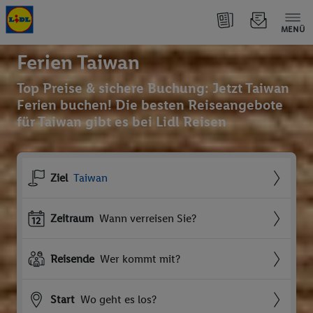
MENÜ
Ferien Taiwan
Top Preise & sichere Buchung: Jetzt Taiwan
Ferien buchen! Die besten Reiseangebote
für Taiwan gibt es bei Lidl Reisen
Ziel
Taiwan
Zeitraum
Wann verreisen Sie?
Reisende
Wer kommt mit?
Start
Wo geht es los?