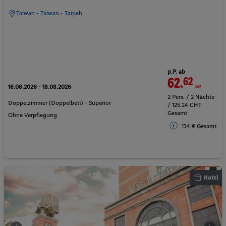
Taiwan - Taiwan - Taipeh
p.P. ab
62.
62
CHF
16.08.2026 - 18.08.2026
2 Pers. / 2 Nächte
Doppelzimmer (Doppelbett) - Superior
/ 125.24 CHF
Gesamt
Ohne Verpflegung
134 € Gesamt
Hotel