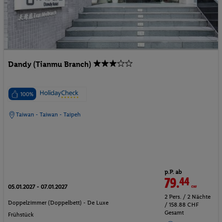
Dandy (Tianmu Branch)
100%
Taiwan - Taiwan - Taipeh
p.P. ab
79.
44
CHF
05.01.2027 - 07.01.2027
2 Pers. / 2 Nächte
Doppelzimmer (Doppelbett) - De Luxe
/ 158.88 CHF
Gesamt
Frühstück