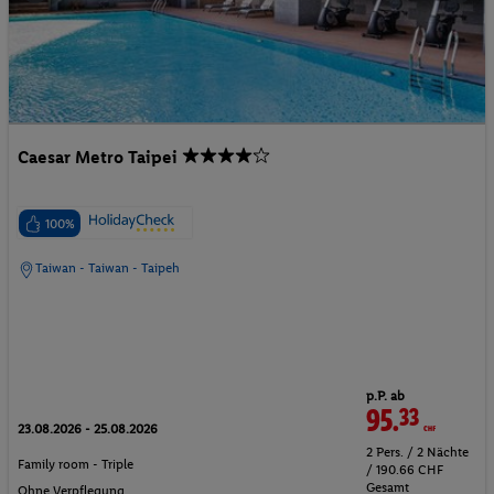
Caesar Metro Taipei
100%
Taiwan - Taiwan - Taipeh
p.P. ab
95.
33
CHF
23.08.2026 - 25.08.2026
2 Pers. / 2 Nächte
Family room - Triple
/ 190.66 CHF
Gesamt
Ohne Verpflegung