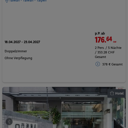
Taiwan - Taiwan - Taipeh
p.P. ab
176.
64
CHF
18.04.2027 - 23.04.2027
2 Pers. / 5 Nächte
Doppelzimmer
/ 353.28 CHF
Gesamt
Ohne Verpflegung
378 € Gesamt
Hotel