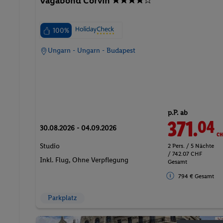
Vagabond Corvin
100%
Ungarn - Ungarn - Budapest
p.P. ab
371.
CH
04
30.08.2026 - 04.09.2026
Studio
2 Pers. / 5 Nächte
/ 742.07 CHF
Inkl. Flug,
Ohne Verpflegung
Gesamt
794 € Gesamt
Parkplatz