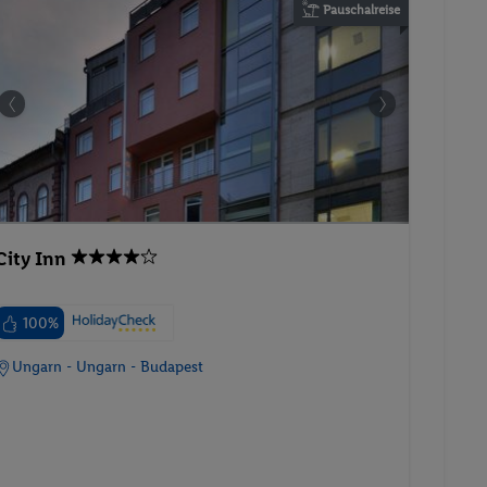
Pauschalreise
City Inn
100%
Ungarn - Ungarn - Budapest