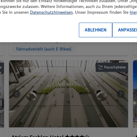
“ können Sie nur den Einsatz notwendiger Techniken zulassen. Unter „A
F
ungszwecke zulassen. Weitere Informationen, auch zu Ihrem jederzeitig
2 Pers. / 5 Nächte
Doppelzimmer
n Sie in unseren
Datenschutzhinweisen
. Unser Impressum finden Sie
hier
/ 762.63 CHF
Inkl. Flug,
Frühstück
Gesamt
816 € Gesamt
ABLEHNEN
ANPASSE
Parkplatz
Massagen
Fahrradverleih (auch E-Bikes)
e
Pauschalreise