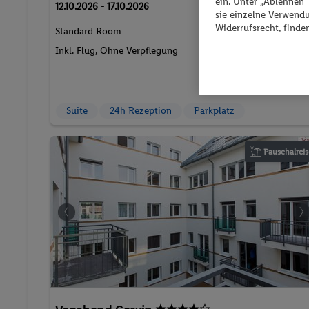
ein. Unter „Ablehnen
398.
CH
14
12.10.2026 - 17.10.2026
sie einzelne Verwend
Widerrufsrecht, finde
Standard Room
2 Pers. / 5 Nächte
/ 796.28 CHF
Inkl. Flug,
Ohne Verpflegung
Gesamt
852 € Gesamt
Suite
24h Rezeption
Parkplatz
Pauschalreis