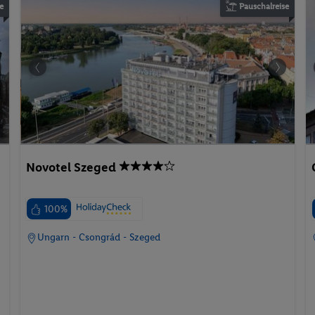
e
Pauschalreise
Novotel Szeged
100%
Ungarn - Csongrád - Szeged