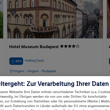
Hotel Museum Budapest
88%
Ungarn - Ungarn - Budapest
itergeht: Zur Verarbeitung Ihrer Daten
nserer Webseite Ihre Daten mittels verschiedener Techniken (u.a. Cookies
otwendig, im Übrigen werden sie von uns oder Dritten für komfortable
p.P. ab
n, zur Erstellung von Statistiken oder für personalisierte (Werbe-) Ma
381.
CHF
32
ießt auch Datentransfers in Länder außerhalb der EU ohne angemessenes
18.10.2026 - 23.10.2026