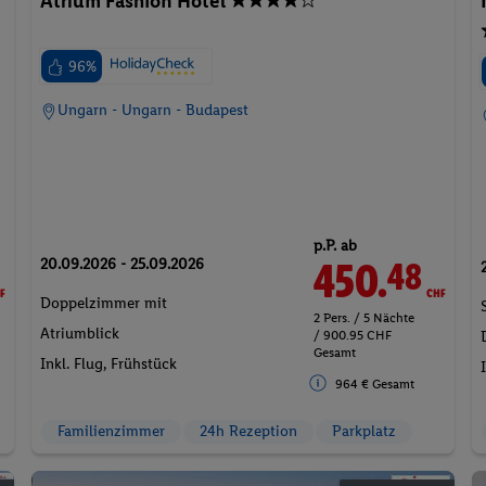
Atrium Fashion Hotel
96%
Ungarn - Ungarn - Budapest
p.P. ab
20.09.2026 - 25.09.2026
F
450.
CHF
48
Doppelzimmer mit
2 Pers. / 5 Nächte
Atriumblick
/ 900.95 CHF
Gesamt
Inkl. Flug,
Frühstück
964 € Gesamt
Familienzimmer
24h Rezeption
Parkplatz