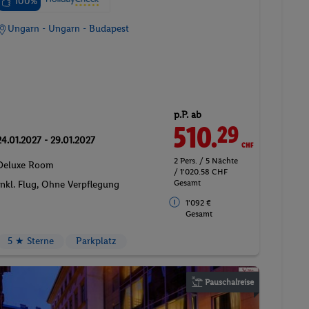
100%
Ungarn - Ungarn - Budapest
p.P. ab
510.
CHF
29
24.01.2027 - 29.01.2027
2 Pers. / 5 Nächte
Deluxe Room
/ 1'020.58 CHF
Gesamt
Inkl. Flug,
Ohne Verpflegung
1'092 €
Gesamt
5 ★ Sterne
Parkplatz
Pauschalreise