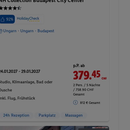
NH Collection Budapest City Center
92%
Ungarn - Ungarn - Budapest
p.P. ab
379.
CHF
45
24.01.2027 - 29.01.2027
Studio, Klimaanlage, Bad oder
2 Pers. / 5 Nächte
/ 758.90 CHF
Dusche
Gesamt
Inkl. Flug,
Frühstück
812 € Gesamt
24h Rezeption
Parkplatz
Massagen