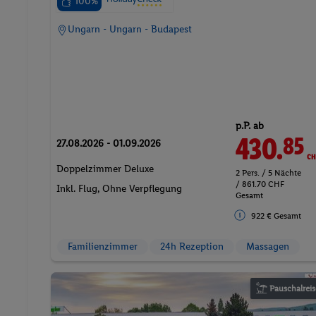
100%
Ungarn - Ungarn - Budapest
p.P. ab
430.
CH
85
27.08.2026 - 01.09.2026
Doppelzimmer Deluxe
2 Pers. / 5 Nächte
/ 861.70 CHF
Inkl. Flug,
Ohne Verpflegung
Gesamt
922 € Gesamt
Familienzimmer
24h Rezeption
Massagen
Pauschalreis