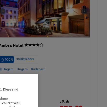
Ambra Hotel
100%
Ungarn - Ungarn - Budapest
). Diese sind
ßnahmen
p.P. ab
 Schutzniveau