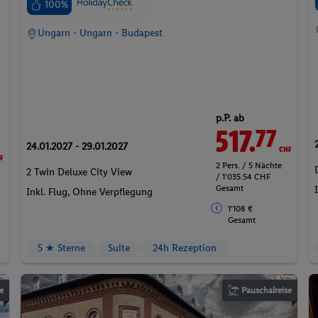
100%
Ungarn - Ungarn - Budapest
p.P. ab
517.
CHF
77
F
24.01.2027 - 29.01.2027
2 Pers. / 5 Nächte
2 Twin Deluxe City View
/ 1'035.54 CHF
Gesamt
Inkl. Flug,
Ohne Verpflegung
1'108 €
Gesamt
5 ★ Sterne
Suite
24h Rezeption
e
Pauschalreise