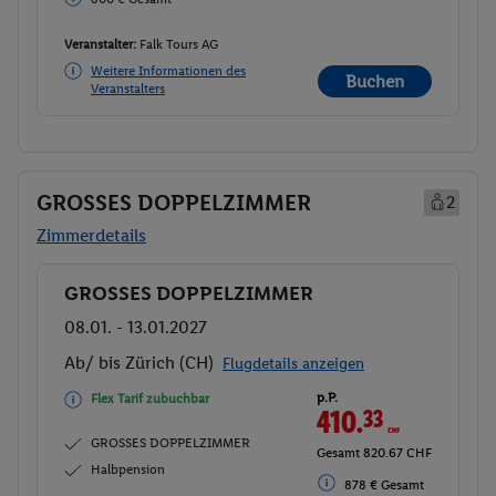
Veranstalter:
Falk Tours AG
Weitere Informationen des
Buchen
Veranstalters
GROSSES DOPPELZIMMER
2
Zimmerdetails
GROSSES DOPPELZIMMER
Buchen
08.01. - 13.01.2027
Ab/ bis Zürich (CH)
Flugdetails anzeigen
p.P.
Flex Tarif zubuchbar
410.
33
CHF
GROSSES DOPPELZIMMER
Gesamt 820.67 CHF
Halbpension
878 € Gesamt