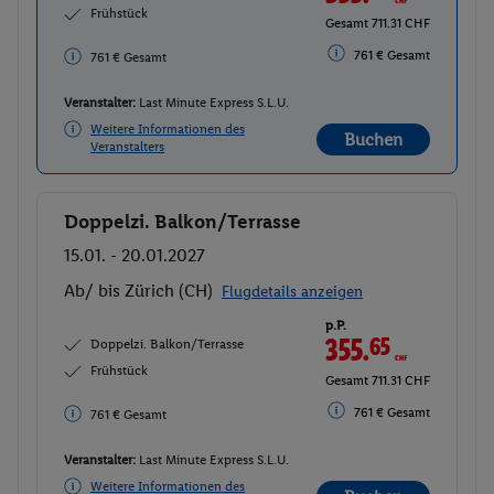
Frühstück
Gesamt 711.31 CHF
761 € Gesamt
761 € Gesamt
Veranstalter:
Last Minute Express S.L.U.
Weitere Informationen des
Buchen
Veranstalters
Doppelzi. Balkon/Terrasse
Buchen
15.01. - 20.01.2027
Ab/ bis Zürich (CH)
Flugdetails anzeigen
p.P.
355.
65
CHF
Doppelzi. Balkon/Terrasse
Frühstück
Gesamt 711.31 CHF
761 € Gesamt
761 € Gesamt
Veranstalter:
Last Minute Express S.L.U.
Weitere Informationen des