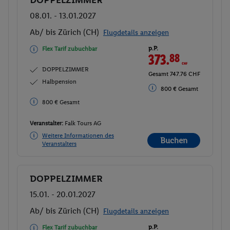
Buchen
08.01. - 13.01.2027
Ab/ bis Zürich (CH)
Flugdetails anzeigen
p.P.
Flex Tarif zubuchbar
373.
88
CHF
DOPPELZIMMER
Gesamt 747.76 CHF
Halbpension
800 € Gesamt
800 € Gesamt
Veranstalter:
Falk Tours AG
Weitere Informationen des
Buchen
Veranstalters
DOPPELZIMMER
Buchen
15.01. - 20.01.2027
Ab/ bis Zürich (CH)
Flugdetails anzeigen
p.P.
Flex Tarif zubuchbar