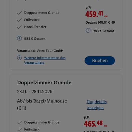
p.P.
459.
41
CHF
Doppelzimmer Grande
Frühstück
Gesamt 918.81 CHF
Hotel-Transfer
983 € Gesamt
983 € Gesamt
Veranstalter:
Anex Tour GmbH
Weitere Informationen des
Buchen
Veranstalters
Doppelzimmer Grande
Buchen
23.11. - 28.11.2026
Ab/ bis Basel/Mulhouse
Flugdetails
(CH)
anzeigen
p.P.
465.
48
CHF
Doppelzimmer Grande
Frühstück