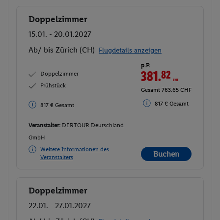
Doppelzimmer
Buchen
15.01. - 20.01.2027
Ab/ bis Zürich (CH)
Flugdetails anzeigen
p.P.
381.
82
CHF
Doppelzimmer
Frühstück
Gesamt 763.65 CHF
817 € Gesamt
817 € Gesamt
Veranstalter:
DERTOUR Deutschland
GmbH
Weitere Informationen des
Buchen
Veranstalters
Doppelzimmer
Buchen
22.01. - 27.01.2027