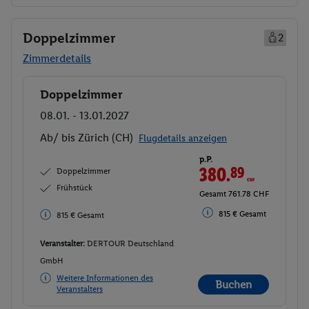
Doppelzimmer
2
Zimmerdetails
Doppelzimmer
Buchen
08.01. - 13.01.2027
Ab/ bis Zürich (CH)
Flugdetails anzeigen
p.P.
380.
89
CHF
Doppelzimmer
Frühstück
Gesamt 761.78 CHF
815 € Gesamt
815 € Gesamt
Veranstalter:
DERTOUR Deutschland
GmbH
Weitere Informationen des
Buchen
Veranstalters