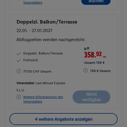
Buchen
Veranstalters
Doppelzi. Balkon/Terrasse
Buchen
22.01. - 27.01.2027
Abflugzeiten werden nachgereicht
p.P.
358.
92
CHF
Doppelzi. Balkon/Terrasse
Frühstück
Gesamt 768 €
768 € Gesamt
717.85 CHF Gesamt
Veranstalter:
Last Minute Express
S.L.U.
Nicht
Weitere Informationen des
verfügbar
Veranstalters
4 weitere Angebote anzeigen