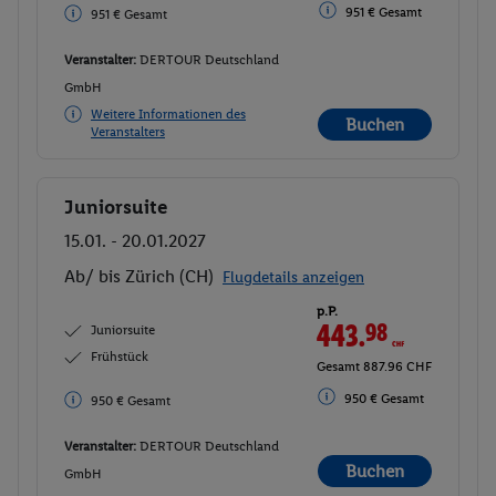
951 € Gesamt
951 € Gesamt
Veranstalter:
DERTOUR Deutschland
GmbH
Weitere Informationen des
Buchen
Veranstalters
Juniorsuite
Buchen
15.01. - 20.01.2027
Ab/ bis Zürich (CH)
Flugdetails anzeigen
p.P.
443.
98
CHF
Juniorsuite
Frühstück
Gesamt 887.96 CHF
950 € Gesamt
950 € Gesamt
Veranstalter:
DERTOUR Deutschland
Buchen
GmbH