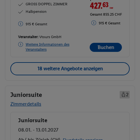
427.
63
CHF
GROSS DOPPEL ZIMMER
Halbpension
Gesamt 855.25 CHF
915 € Gesamt
915 € Gesamt
Veranstalter:
Vtours GmbH
Weitere Informationen des
Buchen
Veranstalters
18 weitere Angebote anzeigen
Juniorsuite
2
Zimmerdetails
Juniorsuite
Buchen
08.01. - 13.01.2027
Ab/ bis Zürich (CH)