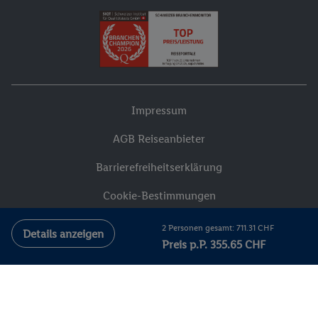
Impressum
AGB Reiseanbieter
Barrierefreiheitserklärung
Cookie-Bestimmungen
Datenschutzhinweise
2 Personen gesamt: 711.31 CHF
Details anzeigen
Preis p.P. 355.65 CHF
Vermittlungsbedingungen
Versicherungsvertrag widerrufen
Compliance