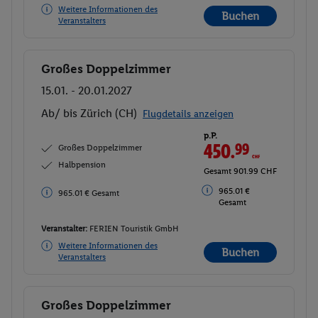
Weitere Informationen des
Buchen
Veranstalters
Großes Doppelzimmer
Buchen
15.01. - 20.01.2027
Ab/ bis Zürich (CH)
Flugdetails anzeigen
p.P.
450.
99
CHF
Großes Doppelzimmer
Halbpension
Gesamt 901.99 CHF
965.01 €
965.01 € Gesamt
Gesamt
Veranstalter:
FERIEN Touristik GmbH
Weitere Informationen des
Buchen
Veranstalters
Großes Doppelzimmer
Buchen