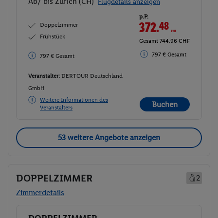
Ab/ bis Zürich (CH)
Flugdetails anzeigen
p.P.
372.
48
CHF
Doppelzimmer
Frühstück
Gesamt 744.96 CHF
797 € Gesamt
797 € Gesamt
Veranstalter:
DERTOUR Deutschland
GmbH
Weitere Informationen des
Buchen
Veranstalters
53 weitere Angebote anzeigen
DOPPELZIMMER
2
Zimmerdetails
DOPPELZIMMER