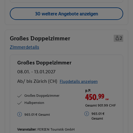
30 weitere Angebote anzeigen
Großes Doppelzimmer
2
Zimmerdetails
Großes Doppelzimmer
Buchen
08.01. - 13.01.2027
Ab/ bis Zürich (CH)
Flugdetails anzeigen
p.P.
450.
99
CHF
Großes Doppelzimmer
Halbpension
Gesamt 901.99 CHF
965.01 €
965.01 € Gesamt
Gesamt
Veranstalter:
FERIEN Touristik GmbH