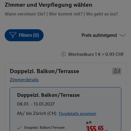
Zimmer und Verpflegung wählen
Wann verreisen Sie? |
Wer kommt mit?
| Wo geht es los?
Filtern (0)
Preis aufsteigend
Wechselkurs 1 € = 0.93 CHF
Doppelzi. Balkon/Terrasse
2
Zimmerdetails
Doppelzi. Balkon/Terrasse
Buchen
08.01. - 13.01.2027
Ab/ bis Zürich (CH)
Flugdetails anzeigen
p.P.
355.
65
CHF
Doppelzi. Balkon/Terrasse