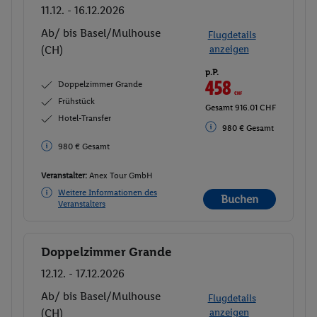
11.12. - 16.12.2026
Ab/ bis Basel/Mulhouse
Flugdetails
(CH)
anzeigen
p.P.
458
CHF
Doppelzimmer Grande
Frühstück
Gesamt 916.01 CHF
Hotel-Transfer
980 € Gesamt
980 € Gesamt
Veranstalter:
Anex Tour GmbH
Weitere Informationen des
Buchen
Veranstalters
Doppelzimmer Grande
Buchen
12.12. - 17.12.2026
Ab/ bis Basel/Mulhouse
Flugdetails
(CH)
anzeigen