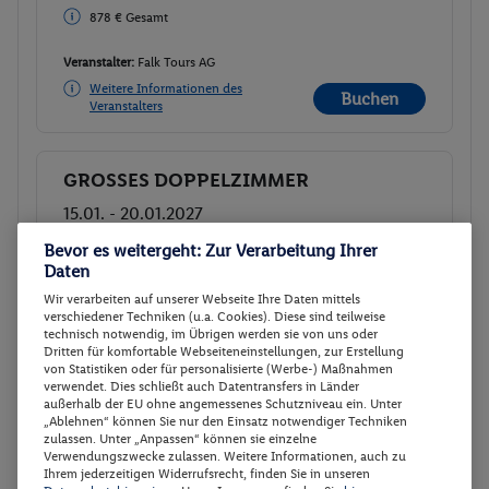
878 € Gesamt
Veranstalter:
Falk Tours AG
Weitere Informationen des
Buchen
Veranstalters
GROSSES DOPPELZIMMER
Buchen
15.01. - 20.01.2027
Ab/ bis Zürich (CH)
Bevor es weitergeht: Zur Verarbeitung Ihrer
Flugdetails anzeigen
Daten
p.P.
Flex Tarif zubuchbar
Wir verarbeiten auf unserer Webseite Ihre Daten mittels
410.
33
CHF
verschiedener Techniken (u.a. Cookies). Diese sind teilweise
GROSSES DOPPELZIMMER
technisch notwendig, im Übrigen werden sie von uns oder
Gesamt 820.67 CHF
Dritten für komfortable Webseiteneinstellungen, zur Erstellung
Halbpension
von Statistiken oder für personalisierte (Werbe-) Maßnahmen
878 € Gesamt
verwendet. Dies schließt auch Datentransfers in Länder
878 € Gesamt
außerhalb der EU ohne angemessenes Schutzniveau ein. Unter
„Ablehnen“ können Sie nur den Einsatz notwendiger Techniken
zulassen. Unter „Anpassen“ können sie einzelne
Veranstalter:
Falk Tours AG
Verwendungszwecke zulassen. Weitere Informationen, auch zu
Weitere Informationen des
Ihrem jederzeitigen Widerrufsrecht, finden Sie in unseren
Buchen
Veranstalters