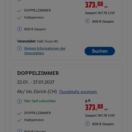
373.
88
CHF
DOPPELZIMMER
Gesamt 747.76 CHF
Halbpension
800 € Gesamt
800 € Gesamt
Veranstalter:
Falk Tours AG
Weitere Informationen des
Buchen
Veranstalters
DOPPELZIMMER
Buchen
22.01. - 27.01.2027
Ab/ bis Zürich (CH)
Flugdetails anzeigen
p.P.
Flex Tarif zubuchbar
373.
88
CHF
DOPPELZIMMER
Gesamt 747.76 CHF
Halbpension
800 € Gesamt
800 € Gesamt