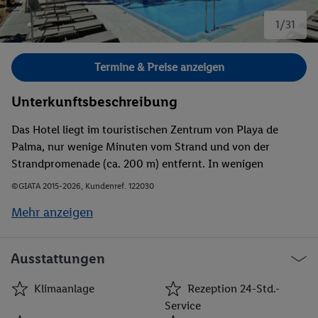
1/31
Bild 1 von 31.
Termine & Preise anzeigen
Unterkunftsbeschreibung
Das Hotel liegt im touristischen Zentrum von Playa de
Palma, nur wenige Minuten vom Strand und von der
Strandpromenade (ca. 200 m) entfernt. In wenigen
Gehminuten ist das Stadtzentrum mit den Läden,
©GIATA 2015-2026, Kundenref. 122030
Boutiquen, Bars, Restaurants und dem Nachtleben zu
Mehr anzeigen
erreichen. Eine Haltestelle der öffentlichen Verkehrsmittel
ist ca. 200 m entfernt.
Ausstattungen
Klimaanlage
Rezeption 24-Std.-
Service