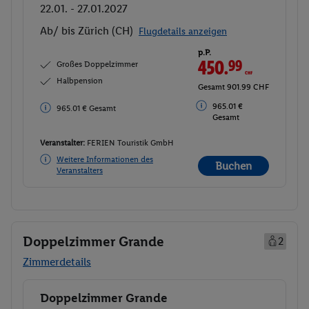
22.01. - 27.01.2027
Ab/ bis Zürich (CH)
Flugdetails anzeigen
p.P.
450.
99
CHF
Großes Doppelzimmer
Halbpension
Gesamt 901.99 CHF
965.01 €
965.01 € Gesamt
Gesamt
Veranstalter:
FERIEN Touristik GmbH
Weitere Informationen des
Buchen
Veranstalters
Doppelzimmer Grande
2
Zimmerdetails
Doppelzimmer Grande
Buchen