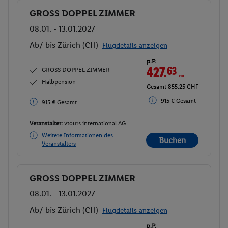
GROSS DOPPEL ZIMMER
Buchen
08.01. - 13.01.2027
Ab/ bis Zürich (CH)
Flugdetails anzeigen
p.P.
427.
63
CHF
GROSS DOPPEL ZIMMER
Halbpension
Gesamt 855.25 CHF
915 € Gesamt
915 € Gesamt
Veranstalter:
vtours international AG
Weitere Informationen des
Buchen
Veranstalters
GROSS DOPPEL ZIMMER
Buchen
08.01. - 13.01.2027
Ab/ bis Zürich (CH)
Flugdetails anzeigen
p.P.