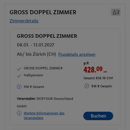
GROSS DOPPEL ZIMMER
2
Zimmerdetails
GROSS DOPPEL ZIMMER
Buchen
08.01. - 13.01.2027
Ab/ bis Zürich (CH)
Flugdetails anzeigen
p.P.
428.
09
CHF
GROSS DOPPEL ZIMMER
Halbpension
Gesamt 856.19 CHF
916 € Gesamt
916 € Gesamt
Veranstalter:
DERTOUR Deutschland
GmbH
Weitere Informationen des
Buchen
Veranstalters