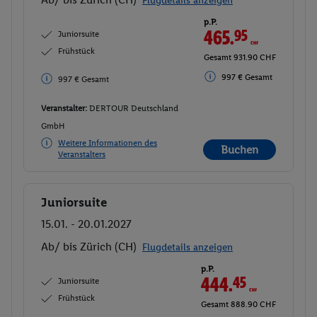
Flugdetails anzeigen
p.P.
465.
95
CHF
Juniorsuite
Frühstück
Gesamt 931.90 CHF
997 € Gesamt
997 € Gesamt
Veranstalter:
DERTOUR Deutschland
GmbH
Weitere Informationen des
Buchen
Veranstalters
Juniorsuite
Buchen
15.01. - 20.01.2027
Ab/ bis Zürich (CH)
Flugdetails anzeigen
p.P.
444.
45
CHF
Juniorsuite
Frühstück
Gesamt 888.90 CHF