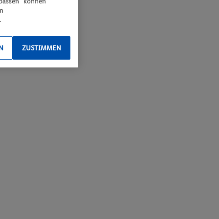
npassen“ können
en
.
N
ZUSTIMMEN