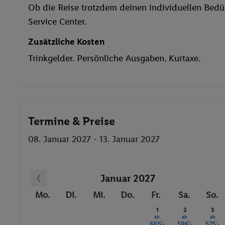
Ob die Reise trotzdem deinen individuellen Bedür
Außenpool(s)
Service Center.
Liegestühle
Whirlpool
Zusätzliche Kosten
Sonnenterrasse
Trinkgelder. Persönliche Ausgaben. Kurtaxe.
Massage
Fitness-Studio
Golf
Anzahl der Pools
Termine & Preise
Fitnessstudio
Whirlpool
08. Januar 2027 - 13. Januar 2027
Januar 2027
Mo.
Di.
Mi.
Do.
Fr.
Sa.
So.
1
2
3
ab
ab
ab
665'-
596'-
525'-