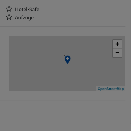
Hotel-Safe
Aufzüge
Hotel-Safe
Aufzüge
+
Bar(s)
−
Restaurant(s) mit Klimaanlage
Öffentliches Internet
Zimmerservice
Medizinische Betreuung
Fahrradverleih
OpenStreetMap
Garage
TV-Raum
Restaurant
Aufzug
Hallenbad