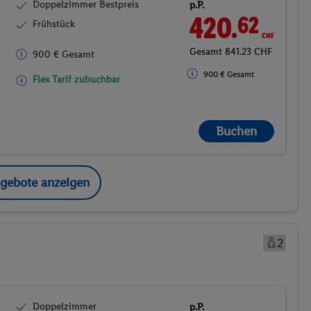
Doppelzimmer Bestpreis
p.P.
420.
CHF
62
Frühstück
Gesamt 841.23 CHF
900 € Gesamt
900 € Gesamt
Flex Tarif zubuchbar
Buchen
ngebote anzeigen
2
Doppelzimmer
p.P.