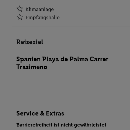
Klimaanlage
Empfangshalle
Klimaanlage
Empfangshalle
Reiseziel
Minimarkt
Restaurant(s)
Spanien Playa de Palma Carrer
Konferenzraum
Trasimeno
WLAN-Internet
Wäscheservice
Fahrradkeller
Parkplatz
Spielplatz
behindertengerecht
Service & Extras
Bar
Barrierefreiheit ist nicht gewährleistet
WLAN