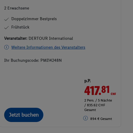
2 Erwachsene
Doppelzimmer Bestpreis
Frühstück
Veranstalter:
DERTOUR International
Weitere Informationen des Veranstalters
Ihr Buchungscode:
PMI14248N
p.P.
417.
CHF
81
2 Pers. / 5 Nächte
/ 835.62 CHF
Gesamt
Jetzt buchen
894 € Gesamt