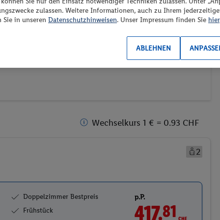
“ können Sie nur den Einsatz notwendiger Techniken zulassen. Unter „A
ungszwecke zulassen. Weitere Informationen, auch zu Ihrem jederzeitig
n Sie in unseren
Datenschutzhinweisen
. Unser Impressum finden Sie
hier
ransport
Weitere Filter
Preis aufsteigend
ABLEHNEN
ANPASSE
2)
(0/1)
Wechselkurs 1 € = 0.93 CHF
2
Doppelzimmer Bestpreis
p.P.
417.
CHF
81
Frühstück