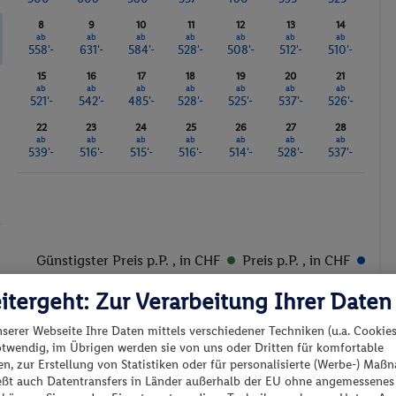
8
9
10
11
12
13
14
ab
ab
ab
ab
ab
ab
ab
558'-
631'-
584'-
528'-
508'-
512'-
510'-
15
16
17
18
19
20
21
ab
ab
ab
ab
ab
ab
ab
521'-
542'-
485'-
528'-
525'-
537'-
526'-
22
23
24
25
26
27
28
ab
ab
ab
ab
ab
ab
ab
539'-
516'-
515'-
516'-
514'-
528'-
537'-
Günstigster Preis p.P.
, in CHF
Preis p.P.
, in CHF
itergeht: Zur Verarbeitung Ihrer Daten
nserer Webseite Ihre Daten mittels verschiedener Techniken (u.a. Cookies
otwendig, im Übrigen werden sie von uns oder Dritten für komfortable
n, zur Erstellung von Statistiken oder für personalisierte (Werbe-) Ma
ießt auch Datentransfers in Länder außerhalb der EU ohne angemessenes
es los?