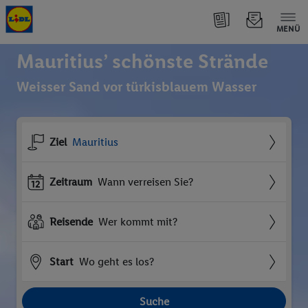
MENÜ
Mauritius’ schönste Strände
Weisser Sand vor türkisblauem Wasser
Ziel
Mauritius
Zeitraum
Wann verreisen Sie?
Reisende
Wer kommt mit?
Start
Wo geht es los?
Suche