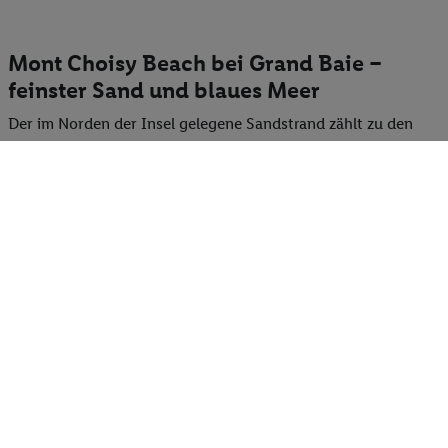
Mont Choisy Beach bei Grand Baie –
feinster Sand und blaues Meer
Der im Norden der Insel gelegene Sandstrand zählt zu den
ruhigen unter den Stränden in Mauritius. Von Palmen
gesäumt warten hier feinster Sand und der Ozean. Suchen Sie
nach den legendären Puderzuckerstränden der
Postkartenmotive, sind Sie am Strand von Mont Choisy
richtig.
Vom felsigen Pointe aux Canonniers zieht sich die Mont
Choisy Beach über Trou aux Biches bis nach Pointe aux
Piments. Restaurants gibt es zwar keine, in der Saison sind
jedoch fliegende Händler unterwegs. Sportliches Highlight ist
hier das Stand-Up-Paddling. Wollen Sie die Unterwasserwelt
von Mont Choisy kennenlernen, können Sie auch eine Fahrt
auf einem der Glasbodenboote buchen. Die Region ist