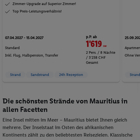
Zimmer-Upgrade auf Superior Zimmer!
Top Preis-Leistungsverhältnis!
p.P. ab
07.04.2027 - 15.04.2027
25.09.202
1'619
CHF
Standard
Apartmen
2 Pers. / 8 Nächte
Inkl. Flug,
Halbpension
, Transfer
Ohne Ver
/ 3'238 CHF
Gesamt
Strand
Sandstrand
24h Rezeption
Stran
Die schönsten Strände von Mauritius in
allen Facetten
Eine Insel mitten im Meer – Mauritius bietet Ihnen gleich
mehrere. Der Inselstaat im Osten des afrikanischen
Kontinents zählt zu den beliebtesten Reisezielen. Klassische