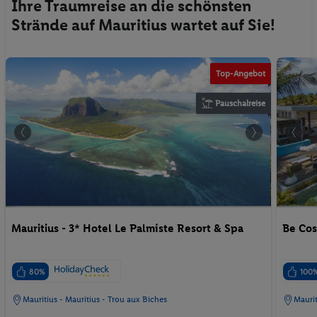
Ihre Traumreise an die schönsten
Strände auf Mauritius wartet auf Sie!
Top-Angebot
Pauschalreise
Mauritius - 3* Hotel Le Palmiste Resort & Spa
Be Cos
80%
100
Mauritius - Mauritius - Trou aux Biches
Maurit