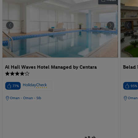
Al Hail Waves Hotel Managed by Centara
Belad 
77%
95%
Oman - Oman - Sib
Oman 
p.P. ab