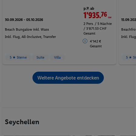
p.P. ab
1'935.
76
CHF
30.09.2026 - 05.10.2026
15.09.202
2 Pers. / 5 Nächte
/ 3'871.53 CHF
Beach Bungalow inkl. Wass
Beachfron
Gesamt
Inkl. Flug,
All-Inclusive
, Transfer
Inkl. Flu
4'142 €
Gesamt
5 ★ Sterne
Suite
Villa
5 ★ S
Weitere Angebote entdecken
Seychellen