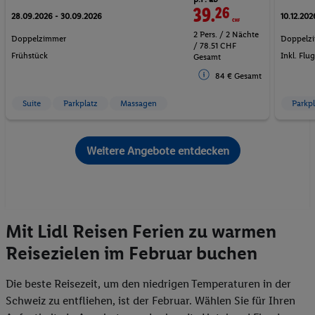
39.
26
CHF
28.09.2026 - 30.09.2026
10.12.202
2 Pers. / 2 Nächte
Doppelzimmer
Doppelz
/ 78.51 CHF
Frühstück
Inkl. Flu
Gesamt
84 € Gesamt
Suite
Parkplatz
Massagen
Parkpl
Weitere Angebote entdecken
Mit Lidl Reisen Ferien zu warmen
Reisezielen im Februar buchen
Die beste Reisezeit, um den niedrigen Temperaturen in der
Schweiz zu entfliehen, ist der Februar. Wählen Sie für Ihren