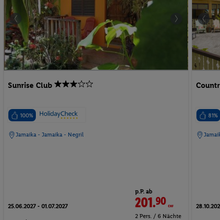
Sunrise Club
Countr
100%
81%
Jamaika - Jamaika - Negril
Jamaik
p.P. ab
201.
90
CHF
25.06.2027 - 01.07.2027
28.10.202
2 Pers. / 6 Nächte