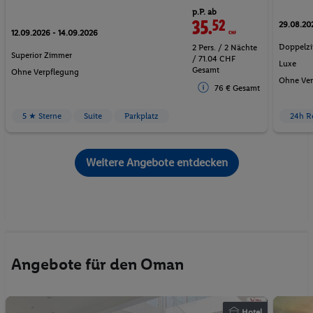
p.P. ab
35.
52
CHF
29.08.202
12.09.2026 - 14.09.2026
Doppelzi
2 Pers. / 2 Nächte
Superior Zimmer
/ 71.04 CHF
Luxe
Gesamt
Ohne Verpflegung
Ohne Ver
76 € Gesamt
5 ★ Sterne
Suite
Parkplatz
24h R
Weitere Angebote entdecken
Angebote für den Oman
Hotel