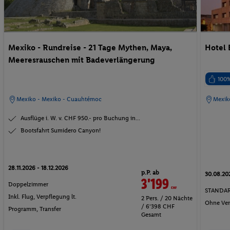
Mexiko - Rundreise - 21 Tage Mythen, Maya,
Hotel 
Meeresrauschen mit Badeverlängerung
100
Mexiko - Mexiko - Cuauhtémoc
Mexik
Ausflüge i. W. v. CHF 950.- pro Buchung in...
Bootsfahrt Sumidero Canyon!
28.11.2026 - 18.12.2026
p.P. ab
30.08.20
3'199
CHF
Doppelzimmer
STANDA
Inkl. Flug,
Verpflegung lt.
2 Pers. / 20 Nächte
Ohne Ver
/ 6'398 CHF
Programm
, Transfer
Gesamt