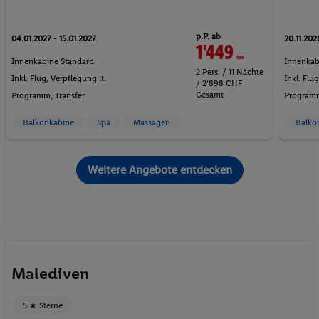
p.P. ab
04.01.2027 - 15.01.2027
20.11.202
1'449
CHF
Innenkabine Standard
Innenkab
2 Pers. / 11 Nächte
Inkl. Flug,
Verpflegung lt.
Inkl. Flu
/ 2'898 CHF
Gesamt
Programm
, Transfer
Program
Balkonkabine
Spa
Massagen
Balko
Weitere Angebote entdecken
Malediven
5 ★ Sterne