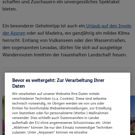
schaffen und Zuschauern ein unvergessliches Spektakel
bieten.
Ein besonderer Geheimtipp ist auch ein
Urlaub auf den Inseln
der Azoren
oder auf Madeira, wo ganzjährig ein mildes Klima
herrscht. Entlang von Vulkanseen oder den Wasserstraßen,
den sogenannten Levadas, dürfen Sie sich auf ausgiebige
Wanderrouten inmitten der traumhaften Landschaft freuen.
Bevor es weitergeht: Zur Verarbeitung Ihrer
Top-Angebote für Portugal
Daten
Wir verarbeiten auf unserer Webseite Ihre Daten mittels
verschiedener Techniken (u.a. Cookies). Diese sind teilweise
Top-Angebot
technisch notwendig, im Übrigen werden sie von uns oder
Dritten für komfortable Webseiteneinstellungen, zur Erstellung
von Statistiken oder für personalisierte (Werbe-) Maßnahmen
Pauschalreise
verwendet. Dies schließt auch Datentransfers in Länder
außerhalb der EU ohne angemessenes Schutzniveau ein. Unter
„Ablehnen“ können Sie nur den Einsatz notwendiger Techniken
zulassen. Unter „Anpassen“ können sie einzelne