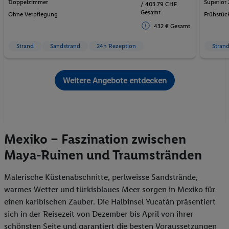
Doppelzimmer
Superior
/ 403.79 CHF
Gesamt
Ohne Verpflegung
Frühstüc
432 € Gesamt
Strand
Sandstrand
24h Rezeption
Stran
Weitere Angebote entdecken
Mexiko – Faszination zwischen
Maya-Ruinen und Traumstränden
Malerische Küstenabschnitte, perlweisse Sandstrände,
warmes Wetter und türkisblaues Meer sorgen in Mexiko für
einen karibischen Zauber. Die Halbinsel Yucatán präsentiert
sich in der Reisezeit von Dezember bis April von ihrer
schönsten Seite und garantiert die besten Voraussetzungen