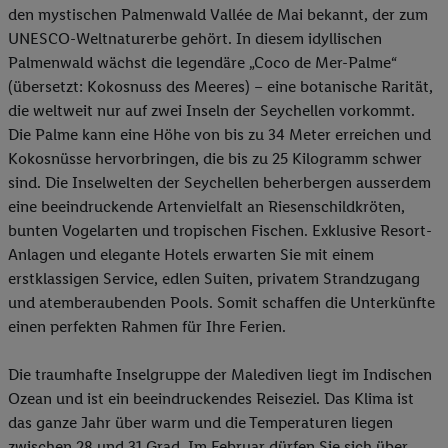
den mystischen Palmenwald Vallée de Mai bekannt, der zum
UNESCO-Weltnaturerbe gehört. In diesem idyllischen
Palmenwald wächst die legendäre „Coco de Mer-Palme“
(übersetzt: Kokosnuss des Meeres) – eine botanische Rarität,
die weltweit nur auf zwei Inseln der Seychellen vorkommt.
Die Palme kann eine Höhe von bis zu 34 Meter erreichen und
Kokosnüsse hervorbringen, die bis zu 25 Kilogramm schwer
sind. Die Inselwelten der Seychellen beherbergen ausserdem
eine beeindruckende Artenvielfalt an Riesenschildkröten,
bunten Vogelarten und tropischen Fischen. Exklusive Resort-
Anlagen und elegante Hotels erwarten Sie mit einem
erstklassigen Service, edlen Suiten, privatem Strandzugang
und atemberaubenden Pools. Somit schaffen die Unterkünfte
einen perfekten Rahmen für Ihre Ferien.
Die traumhafte Inselgruppe der Malediven liegt im Indischen
Ozean und ist ein beeindruckendes Reiseziel. Das Klima ist
das ganze Jahr über warm und die Temperaturen liegen
zwischen 28 und 31 Grad. Im Februar dürfen Sie sich über