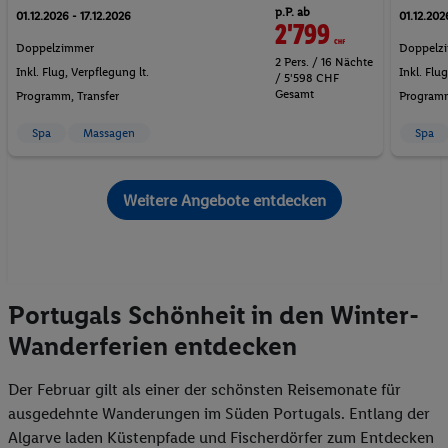
p.P. ab
01.12.2026 - 17.12.2026
01.12.202
2'799
CHF
Doppelzimmer
Doppelz
2 Pers. / 16 Nächte
Inkl. Flug,
Verpflegung lt.
Inkl. Flu
/ 5'598 CHF
Gesamt
Programm
, Transfer
Program
Spa
Massagen
Spa
Weitere Angebote entdecken
Portugals Schönheit in den Winter-
Wanderferien entdecken
Der Februar gilt als einer der schönsten Reisemonate für
ausgedehnte Wanderungen im Süden Portugals. Entlang der
Algarve laden Küstenpfade und Fischerdörfer zum Entdecken