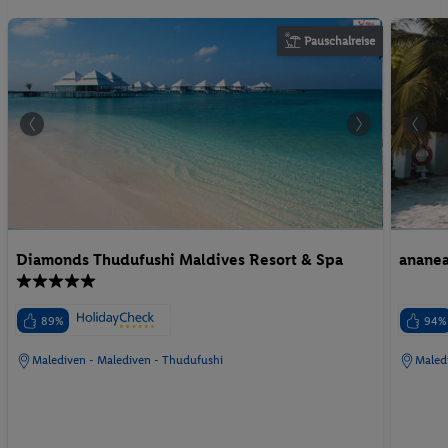
Pauschalreise
Diamonds Thudufushi Maldives Resort & Spa
anane
89%
94%
Malediven - Malediven - Thudufushi
Maled