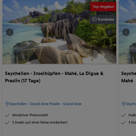
Top-Angebot
Rundreise
Seychellen - Inselhüpfen - Mahé, La Digue &
Seyche
Praslin (17 Tage)
Mahé
Seychellen - Grand Anse Praslin - Grand Anse
Seyche
Attraktiver Preisvorteil!
Halb
3 Inseln auf einer Reise entdecken!
3 In