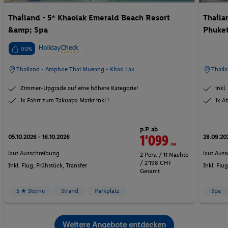
Thailand - 5* Khaolak Emerald Beach Resort
Thaila
&amp; Spa
Phuke
90%
Thailand - Amphoe Thai Mueang - Khao Lak
Thaila
Zimmer-Upgrade auf eine höhere Kategorie!
inkl
1x Fahrt zum Takuapa Markt inkl.!
1x A
p.P. ab
1'099
CHF
05.10.2026 - 16.10.2026
28.09.202
laut Ausschreibung
laut Aus
2 Pers. / 11 Nächte
/ 2'198 CHF
Inkl. Flug,
Frühstück
, Transfer
Inkl. Flu
Gesamt
5 ★ Sterne
Strand
Parkplatz
Spa
Weitere Angebote entdecken