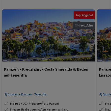
Top-Angebot
Kreuzfahrt
Kanaren - Kreuzfahrt - Costa Smeralda & Baden
Kanare
auf Teneriffa
Lissab
Spanien - Kanaren - Teneriffa
Spanie
Bis zu € 400.- Preisvorteil pro Person!
Bis z
Erleben Sie die traumhaften Kanaren und en...
Trau