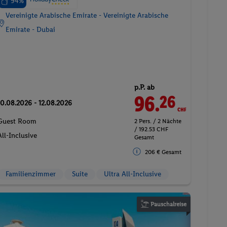
94%
Vereinigte Arabische Emirate - Vereinigte Arabische
Emirate - Dubai
p.P. ab
96.
CHF
26
10.08.2026 - 12.08.2026
Guest Room
2 Pers. / 2 Nächte
/ 192.53 CHF
All-Inclusive
Gesamt
206 € Gesamt
Familienzimmer
Suite
Ultra All-Inclusive
Pauschalreise