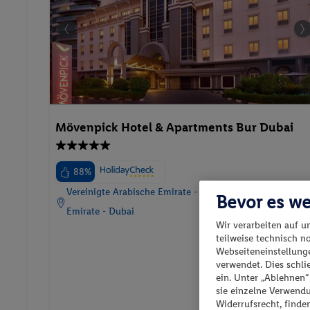
Mövenpick Hotel & Apartments Bur Dubai
88%
Vereinigte Arabische Emirate - Vereinigte Arabische
Bevor es we
Emirate - Dubai
Wir verarbeiten auf u
teilweise technisch n
Webseiteneinstellunge
verwendet. Dies schl
ein. Unter „Ablehnen
p.P. ab
sie einzelne Verwend
689.
CH
73
Widerrufsrecht, finde