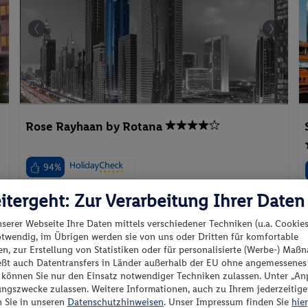
Rose Rayhaan by Rotana
94%
Vereinigte Arabische Emirate - Vereinigte Arabische
itergeht: Zur Verarbeitung Ihrer Daten
Emirate - Dubai
nserer Webseite Ihre Daten mittels verschiedener Techniken (u.a. Cookies
otwendig, im Übrigen werden sie von uns oder Dritten für komfortable
n, zur Erstellung von Statistiken oder für personalisierte (Werbe-) Ma
ießt auch Datentransfers in Länder außerhalb der EU ohne angemessenes
“ können Sie nur den Einsatz notwendiger Techniken zulassen. Unter „A
ungszwecke zulassen. Weitere Informationen, auch zu Ihrem jederzeitig
p.P. ab
F
n Sie in unseren
Datenschutzhinweisen
. Unser Impressum finden Sie
hier