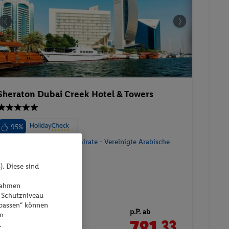
Sheraton Dubai Creek Hotel & Towers
95%
Vereinigte Arabische Emirate - Vereinigte Arabische
Emirate - Dubai
). Diese sind
ßnahmen
 Schutzniveau
npassen“ können
p.P. ab
en
781.
CHF
33
.