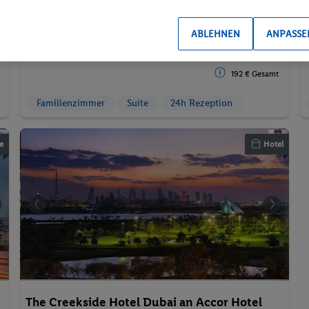
89.
CHF
72
01.10.2026 - 03.10.2026
Guest Room
2 Pers. / 2 Nächte
ABLEHNEN
ANPASSE
/ 179.44 CHF
All-Inclusive
Gesamt
192 € Gesamt
Familienzimmer
Suite
24h Rezeption
e
Hotel
The Creekside Hotel Dubai an Accor Hotel