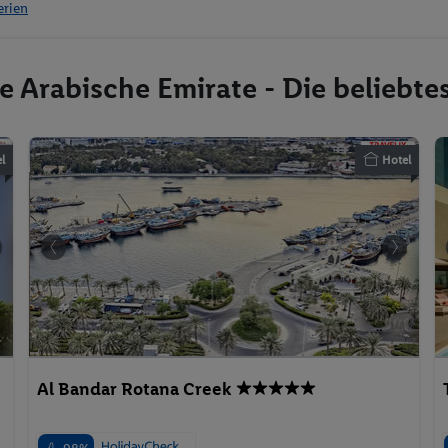
erien
gte Arabische Emirate - Die beliebt
l
Hotel
Al Bandar Rotana Creek