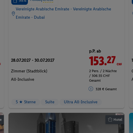
98%
Vereinigte Arabische Emirate - Vereinigte Arabische
Emirate - Dubai
p.P. ab
F
153.
CHF
27
28.07.2027 - 30.07.2027
Zimmer (Stadtblick)
2 Pers. / 2 Nächte
/ 306.55 CHF
All-Inclusive
Gesamt
328 € Gesamt
5 ★ Sterne
Suite
Ultra All-Inclusive
e
Hotel