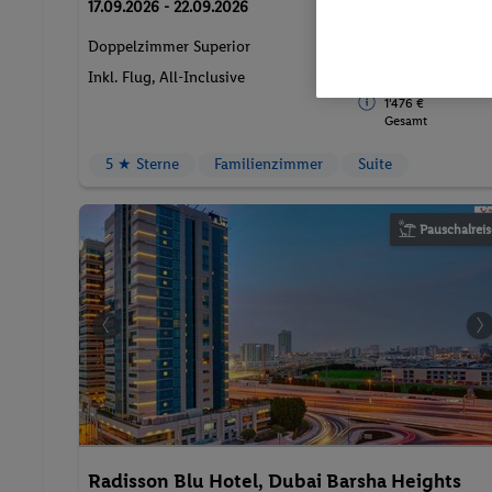
17.09.2026 - 22.09.2026
2 Pers. / 5 Nächte
Doppelzimmer Superior
/ 1'379.47 CHF
Gesamt
Inkl. Flug,
All-Inclusive
1'476 €
Gesamt
5 ★ Sterne
Familienzimmer
Suite
Pauschalreis
Radisson Blu Hotel, Dubai Barsha Heights