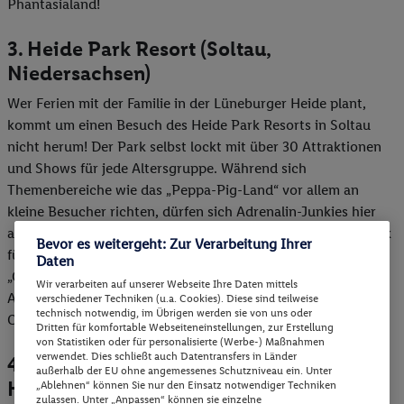
Phantasialand!
3. Heide Park Resort (Soltau,
Niedersachsen)
Wer Ferien mit der Familie in der Lüneburger Heide plant,
kommt um einen Besuch des Heide Park Resorts in Soltau
nicht herum! Der Park selbst lockt mit über 30 Attraktionen
und Shows für jede Altersgruppe. Während sich
Themenbereiche wie das „Peppa-Pig-Land“ vor allem an
kleine Besucher richten, dürfen sich Adrenalin-Junkies hier
auf berüchtigte Fahrgeschäfte wie die durch ein Schiffswrack
Bevor es weitergeht: Zur Verarbeitung Ihrer
führende „Krake“ oder Europas höchste Holzachterbahn
Daten
„Colossos“ freuen. Übernachten kann man im dazugehörigen
Wir verarbeiten auf unserer Webseite Ihre Daten mittels
Abenteuerhotel oder einem liebevoll gestalteten
verschiedener Techniken (u.a. Cookies). Diese sind teilweise
technisch notwendig, im Übrigen werden sie von uns oder
Campingplatz.
Dritten für komfortable Webseiteneinstellungen, zur Erstellung
von Statistiken oder für personalisierte (Werbe-) Maßnahmen
verwendet. Dies schließt auch Datentransfers in Länder
4. Hansa-Park (Sierksdorf, Schleswig-
außerhalb der EU ohne angemessenes Schutzniveau ein. Unter
Holstein)
„Ablehnen“ können Sie nur den Einsatz notwendiger Techniken
zulassen. Unter „Anpassen“ können sie einzelne