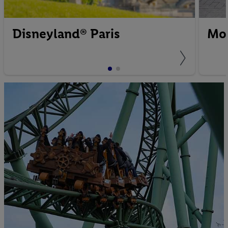
Disneyland® Paris
Mov