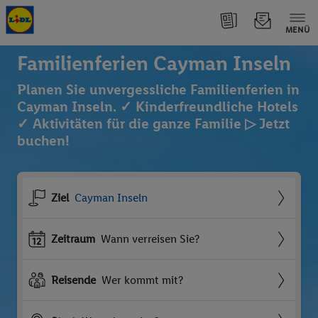
MENÜ
Familienferien Cayman Inseln
Planen Sie unvergessliche Familienferien in
Cayman Inseln. ✓ Kinderfreundliche Hotels
✓ Aktivitäten für die ganze Familie ▷ Jetzt
buchen!
Ziel
Cayman Inseln
Zeitraum
Wann verreisen Sie?
Reisende
Wer kommt mit?