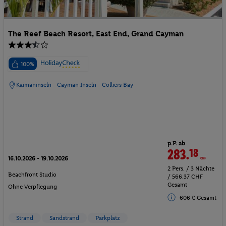
The Reef Beach Resort, East End, Grand Cayman
100%
Kaimaninseln - Cayman Inseln - Colliers Bay
p.P. ab
283.
18
CHF
16.10.2026 - 19.10.2026
2 Pers. / 3 Nächte
Beachfront Studio
/ 566.37 CHF
Gesamt
Ohne Verpflegung
606 € Gesamt
Strand
Sandstrand
Parkplatz