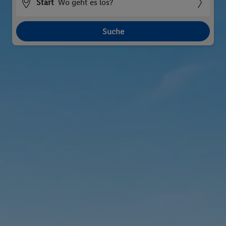
Start
Wo geht es los?
Suche