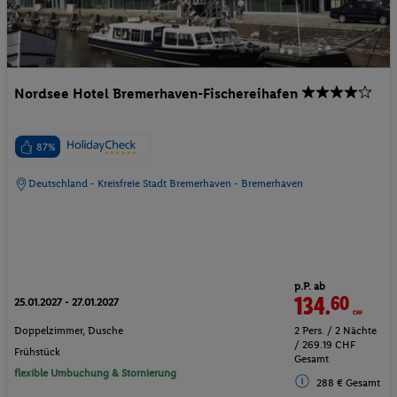
Nordsee Hotel Bremerhaven-Fischereihafen
87%
Deutschland - Kreisfreie Stadt Bremerhaven - Bremerhaven
p.P. ab
134.
60
CHF
25.01.2027 - 27.01.2027
Doppelzimmer, Dusche
2 Pers. / 2 Nächte
/ 269.19 CHF
Frühstück
Gesamt
flexible Umbuchung & Stornierung
288 € Gesamt