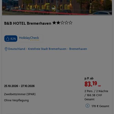
B&B HOTEL Bremerhaven
82%
Deutschland - Kreisfreie Stadt Bremerhaven - Bremerhaven
p.P. ab
83.
19
CHF
25.10.2026 - 27.10.2026
2 Pers. / 2 Nächte
Zweibettzimmer (SPAR)
/ 166.38 CHF
Gesamt
Ohne Verpflegung
178 € Gesamt