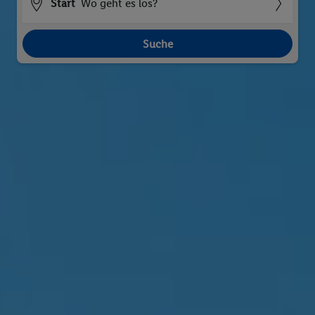
Start
Wo geht es los?
Suche