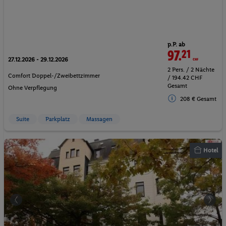
p.P. ab
97.
21
CHF
27.12.2026 - 29.12.2026
2 Pers. / 2 Nächte
Comfort Doppel-/Zweibettzimmer
/ 194.42 CHF
Gesamt
Ohne Verpflegung
208 € Gesamt
Suite
Parkplatz
Massagen
Hotel