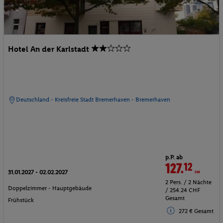
Hotel An der Karlstadt
Deutschland - Kreisfreie Stadt Bremerhaven - Bremerhaven
p.P. ab
127.
12
CHF
31.01.2027 - 02.02.2027
2 Pers. / 2 Nächte
Doppelzimmer - Hauptgebäude
/ 254.24 CHF
Gesamt
Frühstück
272 € Gesamt