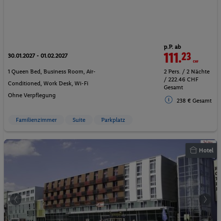
p.P. ab
111.
23
CHF
30.01.2027 - 01.02.2027
1 Queen Bed, Business Room, Air-
2 Pers. / 2 Nächte
/ 222.46 CHF
Conditioned, Work Desk, Wi-Fi
Gesamt
Ohne Verpflegung
238 € Gesamt
Familienzimmer
Suite
Parkplatz
Hotel