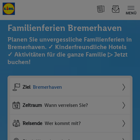
MENÜ
Familienferien Bremerhaven
Planen Sie unvergessliche Familienferien in
Bremerhaven. ✓ Kinderfreundliche Hotels
✓ Aktivitäten für die ganze Familie ▷ Jetzt
buchen!
Ziel
Bremerhaven
Zeitraum
Wann verreisen Sie?
Reisende
Wer kommt mit?