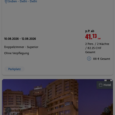
Indien - Delhi - Delhi
p.P. ab
41.
13
CHF
10.08.2026 - 12.08.2026
2 Pers. / 2 Nächte
Doppelzimmer - Superior
/ 82.25 CHF
Gesamt
Ohne Verpflegung
88 € Gesamt
Parkplatz
Hotel