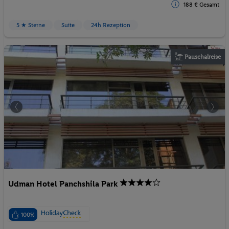
188 € Gesamt
5 ★ Sterne
Suite
24h Rezeption
Pauschalreise
Udman Hotel Panchshila Park
100%