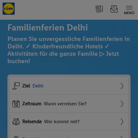
MENÜ
Familienferien Delhi
Planen Sie unvergessliche Familienferien in
Delhi. ✓ Kinderfreundliche Hotels ✓
Aktivitäten für die ganze Familie ▷ Jetzt
buchen!
Ziel
Delhi
Zeitraum
Wann verreisen Sie?
Reisende
Wer kommt mit?