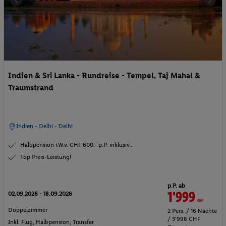
Indien & Sri Lanka - Rundreise - Tempel, Taj Mahal &
Traumstrand
Indien - Delhi - Delhi
Halbpension i.W.v. CHF 600.- p.P. inklusiv...
Top Preis-Leistung!
p.P. ab
1'999
CHF
02.09.2026 - 18.09.2026
Doppelzimmer
2 Pers. / 16 Nächte
/ 3'998 CHF
Inkl. Flug,
Halbpension
, Transfer