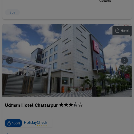
Gesamt
Spa
Hotel
Udman Hotel Chattarpur
100%