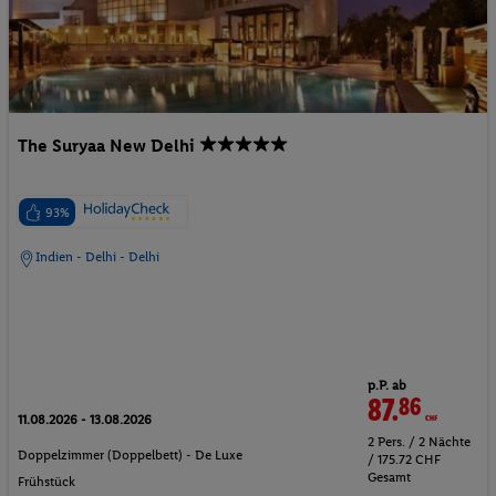
The Suryaa New Delhi
93%
Indien - Delhi - Delhi
p.P. ab
87.
86
CHF
11.08.2026 - 13.08.2026
2 Pers. / 2 Nächte
Doppelzimmer (Doppelbett) - De Luxe
/ 175.72 CHF
Gesamt
Frühstück