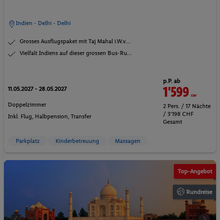
Indien - Delhi - Delhi
Grosses Ausflugspaket mit Taj Mahal i.W.v....
Vielfalt Indiens auf dieser grossen Bus-Ru...
p.P. ab
1'599
CHF
11.05.2027 - 28.05.2027
Doppelzimmer
2 Pers. / 17 Nächte
/ 3'198 CHF
Inkl. Flug,
Halbpension
, Transfer
Gesamt
Parkplatz
Kinderbetreuung
Massagen
Top-Angebot
Rundreise