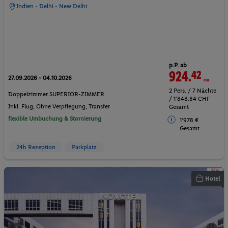
Indien - Delhi - New Delhi
p.P. ab
924.
42
CHF
27.09.2026 - 04.10.2026
2 Pers. / 7 Nächte
Doppelzimmer SUPERIOR-ZIMMER
/ 1'848.84 CHF
Inkl. Flug,
Ohne Verpflegung
, Transfer
Gesamt
flexible Umbuchung & Stornierung
1'978 €
Gesamt
24h Rezeption
Parkplatz
Hotel