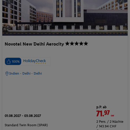
Novotel New Delhi Aerocity
100%
Indien - Delhi - Delhi
p.P. ab
71.
97
CHF
01.08.2027 - 03.08.2027
2 Pers. / 2 Nächte
Standard Twin Room (SPAR)
/ 143.94 CHF