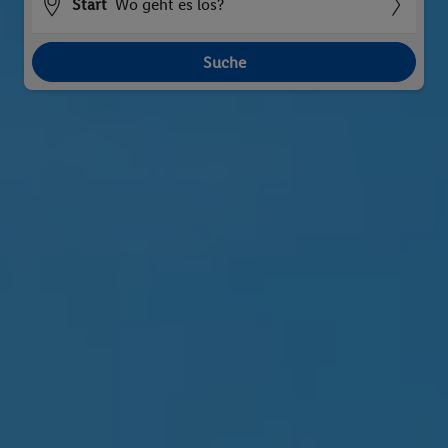
Start
Wo geht es los?
Suche