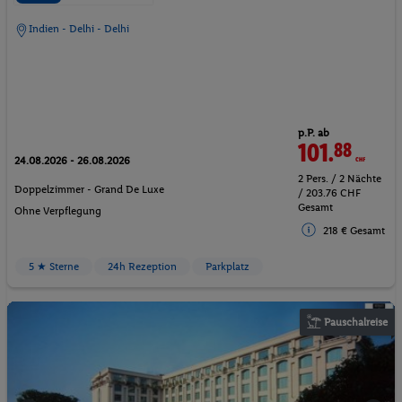
Indien - Delhi - Delhi
p.P. ab
101.
88
CHF
24.08.2026 - 26.08.2026
2 Pers. / 2 Nächte
Doppelzimmer - Grand De Luxe
/ 203.76 CHF
Gesamt
Ohne Verpflegung
218 € Gesamt
5 ★ Sterne
24h Rezeption
Parkplatz
Pauschalreise