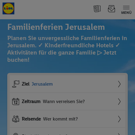
MENÜ
Familienferien Jerusalem
Planen Sie unvergessliche Familienferien in
Jerusalem. ✓ Kinderfreundliche Hotels ✓
Aktivitäten für die ganze Familie ▷ Jetzt
buchen!
Ziel
Jerusalem
Zeitraum
Wann verreisen Sie?
Reisende
Wer kommt mit?