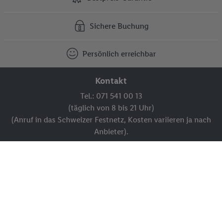
Sichere Buchung
Persönlich erreichbar
Kontakt
Tel.: 071 541 00 13
(täglich von 8 bis 21 Uhr)
(Anruf in das Schweizer Festnetz, Kosten variieren ja nach
Anbieter).
Kontakt und Meldesystem
FAQ
Aktuelle Prospekte