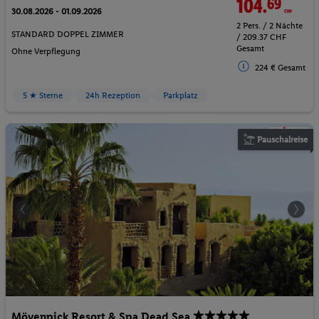
104.
69
CHF
30.08.2026 - 01.09.2026
2 Pers. / 2 Nächte
STANDARD DOPPEL ZIMMER
/ 209.37 CHF
Gesamt
Ohne Verpflegung
224 € Gesamt
5 ★ Sterne
24h Rezeption
Parkplatz
Pauschalreise
Mövenpick Resort & Spa Dead Sea