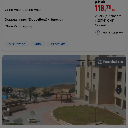
p.P. ab
118.
71
CHF
28.08.2026 - 30.08.2026
2 Pers. / 2 Nächte
Doppelzimmer (Doppelbett) - Superior
/ 237.41 CHF
Gesamt
Ohne Verpflegung
254 € Gesamt
5 ★ Sterne
Suite
Parkplatz
Pauschalreise