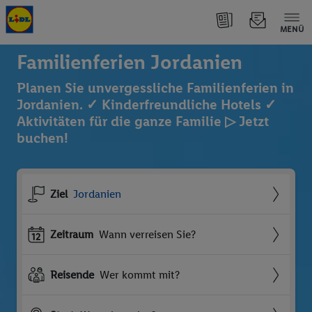
MENÜ
Familienferien Jordanien
Planen Sie unvergessliche Familienferien in
Jordanien. ✓ Kinderfreundliche Hotels ✓
Aktivitäten für die ganze Familie ▷ Jetzt
buchen!
Ziel
Jordanien
Zeitraum
Wann verreisen Sie?
Reisende
Wer kommt mit?