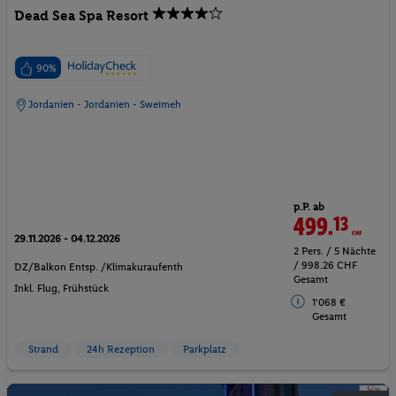
Dead Sea Spa Resort
90%
Jordanien - Jordanien - Sweimeh
p.P. ab
499.
13
CHF
29.11.2026 - 04.12.2026
2 Pers. / 5 Nächte
/ 998.26 CHF
DZ/Balkon Entsp. /Klimakuraufenth
Gesamt
Inkl. Flug,
Frühstück
1'068 €
Gesamt
Strand
24h Rezeption
Parkplatz