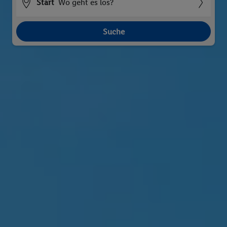
Start
Wo geht es los?
Suche