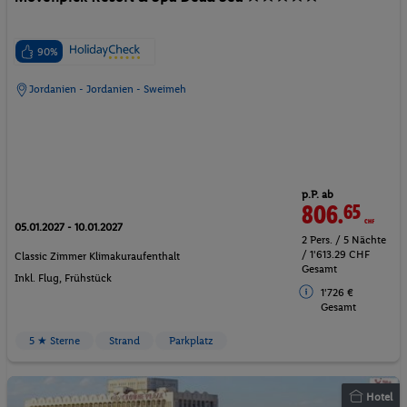
90%
Jordanien - Jordanien - Sweimeh
p.P. ab
806.
65
CHF
05.01.2027 - 10.01.2027
2 Pers. / 5 Nächte
/ 1'613.29 CHF
Classic Zimmer Klimakuraufenthalt
Gesamt
Inkl. Flug,
Frühstück
1'726 €
Gesamt
5 ★ Sterne
Strand
Parkplatz
Hotel