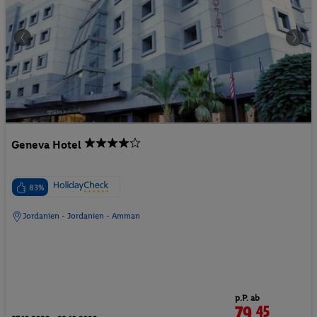
Geneva Hotel
83%
Jordanien - Jordanien - Amman
p.P. ab
79.
45
CHF