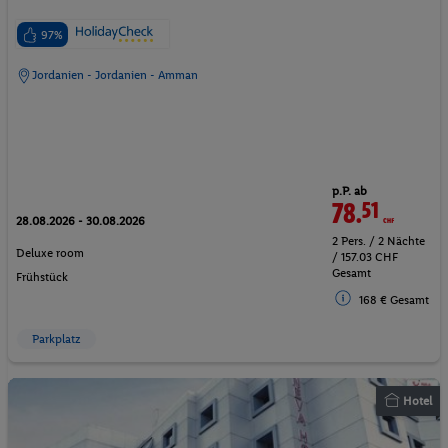
97%
Jordanien - Jordanien - Amman
p.P. ab
78.
51
CHF
28.08.2026 - 30.08.2026
2 Pers. / 2 Nächte
Deluxe room
/ 157.03 CHF
Gesamt
Frühstück
168 € Gesamt
Parkplatz
Hotel