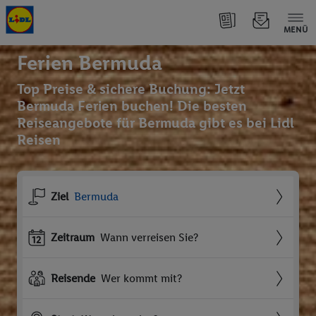
MENÜ
Ferien Bermuda
Top Preise & sichere Buchung: Jetzt
Bermuda Ferien buchen! Die besten
Reiseangebote für Bermuda gibt es bei Lidl
Reisen
Ziel
Bermuda
Zeitraum
Wann verreisen Sie?
Reisende
Wer kommt mit?