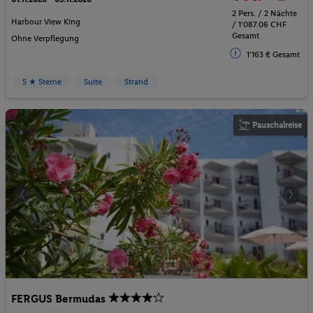
2 Pers. / 2 Nächte
Harbour View King
/ 1'087.06 CHF
Gesamt
Ohne Verpflegung
1'163 € Gesamt
5 ★ Sterne
Suite
Strand
Pauschalreise
FERGUS Bermudas