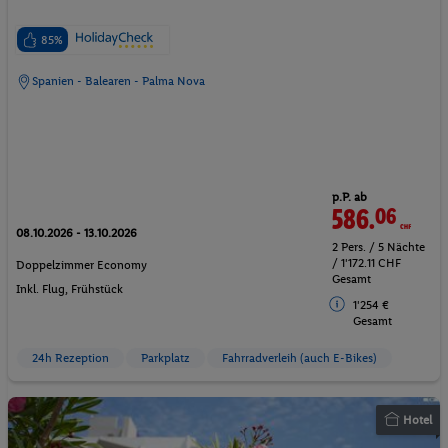
85%
Spanien - Balearen - Palma Nova
p.P. ab
586.
06
CHF
08.10.2026 - 13.10.2026
2 Pers. / 5 Nächte
/ 1'172.11 CHF
Doppelzimmer Economy
Gesamt
Inkl. Flug,
Frühstück
1'254 €
Gesamt
24h Rezeption
Parkplatz
Fahrradverleih (auch E-Bikes)
Hotel