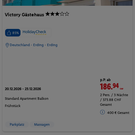
Victory Gästehaus
85%
Deutschland - Erding - Erding
p.P. ab
186.
94
CHF
20.12.2026 - 23.12.2026
2 Pers. / 3 Nächte
Standard Apartment Balkon
/ 373.88 CHF
Gesamt
Frühstück
400 € Gesamt
Parkplatz
Massagen