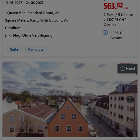
19.03.2027 - 24.03.2027
563.
62
CHF
1 Queen Bed, Standard Room, 22
2 Pers. / 5 Nächte
/ 1'127.25 CHF
Square Meters, Partly With Balcony, Air
Gesamt
Condition
1'206 €
Inkl. Flug,
Ohne Verpflegung
Gesamt
Suite
Parkplatz
Hotel