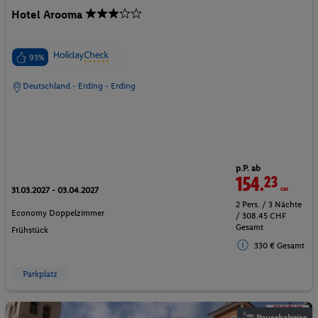
Hotel Arooma
93%
Deutschland - Erding - Erding
p.P. ab
154.
23
CHF
31.03.2027 - 03.04.2027
2 Pers. / 3 Nächte
Economy Doppelzimmer
/ 308.45 CHF
Gesamt
Frühstück
330 € Gesamt
Parkplatz
Pauschalreise