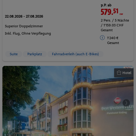
p.P. ab
579.
51
CHF
22.08.2026 - 27.08.2026
2 Pers. / 5 Nächte
/ 1'159.03 CHF
Superior Doppelzimmer
Gesamt
Inkl. Flug,
Ohne Verpflegung
1'240 €
Gesamt
Suite
Parkplatz
Fahrradverleih (auch E-Bikes)
Hotel