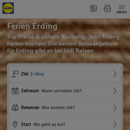
MENÜ
Ferien Erding
Top Preise & sichere Buchung: Jetzt Erding
Ferien buchen! Die besten Reiseangebote
für Erding gibt es bei Lidl Reisen
Ziel
Erding
Zeitraum
Wann verreisen Sie?
Reisende
Wer kommt mit?
Start
Wo geht es los?