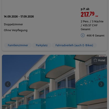
p.P. ab
217.
79
CHF
14.09.2026 - 17.09.2026
2 Pers. / 3 Nächte
Doppelzimmer
/ 435.57 CHF
Gesamt
Ohne Verpflegung
466 € Gesamt
Familienzimmer
Parkplatz
Fahrradverleih (auch E-Bikes)
Hotel