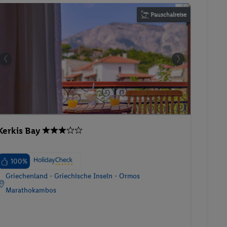
Pauschalreise
Kerkis Bay
100%
Griechenland - Griechische Inseln - Ormos
Marathokambos