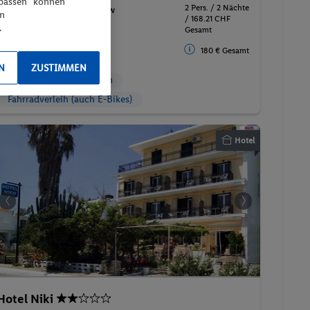
npassen“ können
2 Pers. / 2 Nächte
double promo parking view
en
/ 168.21 CHF
.
Frühstück
Gesamt
180 € Gesamt
N
ZUSTIMMEN
Parkplatz
Massagen
Fahrradverleih (auch E-Bikes)
Hotel
Hotel Niki