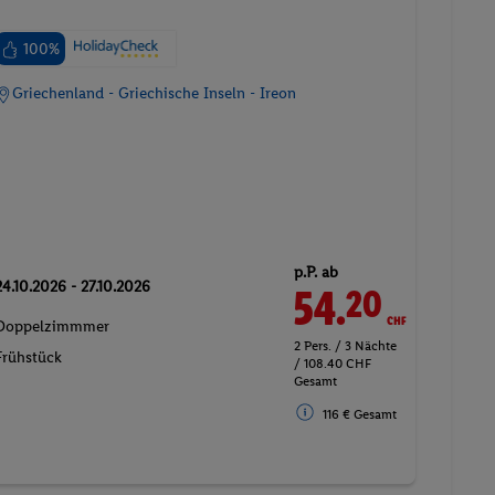
100%
Griechenland - Griechische Inseln - Ireon
p.P. ab
24.10.2026 - 27.10.2026
54.
CHF
20
Doppelzimmmer
2 Pers. / 3 Nächte
Frühstück
/ 108.40 CHF
Gesamt
116 € Gesamt