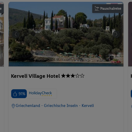
e
Pauschalreise
Kerveli Village Hotel
91%
Griechenland - Griechische Inseln - Kerveli