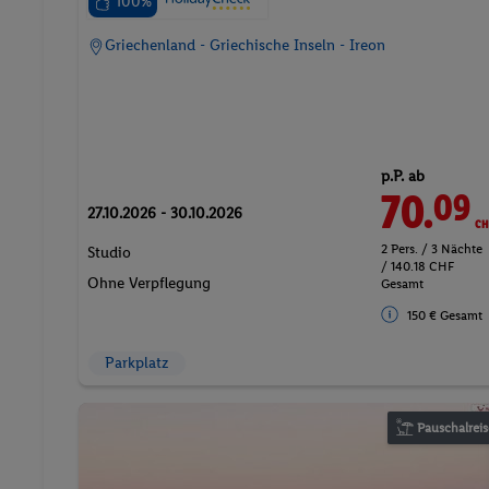
100%
Griechenland - Griechische Inseln - Ireon
p.P. ab
70.
CH
09
27.10.2026 - 30.10.2026
2 Pers. / 3 Nächte
Studio
/ 140.18 CHF
Ohne Verpflegung
Gesamt
150 € Gesamt
Parkplatz
Pauschalreis