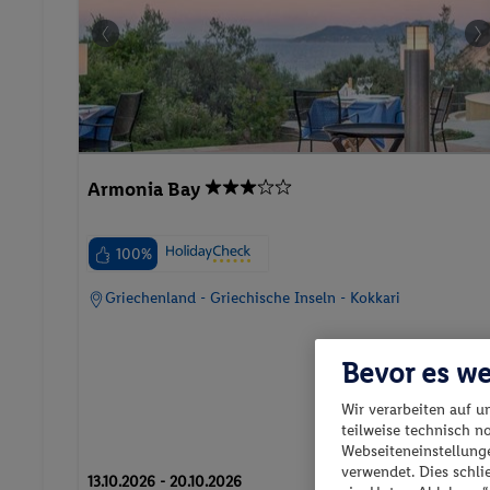
Armonia Bay
100%
Griechenland - Griechische Inseln - Kokkari
Bevor es we
Wir verarbeiten auf u
teilweise technisch n
p.P. ab
Webseiteneinstellunge
627.
CH
98
verwendet. Dies schl
13.10.2026 - 20.10.2026