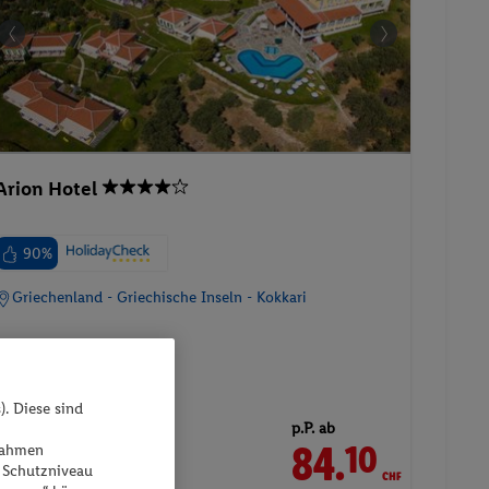
Arion Hotel
90%
Griechenland - Griechische Inseln - Kokkari
). Diese sind
p.P. ab
84.
CHF
10
ßnahmen
02.06.2027 - 04.06.2027
 Schutzniveau