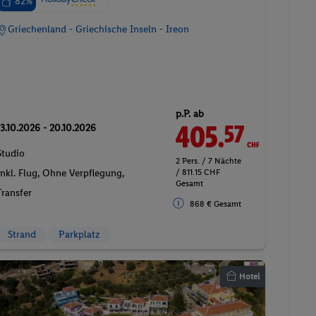
82%
Griechenland - Griechische Inseln - Ireon
p.P. ab
405.
CHF
57
13.10.2026 - 20.10.2026
Studio
2 Pers. / 7 Nächte
/ 811.15 CHF
Inkl. Flug,
Ohne Verpflegung
,
Gesamt
Transfer
868 € Gesamt
Strand
Parkplatz
Hotel