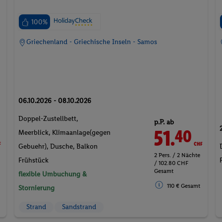
100%
Griechenland - Griechische Inseln - Samos
06.10.2026 - 08.10.2026
Doppel-Zustellbett,
p.P. ab
F
51.
CHF
40
Meerblick, Klimaanlage(gegen
Gebuehr), Dusche, Balkon
2 Pers. / 2 Nächte
Frühstück
/ 102.80 CHF
Gesamt
flexible Umbuchung &
110 € Gesamt
Stornierung
Strand
Sandstrand