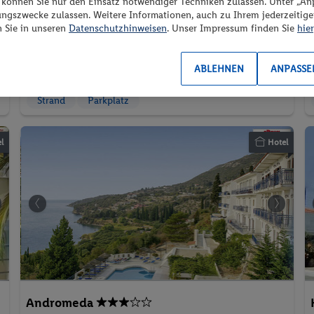
“ können Sie nur den Einsatz notwendiger Techniken zulassen. Unter „A
ungszwecke zulassen. Weitere Informationen, auch zu Ihrem jederzeitig
2 Pers. / 7 Nächte
Doppelzimmer Economy
n Sie in unseren
Datenschutzhinweisen
. Unser Impressum finden Sie
hier
/ 1'164.39 CHF
Inkl. Flug,
All-Inclusive
Gesamt
1'246 €
ABLEHNEN
ANPASSE
Gesamt
Strand
Parkplatz
l
Hotel
Andromeda