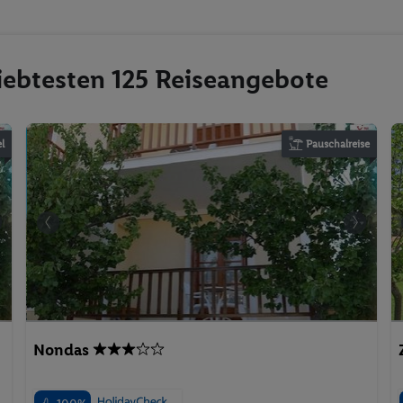
liebtesten 125 Reiseangebote
l
Pauschalreise
Nondas