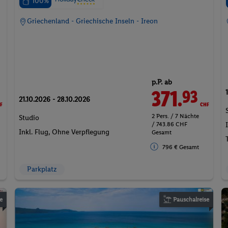
100%
Griechenland - Griechische Inseln - Ireon
p.P. ab
F
371.
CHF
93
21.10.2026 - 28.10.2026
2 Pers. / 7 Nächte
Studio
/ 743.86 CHF
Inkl. Flug,
Ohne Verpflegung
Gesamt
796 € Gesamt
Parkplatz
e
Pauschalreise