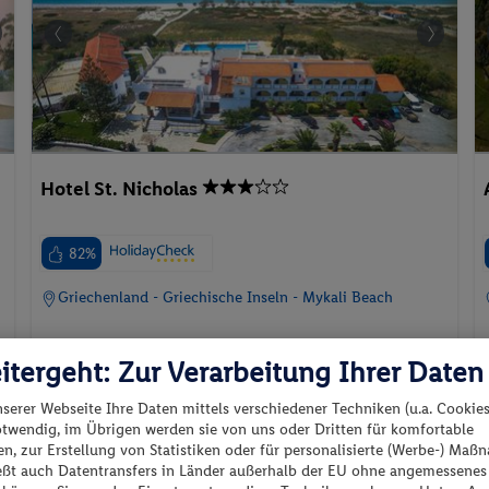
Hotel St. Nicholas
82%
Griechenland - Griechische Inseln - Mykali Beach
itergeht: Zur Verarbeitung Ihrer Daten
nserer Webseite Ihre Daten mittels verschiedener Techniken (u.a. Cookies
otwendig, im Übrigen werden sie von uns oder Dritten für komfortable
p.P. ab
n, zur Erstellung von Statistiken oder für personalisierte (Werbe-) Ma
F
582.
CHF
19
ießt auch Datentransfers in Länder außerhalb der EU ohne angemessenes
25.05.2027 - 01.06.2027