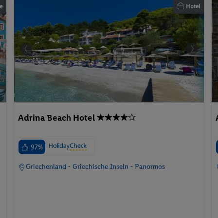
e
Hotel
Adrina Beach Hotel
97%
Griechenland - Griechische Inseln - Panormos