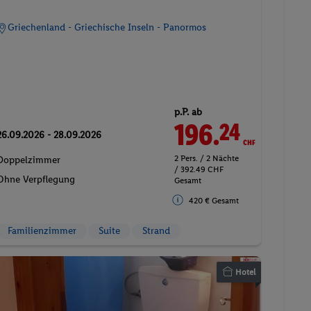
Griechenland - Griechische Inseln - Panormos
p.P. ab
196.
CHF
24
26.09.2026 - 28.09.2026
2 Pers. / 2 Nächte
Doppelzimmer
/ 392.49 CHF
Ohne Verpflegung
Gesamt
420 € Gesamt
Familienzimmer
Suite
Strand
Hotel