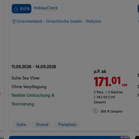
100%
Griechenland - Griechische Inseln - Stafylos
11.09.2026 - 14.09.2026
p.P. ab
171.
CHF
01
Suite Sea View
Ohne Verpflegung
2 Pers. / 3 Nächte
t
flexible Umbuchung &
/ 342.03 CHF
Gesamt
Stornierung
366 € Gesamt
Suite
Strand
Parkplatz