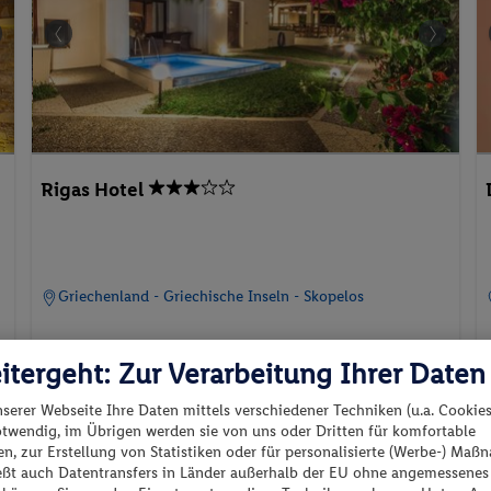
Rigas Hotel
Griechenland - Griechische Inseln - Skopelos
itergeht: Zur Verarbeitung Ihrer Daten
nserer Webseite Ihre Daten mittels verschiedener Techniken (u.a. Cookies
p.P. ab
otwendig, im Übrigen werden sie von uns oder Dritten für komfortable
21.09.2026 - 28.09.2026
F
697.
CHF
14
n, zur Erstellung von Statistiken oder für personalisierte (Werbe-) Ma
ießt auch Datentransfers in Länder außerhalb der EU ohne angemessenes
Studio, Gartenblick,