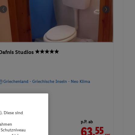
Dafnis Studios
Griechenland - Griechische Inseln - Neo Klima
). Diese sind
p.P. ab
ßnahmen
23.09.2026 - 25.09.2026
63.
CHF
55
 Schutzniveau