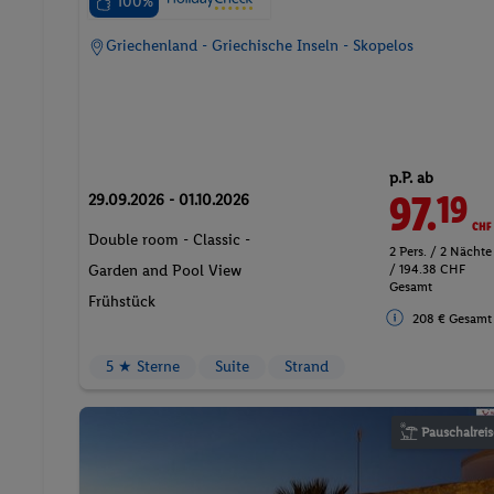
100%
Griechenland - Griechische Inseln - Skopelos
p.P. ab
97.
CHF
19
29.09.2026 - 01.10.2026
Double room - Classic -
2 Pers. / 2 Nächte
/ 194.38 CHF
Garden and Pool View
Gesamt
Frühstück
208 € Gesamt
5 ★ Sterne
Suite
Strand
Pauschalreis