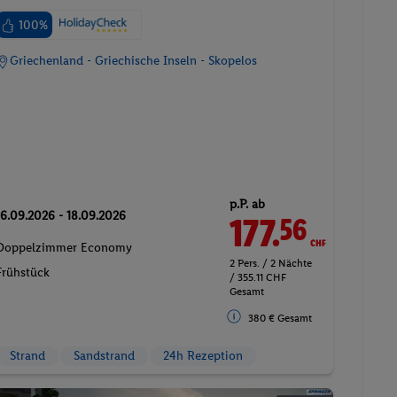
100%
Griechenland - Griechische Inseln - Skopelos
p.P. ab
16.09.2026 - 18.09.2026
177.
CHF
56
Doppelzimmer Economy
2 Pers. / 2 Nächte
Frühstück
/ 355.11 CHF
Gesamt
380 € Gesamt
Strand
Sandstrand
24h Rezeption