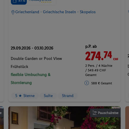
97%
Griechenland - Griechische Inseln - Skopelos
p.P. ab
29.09.2026 - 03.10.2026
274.
CHF
74
Double Garden or Pool View
2 Pers. / 4 Nächte
Frühstück
/ 549.49 CHF
flexible Umbuchung &
Gesamt
Stornierung
588 € Gesamt
5 ★ Sterne
Suite
Strand
e
Pauschalreise