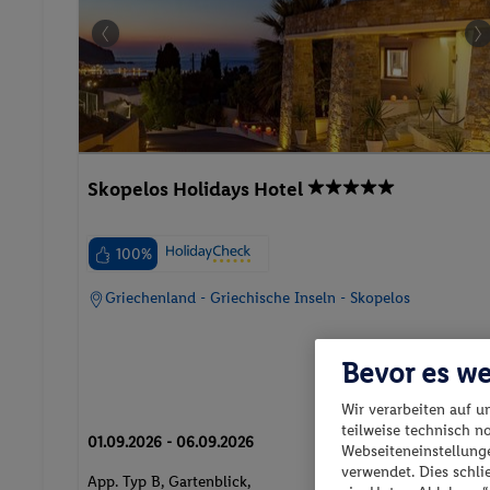
Skopelos Holidays Hotel
100%
Griechenland - Griechische Inseln - Skopelos
Bevor es we
Wir verarbeiten auf u
p.P. ab
teilweise technisch n
01.09.2026 - 06.09.2026
788.
CH
72
Webseiteneinstellunge
verwendet. Dies schl
App. Typ B, Gartenblick,