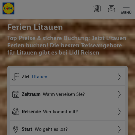
MENÜ
Ferien Litauen
Top Preise & sichere Buchung: Jetzt Litauen
Ferien buchen! Die besten Reiseangebote
für Litauen gibt es bei Lidl Reisen
Ziel
Litauen
Zeitraum
Wann verreisen Sie?
Reisende
Wer kommt mit?
Start
Wo geht es los?