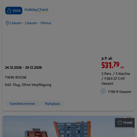
100%
Litauen - Litauen - Vilnius
p.P. ab
531.
79
CHF
24.12.2026 - 29.12.2026
2 Pers. / 5 Nächte
TWIN ROOM
/ 1'063.57 CHF
Gesamt
Inkl. Flug,
Ohne Verpflegung
1'138 € Gesamt
Familienzimmer
Parkplatz
Hotel