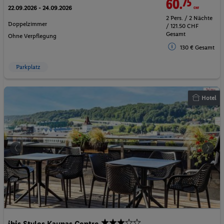
60.
75
CHF
22.09.2026 - 24.09.2026
2 Pers. / 2 Nächte
Doppelzimmer
/ 121.50 CHF
Gesamt
Ohne Verpflegung
130 € Gesamt
Parkplatz
Hotel
ibis Styles Kaunas Centre