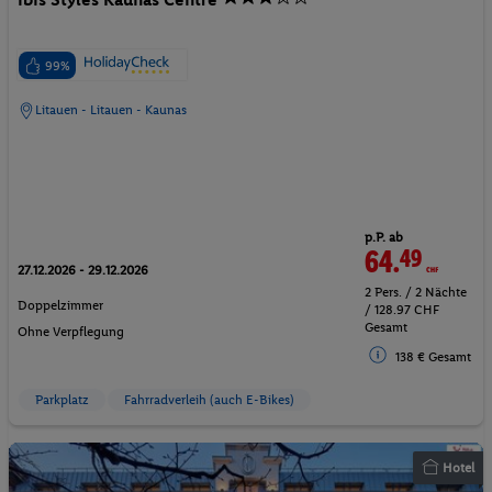
99%
Litauen - Litauen - Kaunas
p.P. ab
64.
49
CHF
27.12.2026 - 29.12.2026
2 Pers. / 2 Nächte
Doppelzimmer
/ 128.97 CHF
Gesamt
Ohne Verpflegung
138 € Gesamt
Parkplatz
Fahrradverleih (auch E-Bikes)
Hotel