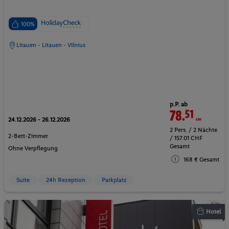
100%
Litauen - Litauen - Vilnius
p.P. ab
78.
51
CHF
24.12.2026 - 26.12.2026
2 Pers. / 2 Nächte
2-Bett-Zimmer
/ 157.01 CHF
Gesamt
Ohne Verpflegung
168 € Gesamt
Suite
24h Rezeption
Parkplatz
Hotel