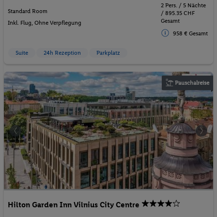
2 Pers. / 5 Nächte
Standard Room
/ 895.35 CHF
Gesamt
Inkl. Flug,
Ohne Verpflegung
958 € Gesamt
Suite
24h Rezeption
Parkplatz
Pauschalreise
Hilton Garden Inn Vilnius City Centre