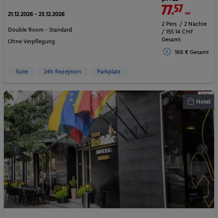
77.
57
CHF
21.12.2026 - 23.12.2026
2 Pers. / 2 Nächte
Double Room - Standard
/ 155.14 CHF
Gesamt
Ohne Verpflegung
166 € Gesamt
Suite
24h Rezeption
Parkplatz
Hotel