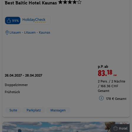
Best Baltic Hotel Kaunas
99%
Litauen - Litauen - Kaunas
p.P. ab
83.
18
CHF
26.04.2027 - 28.04.2027
2 Pers. / 2 Nächte
Doppelzimmer
/ 166.36 CHF
Gesamt
Frühstück
178 € Gesamt
Suite
Parkplatz
Massagen
Hotel