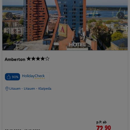
Amberton
90%
Litauen - Litauen - Klaipeda
p.P. ab
72.
90
CHF