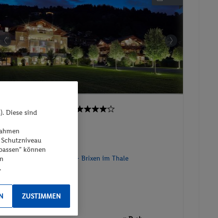
Residenz Hubertus
). Diese sind
ßnahmen
99%
 Schutzniveau
npassen“ können
Österreich - Österreich - Brixen im Thale
en
.
N
ZUSTIMMEN