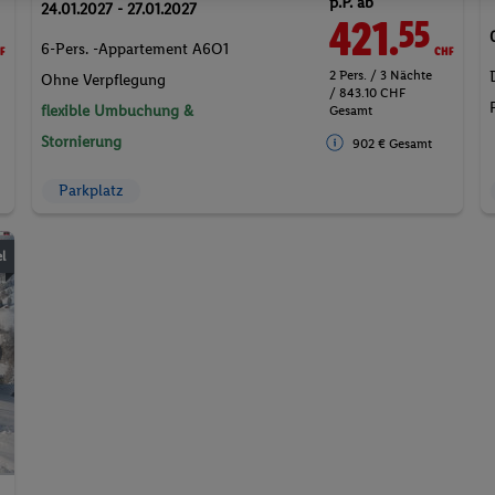
p.P. ab
24.01.2027 - 27.01.2027
F
421.
CHF
55
6-Pers. -Appartement A6O1
2 Pers. / 3 Nächte
Ohne Verpflegung
/ 843.10 CHF
flexible Umbuchung &
Gesamt
Stornierung
902 € Gesamt
Parkplatz
l