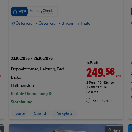
99%
Österreich - Österreich - Brixen im Thale
23.10.2026 - 26.10.2026
p.P. ab
F
249.
CHF
56
Doppelzimmer, Heizung, Bad,
Balkon
2 Pers. / 3 Nächte
Halbpension
/ 499.13 CHF
Gesamt
flexible Umbuchung &
534 € Gesamt
Stornierung
Suite
Strand
Parkplatz
l
Hotel