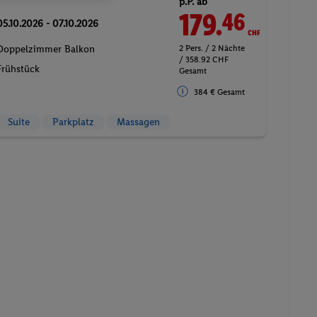
p.P. ab
179.
CHF
46
05.10.2026 - 07.10.2026
Doppelzimmer Balkon
2 Pers. / 2 Nächte
/ 358.92 CHF
Frühstück
Gesamt
384 € Gesamt
Suite
Parkplatz
Massagen