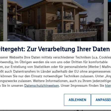
itergeht: Zur Verarbeitung Ihrer Daten
Resort Tirol Brixen am Sonenplateau
nserer Webseite Ihre Daten mittels verschiedener Techniken (u.a. Cookies
otwendig, im Übrigen werden sie von uns oder Dritten für komfortable
n, zur Erstellung von Statistiken oder für personalisierte (Werbe-) Ma
ießt auch Datentransfers in Länder außerhalb der EU ohne angemessenes
100%
“ können Sie nur den Einsatz notwendiger Techniken zulassen. Unter „A
ungszwecke zulassen. Weitere Informationen, auch zu Ihrem jederzeitig
Österreich - Österreich - Brixen im Thale
n Sie in unseren
Datenschutzhinweisen
. Unser Impressum finden Sie
hier
ABLEHNEN
ANPASSE