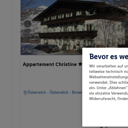
Bevor es we
Appartement Christine
Wir verarbeiten auf u
teilweise technisch n
Webseiteneinstellunge
verwendet. Dies schl
ein. Unter „Ablehnen
Österreich - Österreich - Brixen im Thale
sie einzelne Verwend
Widerrufsrecht, finde