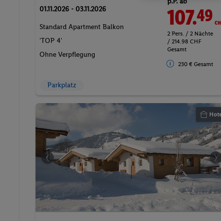
p.P. ab
01.11.2026 - 03.11.2026
107.
CH
49
Standard Apartment Balkon
2 Pers. / 2 Nächte
'TOP 4'
/ 214.98 CHF
Gesamt
Ohne Verpflegung
230 € Gesamt
Parkplatz
Hote