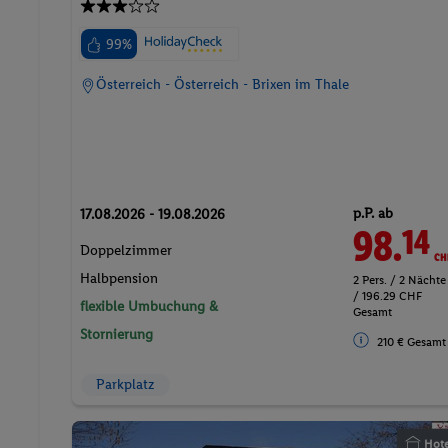
99%
Österreich - Österreich - Brixen im Thale
p.P. ab
17.08.2026 - 19.08.2026
98.
CH
14
Doppelzimmer
Halbpension
2 Pers. / 2 Nächte
/ 196.29 CHF
flexible Umbuchung &
Gesamt
Stornierung
210 € Gesamt
Parkplatz
Hote