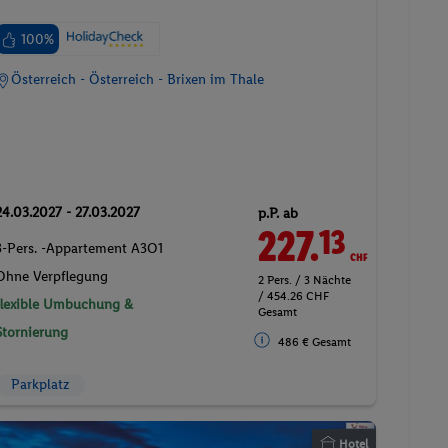
100%
Österreich - Österreich - Brixen im Thale
24.03.2027 - 27.03.2027
p.P. ab
227.
CHF
13
3-Pers. -Appartement A3O1
Ohne Verpflegung
2 Pers. / 3 Nächte
/ 454.26 CHF
flexible Umbuchung &
Gesamt
Stornierung
486 € Gesamt
Parkplatz
Hotel