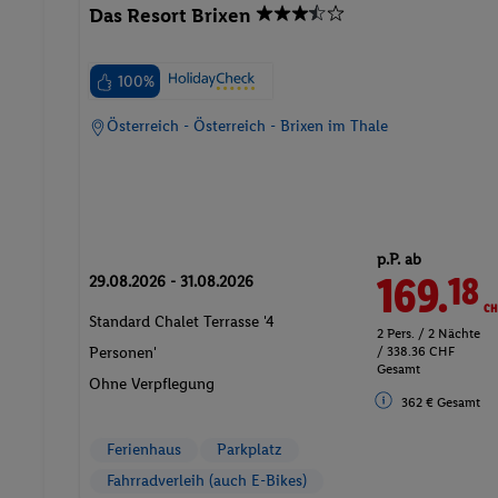
Das Resort Brixen
100%
Österreich - Österreich - Brixen im Thale
p.P. ab
169.
CH
18
29.08.2026 - 31.08.2026
Standard Chalet Terrasse '4
2 Pers. / 2 Nächte
/ 338.36 CHF
Personen'
Gesamt
Ohne Verpflegung
362 € Gesamt
Ferienhaus
Parkplatz
Fahrradverleih (auch E-Bikes)