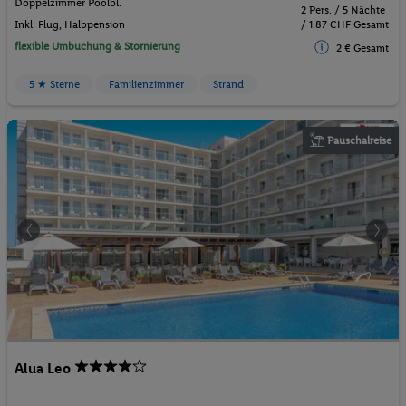
Doppelzimmer Poolbl.
2 Pers. / 5 Nächte
Inkl. Flug,
Halbpension
/ 1.87 CHF Gesamt
flexible Umbuchung & Stornierung
2 € Gesamt
5 ★ Sterne
Familienzimmer
Strand
Pauschalreise
Alua Leo