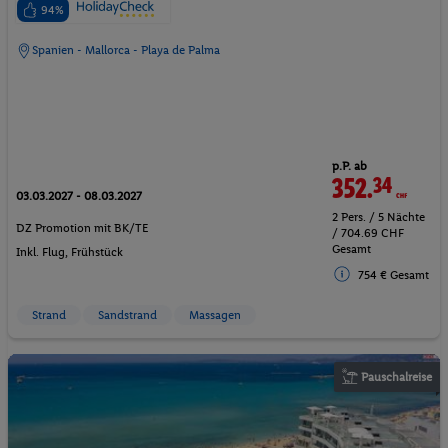
94%
Spanien - Mallorca - Playa de Palma
p.P. ab
352.
34
CHF
03.03.2027 - 08.03.2027
2 Pers. / 5 Nächte
DZ Promotion mit BK/TE
/ 704.69 CHF
Gesamt
Inkl. Flug,
Frühstück
754 € Gesamt
Strand
Sandstrand
Massagen
Pauschalreise