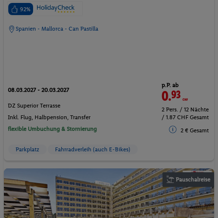
92%
Spanien - Mallorca - Can Pastilla
p.P. ab
08.03.2027 - 20.03.2027
0.
93
CHF
DZ Superior Terrasse
2 Pers. / 12 Nächte
Inkl. Flug,
Halbpension
, Transfer
/ 1.87 CHF Gesamt
flexible Umbuchung & Stornierung
2 € Gesamt
Parkplatz
Fahrradverleih (auch E-Bikes)
Pauschalreise