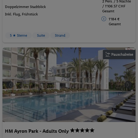
2 Pers. / 5 Nächte
/ 1'106.57 CHF
Doppelzimmer Stadtblick
Gesamt
Inkl. Flug,
Frühstück
1'184 €
Gesamt
5 ★ Sterne
Suite
Strand
Pauschalreise
HM Ayron Park - Adults Only