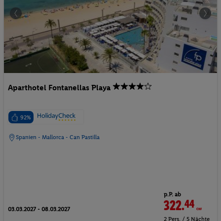
Aparthotel Fontanellas Playa
92%
Spanien - Mallorca - Can Pastilla
p.P. ab
322.
44
CHF
03.03.2027 - 08.03.2027
2 Pers. / 5 Nächte