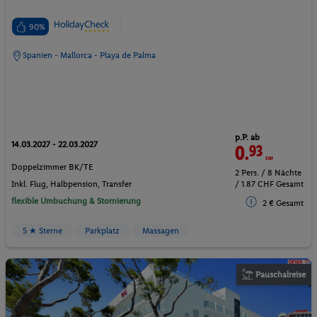
90%
Spanien - Mallorca - Playa de Palma
p.P. ab
14.03.2027 - 22.03.2027
0.
93
CHF
Doppelzimmer BK/TE
2 Pers. / 8 Nächte
Inkl. Flug,
Halbpension
, Transfer
/ 1.87 CHF Gesamt
flexible Umbuchung & Stornierung
2 € Gesamt
5 ★ Sterne
Parkplatz
Massagen
Pauschalreise