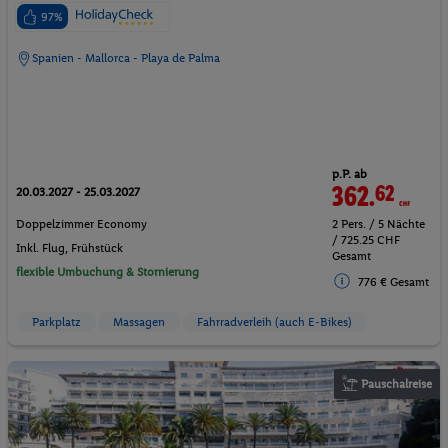
97%
Spanien - Mallorca - Playa de Palma
p.P. ab
362.
62
CHF
20.03.2027 - 25.03.2027
Doppelzimmer Economy
2 Pers. / 5 Nächte
/ 725.25 CHF
Inkl. Flug,
Frühstück
Gesamt
flexible Umbuchung & Stornierung
776 € Gesamt
Parkplatz
Massagen
Fahrradverleih (auch E-Bikes)
Pauschalreise