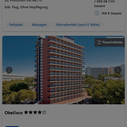
DZ Promotion mit BK/TE
/ 699.08 CHF
Gesamt
Inkl. Flug,
Ohne Verpflegung
748 € Gesamt
Parkplatz
Massagen
Fahrradverleih (auch E-Bikes)
Pauschalreise
Obelisco