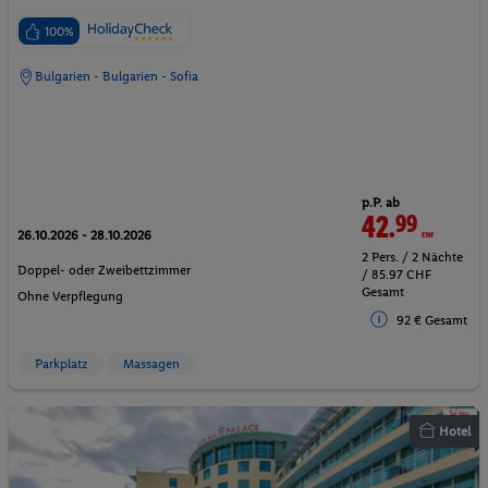
100%
Bulgarien - Bulgarien - Sofia
p.P. ab
42.
99
CHF
26.10.2026 - 28.10.2026
2 Pers. / 2 Nächte
Doppel- oder Zweibettzimmer
/ 85.97 CHF
Gesamt
Ohne Verpflegung
92 € Gesamt
Parkplatz
Massagen
Hotel