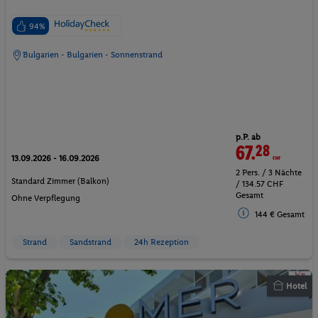
94%
Bulgarien - Bulgarien - Sonnenstrand
p.P. ab
67.
28
CHF
13.09.2026 - 16.09.2026
2 Pers. / 3 Nächte
Standard Zimmer (Balkon)
/ 134.57 CHF
Gesamt
Ohne Verpflegung
144 € Gesamt
Strand
Sandstrand
24h Rezeption
Hotel