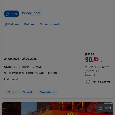
100%
Bulgarien - Bulgarien - Sonnenstrand
p.P. ab
90.
65
CHF
24.09.2026 - 27.09.2026
STANDARD DOPPEL ZIMMER
2 Pers. / 3 Nächte
/ 181.29 CHF
SEITLICHER MEERBLICK MIT BALKON
Gesamt
Halbpension
194 € Gesamt
Suite
Strand
Sandstrand
Hotel