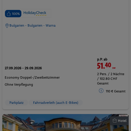
100%
Bulgarien - Bulgarien - Warna
p.P. ab
51.
40
CHF
27.09.2026 - 29.09.2026
2 Pers. / 2 Nächte
Economy Doppel-/Zweibettzimmer
/ 102.80 CHF
Gesamt
Ohne Verpflegung
110 € Gesamt
Parkplatz
Fahrradverleih (auch E-Bikes)
Hotel