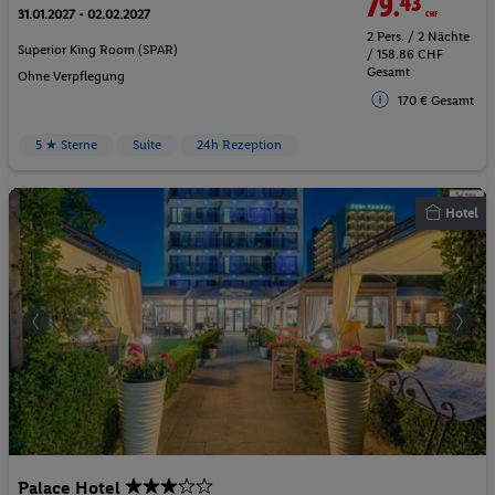
79.
43
CHF
31.01.2027 - 02.02.2027
2 Pers. / 2 Nächte
Superior King Room (SPAR)
/ 158.86 CHF
Gesamt
Ohne Verpflegung
170 € Gesamt
5 ★ Sterne
Suite
24h Rezeption
Hotel
Palace Hotel