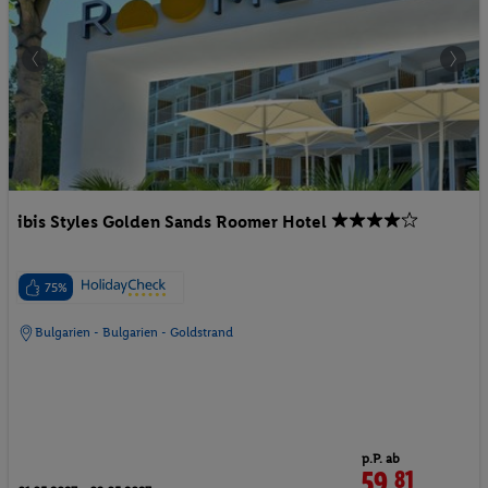
ibis Styles Golden Sands Roomer Hotel
75%
Bulgarien - Bulgarien - Goldstrand
p.P. ab
59.
81
CHF