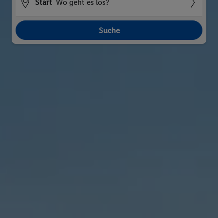
Start
Wo geht es los?
Suche