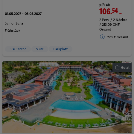
p.P. ab
106.
54
CHF
01.05.2027 - 03.05.2027
2 Pers. / 2 Nächte
Junior Suite
/ 213.09 CHF
Gesamt
Frühstück
228 € Gesamt
5 ★ Sterne
Suite
Parkplatz
Hotel