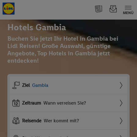
MENÜ
Hotels Gambia
Buchen Sie jetzt Ihr Hotel in Gambia bei
Lidl Reisen! Große Auswahl, günstige
Angebote, Top Hotels in Gambia jetzt
entdecken!
Ziel
Gambia
Zeitraum
Wann verreisen Sie?
Reisende
Wer kommt mit?