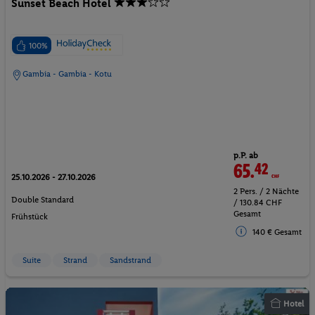
Sunset Beach Hotel
100%
Gambia - Gambia - Kotu
p.P. ab
65.
42
CHF
25.10.2026 - 27.10.2026
2 Pers. / 2 Nächte
Double Standard
/ 130.84 CHF
Gesamt
Frühstück
140 € Gesamt
Suite
Strand
Sandstrand
Hotel