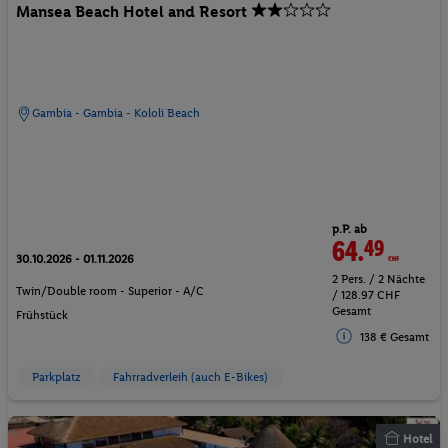
Mansea Beach Hotel and Resort
Gambia - Gambia - Kololi Beach
p.P. ab
64.
49
CHF
30.10.2026 - 01.11.2026
2 Pers. / 2 Nächte
Twin/Double room - Superior - A/C
/ 128.97 CHF
Gesamt
Frühstück
138 € Gesamt
Parkplatz
Fahrradverleih (auch E-Bikes)
Hotel