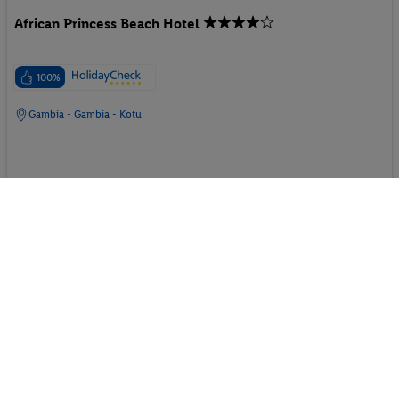
African Princess Beach Hotel
100%
Gambia - Gambia - Kotu
p.P. ab
97.
20
CHF
25.10.2026 - 27.10.2026
2 Pers. / 2 Nächte
Promotion Superior Room
/ 194.40 CHF
Gesamt
Frühstück
208 € Gesamt
Strand
Parkplatz
Massagen