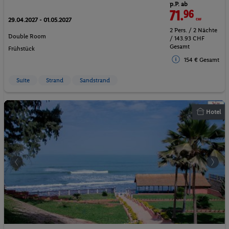
p.P. ab
71.
96
CHF
29.04.2027 - 01.05.2027
2 Pers. / 2 Nächte
Double Room
/ 143.93 CHF
Gesamt
Frühstück
154 € Gesamt
Suite
Strand
Sandstrand
Hotel