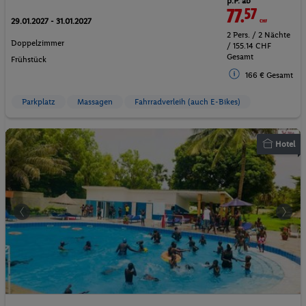
p.P. ab
77.
57
CHF
29.01.2027 - 31.01.2027
2 Pers. / 2 Nächte
Doppelzimmer
/ 155.14 CHF
Gesamt
Frühstück
166 € Gesamt
Parkplatz
Massagen
Fahrradverleih (auch E-Bikes)
Hotel