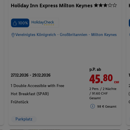
100%
Vereinigtes Königreich - Großbritannien - Milton Keynes
p.P. ab
45.
CHF
80
27.12.2026 - 29.12.2026
1 Double Accessible with Free
2 Pers. / 2 Nächte
/ 91.60 CHF
Hot Breakfast (SPAR)
Gesamt
Frühstück
98 € Gesamt
Parkplatz
l
Hotel