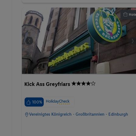
Kick Ass Greyfriars
100%
Vereinigtes Königreich - Großbritannien - Edinburgh
p.P. ab
26.01.2027 - 28.01.2027