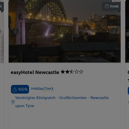
easyHotel Newcastle
100%
Vereinigtes Königreich - Großbritannien - Newcastle
upon Tyne
itergeht: Zur Verarbeitung Ihrer Daten
nserer Webseite Ihre Daten mittels verschiedener Techniken (u.a. Cookies
otwendig, im Übrigen werden sie von uns oder Dritten für komfortable
p.P. ab
n, zur Erstellung von Statistiken oder für personalisierte (Werbe-) Ma
F
37.
CHF
39
ießt auch Datentransfers in Länder außerhalb der EU ohne angemessenes
24.01.2027 - 26.01.2027