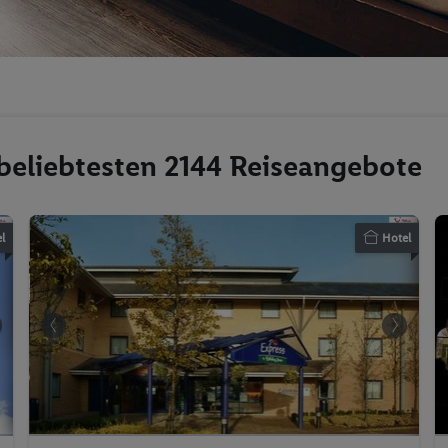
 beliebtesten 2144 Reiseangebote
l
Hotel
Holiday Inn Express Milton Keynes