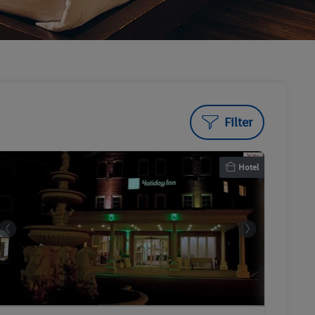
Filter
Hotel
Holiday Inn Corby-Kettering A43