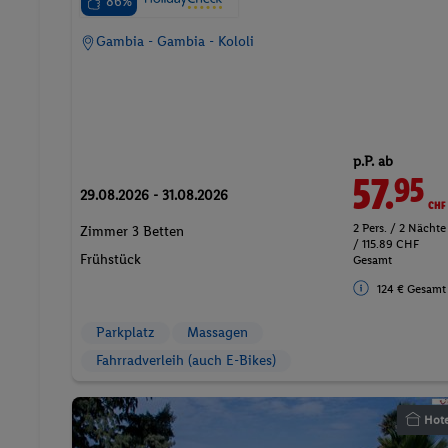
86%
Gambia - Gambia - Kololi
p.P. ab
57.
CHF
95
29.08.2026 - 31.08.2026
2 Pers. / 2 Nächte
Zimmer 3 Betten
/ 115.89 CHF
Frühstück
Gesamt
124 € Gesamt
Parkplatz
Massagen
Fahrradverleih (auch E-Bikes)
Hote