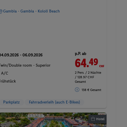
Gambia - Gambia - Kololi Beach
p.P. ab
04.09.2026 - 06.09.2026
64.
CHF
49
Twin/Double room - Superior
2 Pers. / 2 Nächte
- A/C
/ 128.97 CHF
Frühstück
Gesamt
138 € Gesamt
Parkplatz
Fahrradverleih (auch E-Bikes)
Hotel