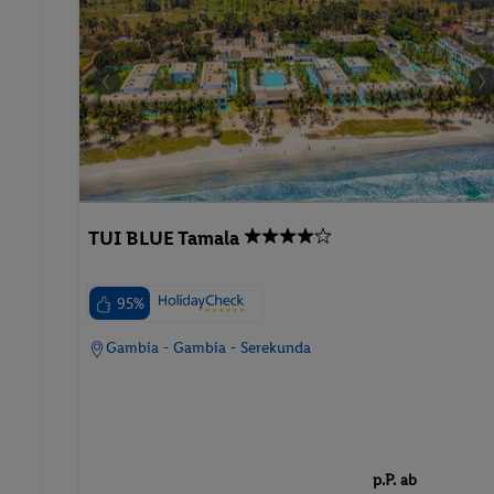
TUI BLUE Tamala
95%
Gambia - Gambia - Serekunda
p.P. ab