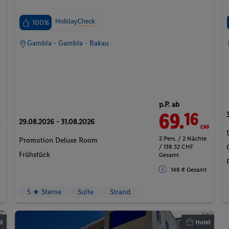
100%
Gambia - Gambia - Bakau
p.P. ab
F
69.
CHF
16
29.08.2026 - 31.08.2026
2 Pers. / 2 Nächte
Promotion Deluxe Room
/ 138.32 CHF
Frühstück
Gesamt
148 € Gesamt
5 ★ Sterne
Suite
Strand
l
Hotel