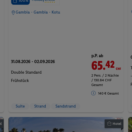
100%
Gambia - Gambia - Kotu
p.P. ab
65.
CHF
42
31.08.2026 - 02.09.2026
Double Standard
2 Pers. / 2 Nächte
/ 130.84 CHF
Frühstück
Gesamt
140 € Gesamt
Suite
Strand
Sandstrand
l
Hotel