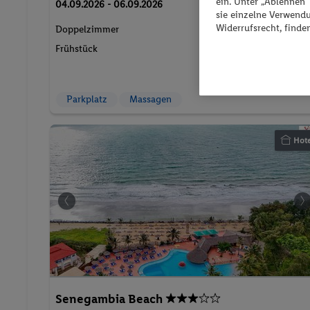
67.
CH
29
ein. Unter „Ablehnen
04.09.2026 - 06.09.2026
sie einzelne Verwend
Widerrufsrecht, finde
2 Pers. / 2 Nächte
Doppelzimmer
/ 134.58 CHF
Frühstück
Gesamt
144 € Gesamt
Parkplatz
Massagen
Hote
Senegambia Beach