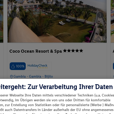
Coco Ocean Resort & Spa
100%
Gambia - Gambia - Bijilo
itergeht: Zur Verarbeitung Ihrer Daten
nserer Webseite Ihre Daten mittels verschiedener Techniken (u.a. Cookies
otwendig, im Übrigen werden sie von uns oder Dritten für komfortable
n, zur Erstellung von Statistiken oder für personalisierte (Werbe-) Ma
p.P. ab
ießt auch Datentransfers in Länder außerhalb der EU ohne angemessenes