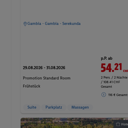
Gambia - Gambia - Serekunda
p.P. ab
54.
CH
21
29.08.2026 - 31.08.2026
2 Pers. / 2 Nächte
Promotion Standard Room
/ 108.41 CHF
Frühstück
Gesamt
116 € Gesamt
Suite
Parkplatz
Massagen
Hote