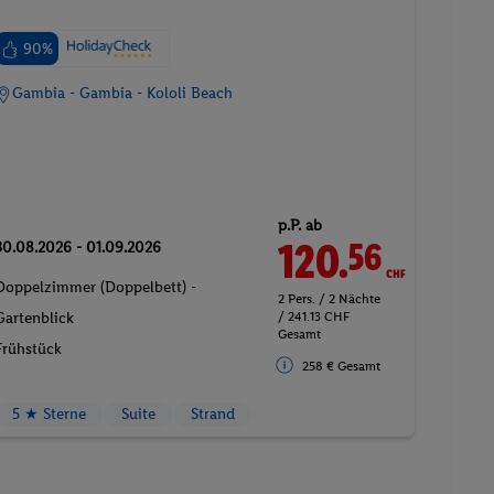
90%
Gambia - Gambia - Kololi Beach
p.P. ab
120.
CHF
56
30.08.2026 - 01.09.2026
Doppelzimmer (Doppelbett) -
2 Pers. / 2 Nächte
/ 241.13 CHF
Gartenblick
Gesamt
Frühstück
258 € Gesamt
5 ★ Sterne
Suite
Strand