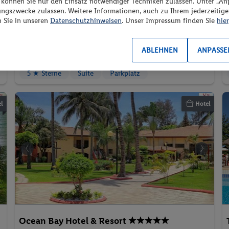
F
125.
CHF
24
“ können Sie nur den Einsatz notwendiger Techniken zulassen. Unter „A
02.09.2026 - 04.09.2026
ungszwecke zulassen. Weitere Informationen, auch zu Ihrem jederzeitig
n Sie in unseren
Datenschutzhinweisen
. Unser Impressum finden Sie
2 Pers. / 2 Nächte
hier
Junior Suite
/ 250.47 CHF
Frühstück
Gesamt
ABLEHNEN
ANPASSE
268 € Gesamt
5 ★ Sterne
Suite
Parkplatz
l
Hotel
Ocean Bay Hotel & Resort