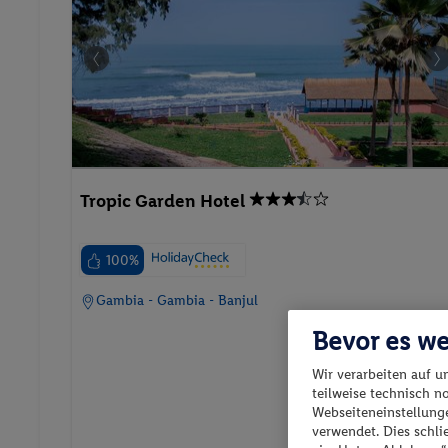
Tropic Garden Hotel
100%
Gambia - Gambia - Banjul
Bevor es we
Wir verarbeiten auf u
teilweise technisch n
Webseiteneinstellunge
p.P. ab
verwendet. Dies schl