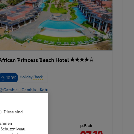
African Princess Beach Hotel
100%
Gambia - Gambia - Kotu
). Diese sind
ßnahmen
p.P. ab
 Schutzniveau