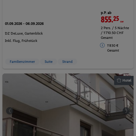
p.P. ab
855.
25
CHF
01.09.2026 - 06.09.2026
2 Pers. / 5 Nächte
/ 1'710.50 CHF
DZ DeLuxe, Gartenblick
Gesamt
Inkl. Flug,
Frühstück
1'830 €
Gesamt
Familienzimmer
Suite
Strand
Hotel