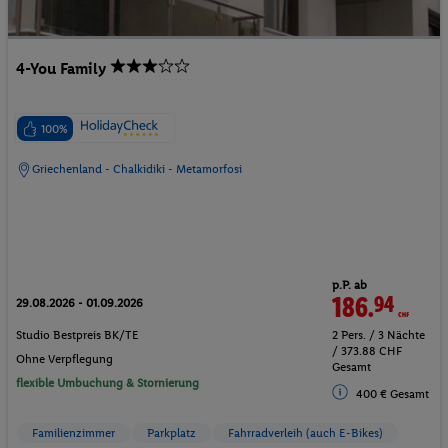
4-You Family
100%
Griechenland - Chalkidiki - Metamorfosi
p.P. ab
186.
94
CHF
29.08.2026 - 01.09.2026
Studio Bestpreis BK/TE
2 Pers. / 3 Nächte
/ 373.88 CHF
Ohne Verpflegung
Gesamt
flexible Umbuchung & Stornierung
400 € Gesamt
Familienzimmer
Parkplatz
Fahrradverleih (auch E-Bikes)