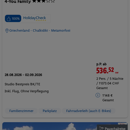
4-You Family
100%
Griechenland - Chalkidiki - Metamorfosi
p.P. ab
536.
52
CHF
28.08.2026 - 02.09.2026
2 Pers. / 5 Nächte
/ 1'073.04 CHF
Studio Bestpreis BK/TE
Gesamt
Inkl. Flug,
Ohne Verpflegung
1'148 €
Gesamt
Familienzimmer
Parkplatz
Fahrradverleih (auch E-Bikes)
Pauschalreise