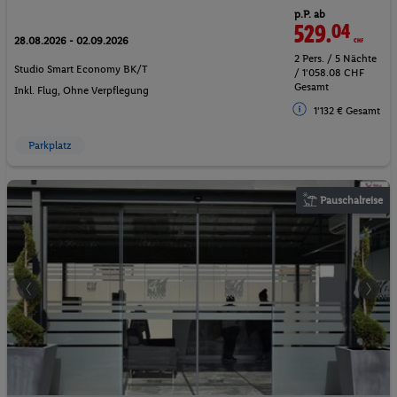
p.P. ab
529.
04
CHF
28.08.2026 - 02.09.2026
2 Pers. / 5 Nächte
Studio Smart Economy BK/T
/ 1'058.08 CHF
Gesamt
Inkl. Flug,
Ohne Verpflegung
1'132 € Gesamt
Parkplatz
Pauschalreise