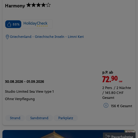
Harmony
88%
Griechenland - Griechische Inseln - Limni Keri
p.P. ab
72.
90
CHF
30.08.2026 - 01.09.2026
2 Pers. / 2 Nächte
Studio Limited Sea View type 1
/ 145.80 CHF
Gesamt
Ohne Verpflegung
156 € Gesamt
Strand
Sandstrand
Parkplatz
Pauschalreise