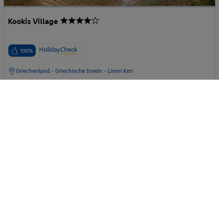
Kookis Village
100%
Griechenland - Griechische Inseln - Limni Keri
p.P. ab
612.
16
CHF
29.08.2026 - 05.09.2026
2 Pers. / 7 Nächte
GRAND SUITE PRIVATE POOL
/ 1'224.33 CHF
Gesamt
Ohne Verpflegung
1'310 € Gesamt
Suite
Villa
Parkplatz