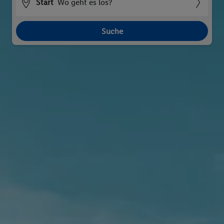
Start
Wo geht es los?
Suche