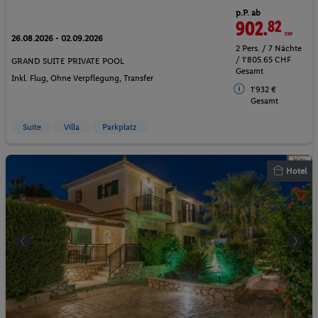
p.P. ab
902.
82
CHF
26.08.2026 - 02.09.2026
2 Pers. / 7 Nächte
/ 1'805.65 CHF
GRAND SUITE PRIVATE POOL
Gesamt
Inkl. Flug,
Ohne Verpflegung
, Transfer
1'932 €
Gesamt
Suite
Villa
Parkplatz
Hotel