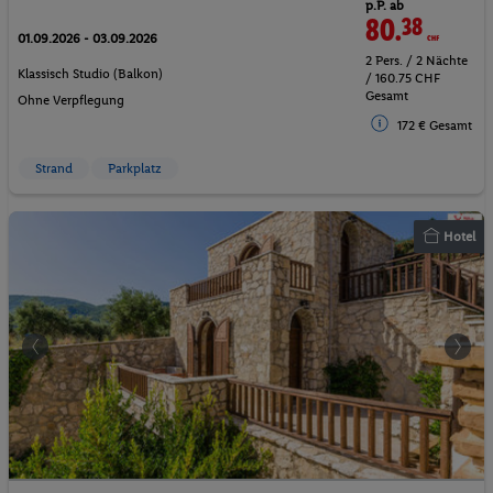
p.P. ab
80.
38
CHF
01.09.2026 - 03.09.2026
2 Pers. / 2 Nächte
Klassisch Studio (Balkon)
/ 160.75 CHF
Gesamt
Ohne Verpflegung
172 € Gesamt
Strand
Parkplatz
Hotel