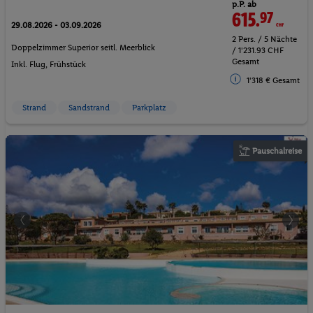
p.P. ab
615.
97
CHF
29.08.2026 - 03.09.2026
2 Pers. / 5 Nächte
Doppelzimmer Superior seitl. Meerblick
/ 1'231.93 CHF
Gesamt
Inkl. Flug,
Frühstück
1'318 € Gesamt
Strand
Sandstrand
Parkplatz
Pauschalreise