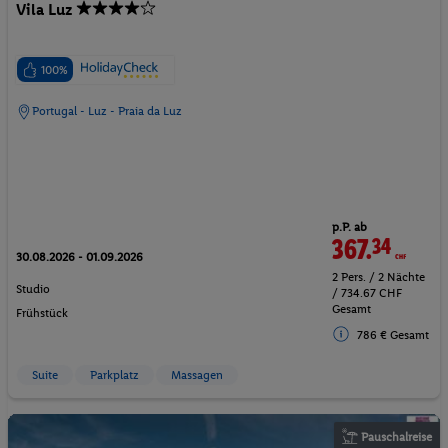
Vila Luz
100%
Portugal - Luz - Praia da Luz
p.P. ab
367.
34
CHF
30.08.2026 - 01.09.2026
2 Pers. / 2 Nächte
Studio
/ 734.67 CHF
Gesamt
Frühstück
786 € Gesamt
Suite
Parkplatz
Massagen
Pauschalreise