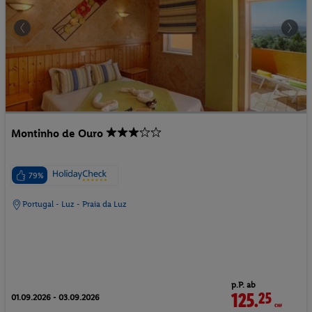
Montinho de Ouro
79%
Portugal - Luz - Praia da Luz
p.P. ab
125.
25
CHF
01.09.2026 - 03.09.2026