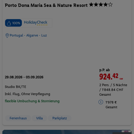
Porto Dona Maria Sea & Nature Resort
100%
Portugal - Algarve - Luz
p.P. ab
924.
42
CHF
29.08.2026 - 03.09.2026
2 Pers. / 5 Nächte
Studio BK/TE
/ 1'848.84 CHF
Inkl. Flug,
Ohne Verpflegung
Gesamt
flexible Umbuchung & Stornierung
1'978 €
Gesamt
Ferienhaus
Villa
Parkplatz