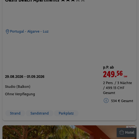
Portugal - Algarve - Luz
p.P. ab
249.
56
CHF
29.08.2026 - 01.09.2026
2 Pers. / 3 Nächte
Studio (Balkon)
/ 499.13 CHF
Gesamt
Ohne Verpflegung
534 € Gesamt
Strand
Sandstrand
Parkplatz
Hotel