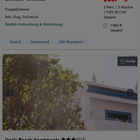
2 Pers. / 5 Nächte
Doppelzimmer
/ 1'011.35 CHF
Inkl. Flug,
Frühstück
Gesamt
flexible Umbuchung & Stornierung
1'082 €
Gesamt
Strand
Sandstrand
24h Rezeption
Hotel
Oasis Beach Apartments